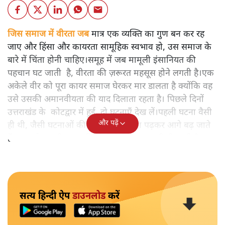
जिस समाज में वीरता जब
मात्र एक व्यक्ति का गुण बन कर रह
जाए और हिंसा और कायरता सामूहिक स्वभाव हो, उस समाज के
बारे में चिंता होनी चाहिए।समूह में जब मामूली इंसानियत की
पहचान घट जाती है, वीरता की ज़रूरत महसूस होने लगती है।एक
अकेले वीर को पूरा कायर समाज घेरकर मार डालता है क्योंकि वह
उसे उसकी अमानवीयता की याद दिलाता रहता है। पिछले दिनों
उत्तराखंड के कोटद्वार में हुई दो घटनाएँ देख लें।पहली घटना वैसी
और पढ़ें
ही थी, जैसी घटनाओं की खबर हम रोज़ाना पढ़कर आगे बढ़ जाते
हैं।भारत के तक़रीबन हर हिस्से से ऐसी खबर आती ही रहती है।
सत्य हिन्दी ऐप
डाउनलोड
करें