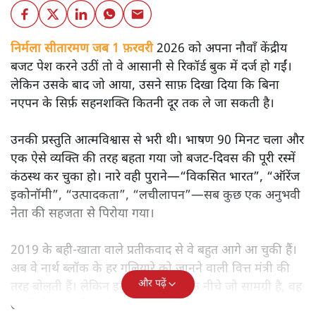
निर्मला सीतारमण जब 1 फ़रवरी
2026 को अपना नौवाँ केंद्रीय
बजट पेश करने उठीं तो वे आसानी से रिकॉर्ड बुक में दर्ज हो गईं।
लेकिन उसके बाद जो आया, उसने साफ़ दिखा दिया कि बिना
नएपन के सिर्फ़ सहनशक्ति कितनी दूर तक ले जा सकती है।
उनकी प्रस्तुति आत्मविश्वास से भरी थी। भाषण 90 मिनट चला और
एक ऐसे व्यक्ति की तरह बहता गया जो बजट‑दिवस की पूरी रस्में
कंठस्थ कर चुका हो। नारे वही पुराने—“विकसित भारत”, “ऑरेंज
इकोनॉमी”, “उत्पादकता”, “लचीलापन”—सब कुछ एक अनुभवी
नेता की सहजता से पिरोया गया।
2019 के बही‑खाता वाले प्रतीकवाद से वे बहुत आगे आ चुकी हैं।
अब वे नार्थ ब्लॉक के हर गलियारे को जानने वाली वित्त मंत्री की
और पढ़ें
तरह बोलती हैं। लेकिन इस आत्मविश्वास के नीचे जो सामग्री है, वह
उतनी ही अनुमानित और दोहराव भरी।