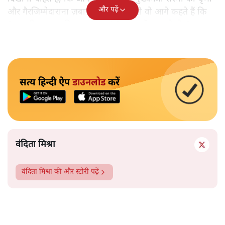
और पढ़ें
और गैरजिम्मेदाराना ज़बान यहीं नहीं रुकती वो आगे कहते हैं कि
"अगर रिक्शा का किराया 5 रुपये है, तो उन्हें 4 रुपये दो।"
सत्य हिन्दी ऐप
डाउनलोड
करें
वंदिता मिश्रा
वंदिता मिश्रा
की और स्टोरी पढ़ें