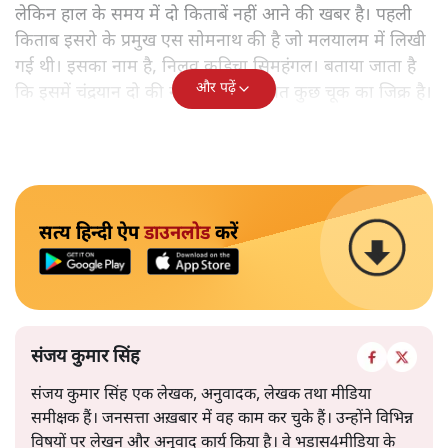
लेकिन हाल के समय में दो किताबें नहीं आने की खबर है। पहली
किताब इसरो के प्रमुख एस सोमनाथ की है जो मलयालम में लिखी
गई थी। इसका नाम है, निलवु कुडिचा सिमहंगल। बताया जाता है
और पढ़ें
कि इसमें चंद्रयान दो की नाकामी से संबंधित कुछ चूक का जिक्र है।
सत्य हिन्दी ऐप
डाउनलोड
करें
संजय कुमार सिंह
संजय कुमार सिंह एक लेखक, अनुवादक, लेखक तथा मीडिया
समीक्षक हैं। जनसत्ता अख़बार में वह काम कर चुके हैं। उन्होंने विभिन्न
विषयों पर लेखन और अनुवाद कार्य किया है। वे भड़ास4मीडिया के