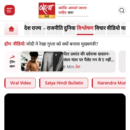
देश
राज्य
राजनीति
दुनिया
विश्लेषण
विचार
वीडियो
वक़्त
होम
/
वीडियो
/
मोदी ने रेखा गुप्ता को क्यों बनाया मुख्यमंत्री?
दास्तान-
क्या 95 साल पुराने भारतीय
े 5 नहीं,
सांख्यिकी संस्थान की स्वायत्तता पर
ट्रेंडिंग
भी अब मंडरा रहा ख़तरा?
8 Min
.
विश्लेषण
ख़बर
Viral Video
Satya Hindi Bulletin
Narendra Modi