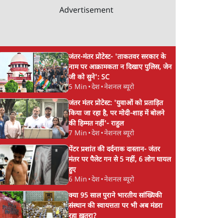
Advertisement
जंतर-मंतर प्रोटेस्ट- 'ताकतवर सरकार के
नाम पर आक्रामकता न दिखाए पुलिस, जेन
जी को सुने': SC
5 Min
•
देश
•
नेशनल ब्यूरो
जंतर मंतर प्रोटेस्ट: 'युवाओं को प्रताड़ित
किया जा रहा है, पर मोदी-शाह में बोलने
की हिम्मत नहीं'- राहुल
7 Min
•
देश
•
नेशनल ब्यूरो
पेंटर प्रशांत की दर्दनाक दास्तान- जंतर
मंतर पर पैलेट गन से 5 नहीं, 6 लोग घायल
हुए
6 Min
•
देश
•
नेशनल ब्यूरो
क्या 95 साल पुराने भारतीय सांख्यिकी
संस्थान की स्वायत्तता पर भी अब मंडरा
रहा ख़तरा?