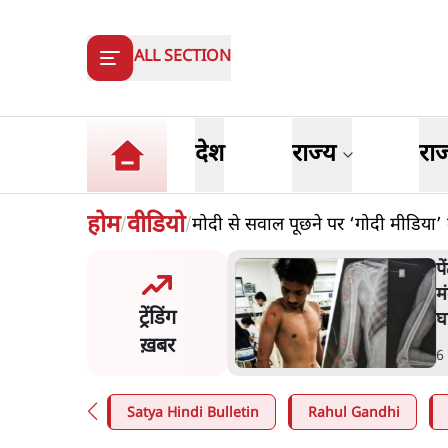
ALL SECTION
देश
राज्य
रा
होम
वीडियो
मोदी से सवाल पूछने पर ‘गोदी मीडिया’ क
/
/
मंतर प्रोटेस्ट: 'युवाओं को
प
ड़ित किया जा रहा है, पर मोदी-
म
ट्रेंडिंग
ें बोलने की हिम्मत नहीं'- राहुल
घ
ख़बर
n
.
देश
6
Satya Hindi Bulletin
Rahul Gandhi