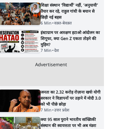
शिक्षा संस्थान ‘विद्यार्थी’ नहीं, ‘अनुयायी’
तैयार कर रहे, राहुल गांधी के बयान से
छिड़ी नई बहस
6 Min
•
वक़्त-बेवक़्त
इंस्टाग्राम पर आरक्षण हटाओ आंदोलन का
शिगूफा, क्या Gen Z एकता तोड़ने की
मुहिम?
7 Min
•
देश
Advertisement
जनता का 2.32 करोड़ रोज़ाना खर्चः योगी
सरकार ने विज्ञापनों पर उड़ाने में मोदी 3.0
को भी पीछे छोड़ा
7 Min
•
उत्तर प्रदेश
क्या 95 साल पुराने भारतीय सांख्यिकी
संस्थान की स्वायत्तता पर भी अब मंडरा