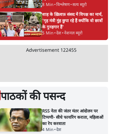
8 Min
•
विश्लेषण
•
सत्य ब्यूरो
शाह के ख़िलाफ़ संसद में विपक्ष का मार्च,
'गृह मंत्री मुंह छुपा रहे हैं क्योंकि वो छात्रों
के गुनहगार हैं'
5 Min
•
देश
•
नेशनल ब्यूरो
Advertisement
122455
पाठकों की पसन्द
RSS नेता की जंतर मंतर आंदोलन पर
टिप्पणी- सीधे फायरिंग कराता, महिलाओं
का रेप करवाता
4 Min
•
देश