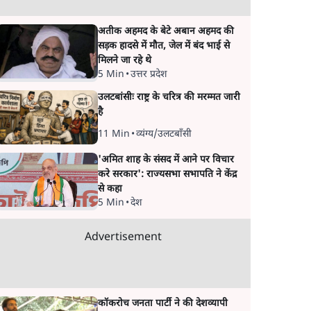
अतीक अहमद के बेटे अबान अहमद की
सड़क हादसे में मौत, जेल में बंद भाई से
मिलने जा रहे थे
5 Min
•
उत्तर प्रदेश
उलटबांसीः राष्ट्र के चरित्र की मरम्मत जारी
है
11 Min
•
व्यंग्य/उलटबाँसी
'अमित शाह के संसद में आने पर विचार
करे सरकार': राज्यसभा सभापति ने केंद्र
से कहा
5 Min
•
देश
Advertisement
कॉकरोच जनता पार्टी ने की देशव्यापी