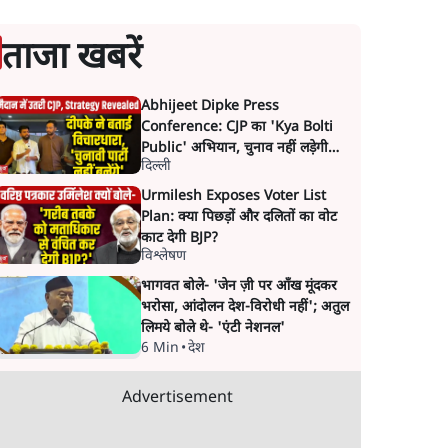
ताजा खबरें
Abhijeet Dipke Press
Conference: CJP का 'Kya Bolti
Public' अभियान, चुनाव नहीं लड़ेगी
दिल्ली
CJP!
Urmilesh Exposes Voter List
Plan: क्या पिछड़ों और दलितों का वोट
काट देगी BJP?
विश्लेषण
भागवत बोले- 'जेन ज़ी पर आँख मूंदकर
भरोसा, आंदोलन देश-विरोधी नहीं'; अतुल
लिमये बोले थे- 'एंटी नेशनल'
6 Min
•
देश
Advertisement