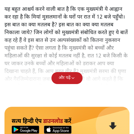
यह बहुत आश्चर्य करने वाली बात है कि एक मुख्यमंत्री ये आह्वान
कर रहा है कि मियांं मुसलमानों के घरों पर रात में 12 बजे पहुँचो।
इस बात का क्या मतलब है? इस बात का क्या क्या मतलब
निकाला जाये? जिन लोगों को मुख्यमंत्री संबोधित करते हुए ये बातें
कह रहे हैं वे इस बात से उन अल्पसंख्यकों को कितना नुकसान
पहुंचा सकते हैं? ऐसा लगता है कि मुख्यमंत्री को बच्चों और
महिलाओं की सुरक्षा से कोई मतलब नहीं है, रात 12 बजे किसी के
घर जाकर उनके बच्चों और महिलाओं को डराकर आप क्या
दिखाना चाहते हैं, कि आप बहुत वीर हैं? मुख्यमंत्री सरमा की घृणा
और पढ़ें
और गैरजिम्मेदाराना ज़बान यहीं नहीं रुकती वो आगे कहते हैं कि
"अगर रिक्शा का किराया 5 रुपये है, तो उन्हें 4 रुपये दो।"
सत्य हिन्दी ऐप
डाउनलोड
करें