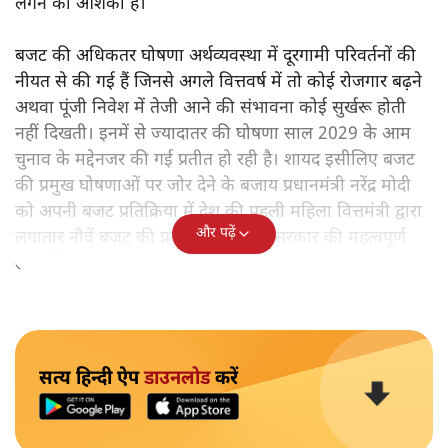
लगने की आशंका है।
बजट की अधिकतर घोषणा अर्थव्यवस्था में दूरगामी परिवर्तनों की
नीयत से की गई हैं जिनसे अगले वित्तवर्ष में तो कोई रोजगार बढ़ने
अथवा पूंजी निवेश में तेजी आने की संभावना कोई सुर्खरू होती
नहीं दिखती। इनमें से ज्यादातर की घोषणा साल 2029 के आम
चुनाव के मद्देनजर की गई प्रतीत हो रही है। शायद इसीलिए बजट
की प्रमुख घोषणाओं पर जोर देने के बजाय प्रधानमंत्री नरेंद्र मोदी
को अपनी बजट प्रतिक्रिया में देश की पहली महिला वित्तमंत्री द्वारा
और पढ़ें
लगातार नौवें बजट की प्रस्तुति को अपनी सरकार की महत्वपूर्ण
उपलब्धि बताने पर मजबूर होना पड़ा।
सत्य हिन्दी ऐप
डाउनलोड
करें