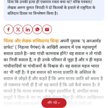
दिया कि उनकी हत्या ही एकमात्र रास्ता बचा था? वरिष्ठ पत्रकार/
लेखक अरुण कुमार त्रिपाठी ने दो किताबों के हवाले से राष्ट्रपिता के
बलिदान दिवस पर विश्लेषण किया है।
चिंतक और लेखक सच्चिदानंद सिन्हा
अपनी पुस्तक ‘द अनआर्मड
प्राफेट’ ( निहत्था पैगंबर) के आखिरी अध्याय में एक महत्त्वपूर्ण
सवाल उठाते हैः- क्या गांधी कामयाब होंगे? यह सवाल न तो गांधी
का निजी सवाल है, न ही उनके परिवार से जुड़ा है और न ही महज
गांधीवादियों या गांधीजनों के विश्वास से। यह सवाल महज भारत
का भी नहीं है। वे इस सवाल को मानव प्रजाति के अस्तित्व के
सवाल से जोड़ते हैं और कहते हैं कि अगर मानव जाति को बचना है
तो एकमात्र गांधी ही हैं जो यह बताते हैं कि उसे कैसे बचना है। वे
मानते हैं कि मानव सभ्यता में बहुत हठधर्मिता है, संगठित मानव
समूहों ने हिंसा के नए नए तरीके ईजाद किए हैं। लेकिन आखिरकार
और पढ़ें
मनुष्य गांधी द्वारा बताए गए अहिंसा और शांति के रास्ते को