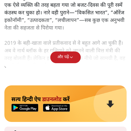
एक ऐसे व्यक्ति की तरह बहता गया जो बजट‑दिवस की पूरी रस्में
कंठस्थ कर चुका हो। नारे वही पुराने—“विकसित भारत”, “ऑरेंज
इकोनॉमी”, “उत्पादकता”, “लचीलापन”—सब कुछ एक अनुभवी
नेता की सहजता से पिरोया गया।
2019 के बही‑खाता वाले प्रतीकवाद से वे बहुत आगे आ चुकी हैं।
अब वे नार्थ ब्लॉक के हर गलियारे को जानने वाली वित्त मंत्री की
और पढ़ें
तरह बोलती हैं। लेकिन इस आत्मविश्वास के नीचे जो सामग्री है, वह
उतनी ही अनुमानित और दोहराव भरी।
सत्य हिन्दी ऐप
डाउनलोड
करें