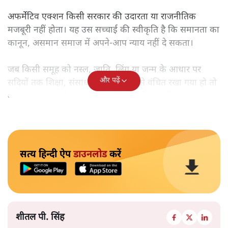
अफर्मेटिव एक्शन किसी सरकार की उदारता या राजनीतिक
मजबूरी नहीं होता। यह उस सच्चाई की स्वीकृति है कि समानता का
कानून, असमान समाज में अपने-आप न्याय नहीं दे सकता।
जब किसी समूह को नस्ल, जाति, लिंग या जन्म के आधार पर
और पढ़ें
सदियों तक शिक्षा, संसाधनों और सम्मान से वंचित रखा गया हो तो
केवल ‘सब बराबर हैं’ कह देने से स्थिति नहीं बदलती।
सत्य हिन्दी ऐप
डाउनलोड
करें
शीतल पी. सिंह