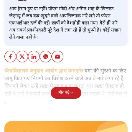
आप हैरान हुए या नहीं। पीएम मोदी और अमित शाह के खिलाफ
जेएनयू में जब कब्र खुदने वाले आपत्तिजनक नारे लगे तो फौरन
एफआईआर दर्ज की गई। छात्रों को देशद्रोही कहा गया। वैसे ही नारे
अब सवर्ण प्रदर्शनकारी पूरे देश में लगा रहे हैं तो चुप्पी है। कोई संज्ञान
लेने वाला नहीं है।
विश्वविद्यालय अनुदान आयोग द्वारा कमज़ोर
वर्गों की सुरक्षा के लिए
लागू किए गए नियमों का विरोध करने वाले अब वे नारे लगा रहे हैं,
जिनको लेकर उन्हें सख़्त ऐतराज़ हुआ करता था। सख़्त ऐतराज़ ही
और पढ़ें
नहीं वे उन्हें देशद्रोही करार देकर जेल भेज देना चाहते थे, उन्हें देश से
बाहर चले जाने को कह रहे थे।