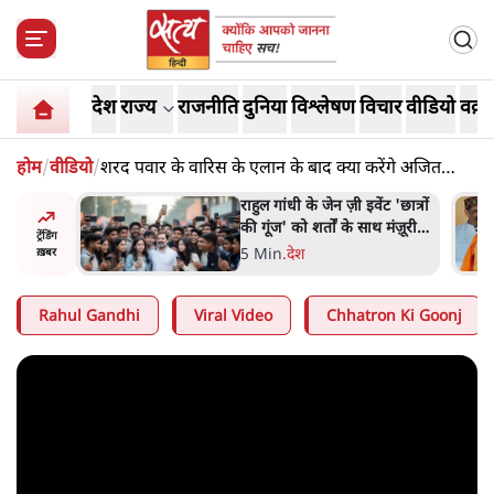
देश
राज्य
राजनीति
दुनिया
विश्लेषण
विचार
वीडियो
वक़्त
होम
/
वीडियो
/
शरद पवार के वारिस के एलान के बाद क्या करेंगे अजित
पवार?
ं और
राहुल गांधी के जेन ज़ी इवेंट 'छात्रों
तीजा,
की गूंज' को शर्तों के साथ मंज़ूरी
ट्रेंडिंग
देना पड़ा
5 Min
.
देश
ख़बर
Rahul Gandhi
Viral Video
Chhatron Ki Goonj