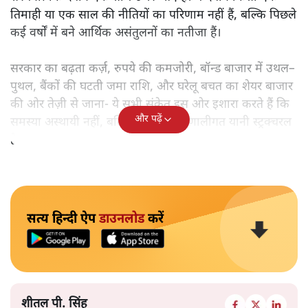
तिमाही या एक साल की नीतियों का परिणाम नहीं हैं, बल्कि पिछले
कई वर्षों में बने आर्थिक असंतुलनों का नतीजा हैं।
सरकार का बढ़ता कर्ज़, रुपये की कमजोरी, बॉन्ड बाजार में उथल–
पुथल, बैंकों की घटती जमा राशि, और घरेलू बचत का शेयर बाजार
की ओर तेज़ी से जाना- ये सभी संकेत इस ओर इशारा करते हैं कि
और पढ़ें
समस्या अस्थायी नहीं, बल्कि गहरी और प्रणालीगत यानी स्ट्रक्चरल
है।
सत्य हिन्दी ऐप
डाउनलोड
करें
शीतल पी. सिंह