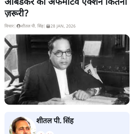
आंबेडकर का अफर्मेटिव एक्शन कितना
ज़रूरी?
विचार
|
शीतल पी. सिंह
|
28 JAN, 2026
शीतल पी. सिंह