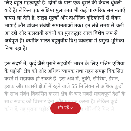
लिए बहुत महत्वपूर्ण है। दोनों के पास एक-दूसरे की केवल धुंधली
यादें हैं। लेकिन एक संक्षिप्त मुलाकात भी कई पारंपरिक समानताएँ
वापस ला देती है: साझा मूल्यों और दार्शनिक दृष्टिकोणों से लेकर
भाषाई और व्यंजन संबंधी समानताओं तक। इन लंबे समय से चली
आ रही और फलदायी संबंधों का पुनरुद्धार आज विशेष रूप से
अर्थपूर्ण है। क्योंकि भारत बहुध्रुवीय विश्व व्यवस्था में प्रमुख भूमिका
निभा रहा है।
इस संदर्भ में, कुर्द जैसे पुराने सहयोगी भारत के लिए पश्चिम एशिया
के पड़ोसी क्षेत्र को और अधिक व्यापक तथा गहन समझ विकसित
करने में सहायक हो सकते हैं। इस अर्थ में, तुर्की, सीरिया, ईरान,
इराक और प्रवासी क्षेत्रों में रहने वाले 55 मिलियन से अधिक कुर्दों
के साथ संबंध विकसित करना क्षेत्र के चार सबसे महत्वपूर्ण देशों के
साथ संवाद को विस्तार देना और मजबूत करना है। लेकिन कुर्द
और पढ़ें
कौन हैं, यह पुराना पड़ोसी जिसे भारत आज धीरे-धीरे फिर से
पहचान रहा है?