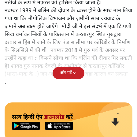
नतीजे के रूप में नफ़रत को हासिल किया जाता है।
नवम्बर 1989 में बर्लिन की दीवार के ध्वस्त होने के साथ मान लिया
गया था कि भौगोलिक विभाजन और ज़मीनी साम्राज्यवाद के
ज़माने अब ख़त्म होते जाएँगे। मोदी जी ने इस संदर्भ में एक टिप्पणी
सिख धर्मावलम्बियों के पाकिस्तान में करतारपुर स्थित गुरुद्वारा
दरबार साहिब में जाने के लिए पंजाब सीमा पर कॉरिडोर के निर्माण
के सिलसिले में की थी। नवम्बर 2018 में गुरु पर्व के अवसर पर
उन्होंने कहा था :’ किसने सोचा था कि बर्लिन की दीवार गिर सकती
है! शायद गुरु नानक देवजी के आशीर्वाद से करतारपुर कॉरिडोर
और पढ़ें
(भारत-पाक के !) जन-जन को जोड़ने का बड़ा कारण बन सकता
है!‘
सत्य हिन्दी ऐप
डाउनलोड
करें