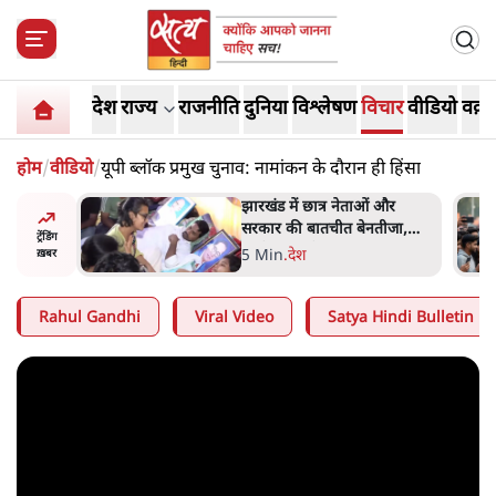
देश
राज्य
राजनीति
दुनिया
विश्लेषण
विचार
वीडियो
वक़्त
होम
/
वीडियो
/
यूपी ब्लॉक प्रमुख चुनाव: नामांकन के दौरान ही हिंसा
ess
झारखंड में छात्र नेताओं और
ा 'Kya
सरकार की बातचीत बेनतीजा,
ट्रेंडिंग
न, चुनाव
आंदोलन जारी
5 Min
.
देश
ख़बर
Rahul Gandhi
Viral Video
Satya Hindi Bulletin