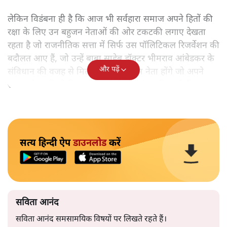
लेकिन विडंबना ही है कि आज भी सर्वहारा समाज अपने हितों की
रक्षा के लिए उन बहुजन नेताओं की ओर टकटकी लगाए देखता
रहता है जो राजनीतिक सत्ता में सिर्फ उस पॉलिटिकल रिजर्वेशन की
बदौलत आए हैं, जो उन्हें बाबा साहेब डॉक्टर भीमराव आंबेडकर के
और पढ़ें
संविधान की वजह से मिला। ऐसे बहुत कम नेता होंगे जो अपने
समाज के मुद्दों को विधानसभाओं में और संसद में उठाते हैं।
सत्य हिन्दी ऐप
डाउनलोड
करें
सविता आनंद
सविता आनंद समसामयिक विषयों पर लिखते रहते हैं।