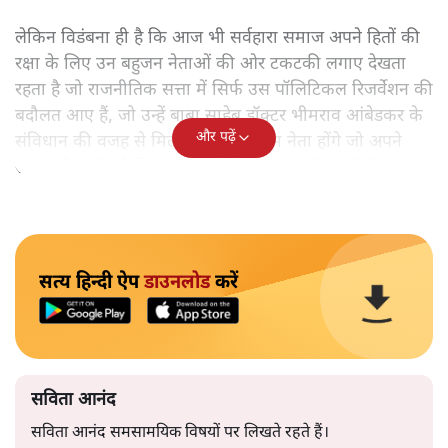
लेकिन विडंबना ही है कि आज भी सर्वहारा समाज अपने हितों की
रक्षा के लिए उन बहुजन नेताओं की ओर टकटकी लगाए देखता
रहता है जो राजनीतिक सत्ता में सिर्फ उस पॉलिटिकल रिजर्वेशन की
बदौलत आए हैं, जो उन्हें बाबा साहेब डॉक्टर भीमराव आंबेडकर के
और पढ़ें
संविधान की वजह से मिला। ऐसे बहुत कम नेता होंगे जो अपने
समाज के मुद्दों को विधानसभाओं में और संसद में उठाते हैं।
सत्य हिन्दी ऐप
डाउनलोड
करें
सविता आनंद
सविता आनंद समसामयिक विषयों पर लिखते रहते हैं।