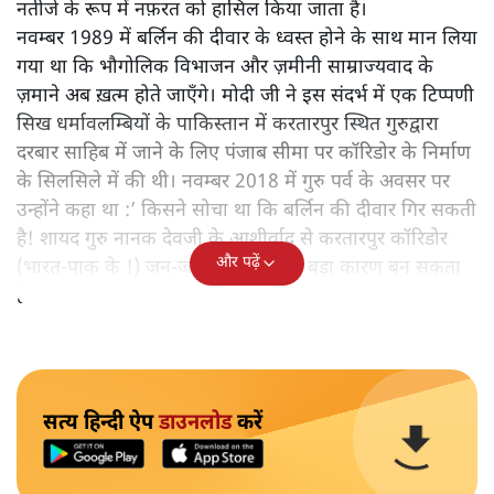
नतीजे के रूप में नफ़रत को हासिल किया जाता है।
नवम्बर 1989 में बर्लिन की दीवार के ध्वस्त होने के साथ मान लिया
गया था कि भौगोलिक विभाजन और ज़मीनी साम्राज्यवाद के
ज़माने अब ख़त्म होते जाएँगे। मोदी जी ने इस संदर्भ में एक टिप्पणी
सिख धर्मावलम्बियों के पाकिस्तान में करतारपुर स्थित गुरुद्वारा
दरबार साहिब में जाने के लिए पंजाब सीमा पर कॉरिडोर के निर्माण
के सिलसिले में की थी। नवम्बर 2018 में गुरु पर्व के अवसर पर
उन्होंने कहा था :’ किसने सोचा था कि बर्लिन की दीवार गिर सकती
है! शायद गुरु नानक देवजी के आशीर्वाद से करतारपुर कॉरिडोर
और पढ़ें
(भारत-पाक के !) जन-जन को जोड़ने का बड़ा कारण बन सकता
है!‘
सत्य हिन्दी ऐप
डाउनलोड
करें