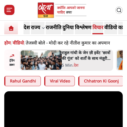
देश
राज्य
राजनीति
दुनिया
विश्लेषण
विचार
वीडियो
वक़्त
होम
/
वीडियो
/
तेजस्वी बोले - मोदी कर रहे नीतीश कुमार का अपमान
ं और
राहुल गांधी के जेन ज़ी इवेंट 'छात्रों
तीजा,
की गूंज' को शर्तों के साथ मंज़ूरी
ट्रेंडिंग
देना पड़ा
5 Min
.
देश
ख़बर
Rahul Gandhi
Viral Video
Chhatron Ki Goonj