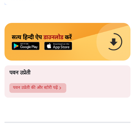
सत्य हिन्दी ऐप
डाउनलोड
करें
पवन उप्रेती
पवन उप्रेती
की और स्टोरी पढ़ें