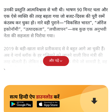
उनकी प्रस्तुति आत्मविश्वास से भरी थी। भाषण 90 मिनट चला और
एक ऐसे व्यक्ति की तरह बहता गया जो बजट‑दिवस की पूरी रस्में
कंठस्थ कर चुका हो। नारे वही पुराने—“विकसित भारत”, “ऑरेंज
इकोनॉमी”, “उत्पादकता”, “लचीलापन”—सब कुछ एक अनुभवी
नेता की सहजता से पिरोया गया।
2019 के बही‑खाता वाले प्रतीकवाद से वे बहुत आगे आ चुकी हैं।
अब वे नार्थ ब्लॉक के हर गलियारे को जानने वाली वित्त मंत्री की
और पढ़ें
तरह बोलती हैं। लेकिन इस आत्मविश्वास के नीचे जो सामग्री है, वह
उतनी ही अनुमानित और दोहराव भरी।
सत्य हिन्दी ऐप
डाउनलोड
करें