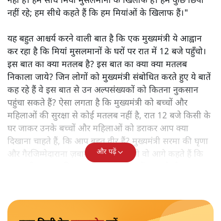
नहीं है। हम सीधे मियां मुसलमानों के खिलाफ हैं। हम कुछ छिपा
नहीं रहे; हम सीधे कहते हैं कि हम मियांओं के खिलाफ हैं।"
यह बहुत आश्चर्य करने वाली बात है कि एक मुख्यमंत्री ये आह्वान
कर रहा है कि मियांं मुसलमानों के घरों पर रात में 12 बजे पहुँचो।
इस बात का क्या मतलब है? इस बात का क्या क्या मतलब
निकाला जाये? जिन लोगों को मुख्यमंत्री संबोधित करते हुए ये बातें
कह रहे हैं वे इस बात से उन अल्पसंख्यकों को कितना नुकसान
पहुंचा सकते हैं? ऐसा लगता है कि मुख्यमंत्री को बच्चों और
महिलाओं की सुरक्षा से कोई मतलब नहीं है, रात 12 बजे किसी के
घर जाकर उनके बच्चों और महिलाओं को डराकर आप क्या
दिखाना चाहते हैं, कि आप बहुत वीर हैं? मुख्यमंत्री सरमा की घृणा
और पढ़ें
और गैरजिम्मेदाराना ज़बान यहीं नहीं रुकती वो आगे कहते हैं कि
"अगर रिक्शा का किराया 5 रुपये है, तो उन्हें 4 रुपये दो।"