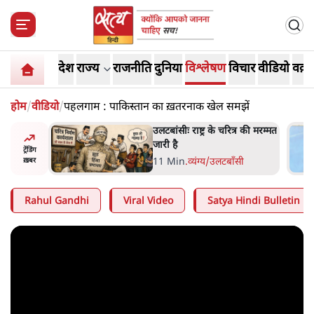
देश
राज्य
राजनीति
दुनिया
विश्लेषण
विचार
वीडियो
वक़्त
होम
/
वीडियो
/
पहलगाम : पाकिस्तान का ख़तरनाक खेल समझें
ोज़ाना
उलटबांसीः राष्ट्र के चरित्र की मरम्मत
्ञापनों पर
जारी है
ट्रेंडिंग
भी पीछे
11 Min
.
व्यंग्य/उलटबाँसी
ख़बर
Rahul Gandhi
Viral Video
Satya Hindi Bulletin