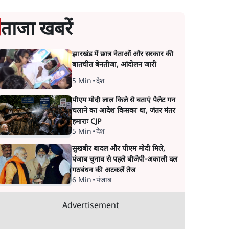
ताजा खबरें
झारखंड में छात्र नेताओं और सरकार की
बातचीत बेनतीजा, आंदोलन जारी
5 Min
•
देश
पीएम मोदी लाल किले से बताएं पैलेट गन
चलाने का आदेश किसका था, जंतर मंतर
हमाराः CJP
5 Min
•
देश
सुखबीर बादल और पीएम मोदी मिले,
पंजाब चुनाव से पहले बीजेपी-अकाली दल
गठबंधन की अटकलें तेज
6 Min
•
पंजाब
Advertisement