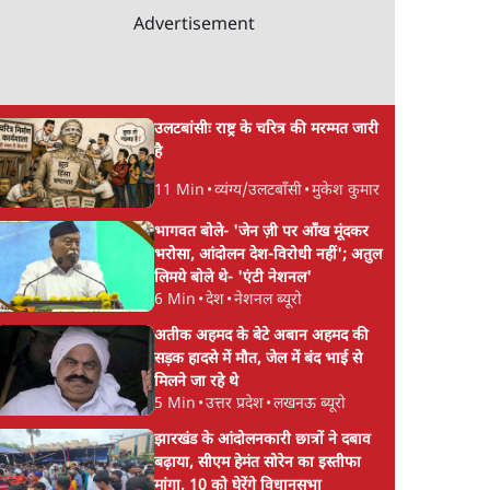
Advertisement
उलटबांसीः राष्ट्र के चरित्र की मरम्मत जारी
है
11 Min
•
व्यंग्य/उलटबाँसी
•
मुकेश कुमार
भागवत बोले- 'जेन ज़ी पर आँख मूंदकर
भरोसा, आंदोलन देश-विरोधी नहीं'; अतुल
लिमये बोले थे- 'एंटी नेशनल'
6 Min
•
देश
•
नेशनल ब्यूरो
अतीक अहमद के बेटे अबान अहमद की
सड़क हादसे में मौत, जेल में बंद भाई से
मिलने जा रहे थे
5 Min
•
उत्तर प्रदेश
•
लखनऊ ब्यूरो
झारखंड के आंदोलनकारी छात्रों ने दबाव
बढ़ाया, सीएम हेमंत सोरेन का इस्तीफा
मांगा, 10 को घेरेंगे विधानसभा