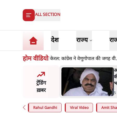
ALL SECTION
देश
राज्य
रा
होम
वीडियो
केरल: कांग्रेस ने वेणुगोपाल की जगह व
/
/
त बोले- 'जेन ज़ी पर आँख
अ
कर भरोसा, आंदोलन देश-विरोधी
क
ट्रेंडिंग
; अतुल लिमये बोले थे- 'एंटी
भ
ल'
ख़बर
n
.
देश
5
Rahul Gandhi
Viral Video
Amit Sh