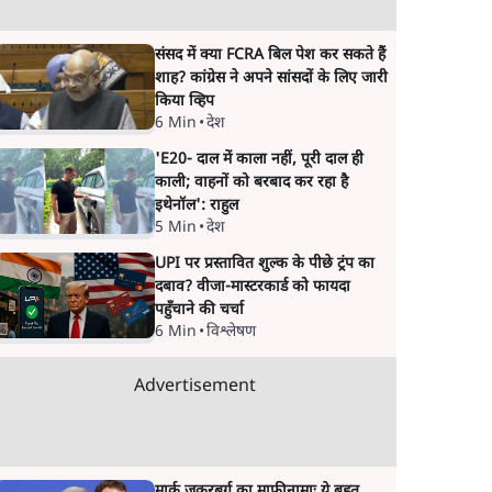
संसद में क्या FCRA बिल पेश कर सकते हैं
शाह? कांग्रेस ने अपने सांसदों के लिए जारी
किया व्हिप
6 Min
•
देश
'E20- दाल में काला नहीं, पूरी दाल ही
काली; वाहनों को बरबाद कर रहा है
इथेनॉल': राहुल
5 Min
•
देश
UPI पर प्रस्तावित शुल्क के पीछे ट्रंप का
दबाव? वीजा-मास्टरकार्ड को फायदा
पहुँचाने की चर्चा
6 Min
•
विश्लेषण
Advertisement
मार्क ज़करबर्ग का माफीनामाः ये बहुत