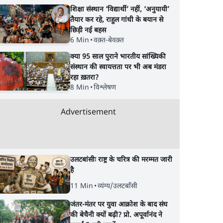
शिक्षा संस्थान ‘विद्यार्थी’ नहीं, ‘अनुयायी’
गठबंधन की अटकलें तेज
किया व्हिप
तैयार कर रहे, राहुल गांधी के बयान से
छिड़ी नई बहस
6 Min
•
वक़्त-बेवक़्त
क्या 95 साल पुराने भारतीय सांख्यिकी
संस्थान की स्वायत्तता पर भी अब मंडरा
रहा ख़तरा?
8 Min
•
विश्लेषण
Advertisement
उलटबांसीः राष्ट्र के चरित्र की मरम्मत जारी
है
11 Min
•
व्यंग्य/उलटबाँसी
जंतर-मंतर पर युवा आक्रोश के बाद संघ
की बेचैनी क्यों बढ़ी? प्रो. अपूर्वानंद ने