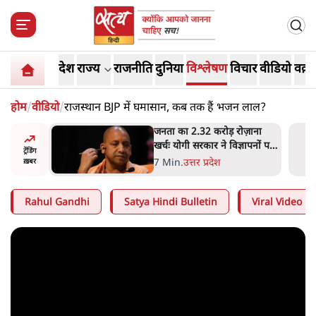
देश
राज्य
राजनीति
दुनिया
विश्लेषण
विचार
वीडियो
वक़्त
होम
/
वीडियो
/
राजस्थान BJP में घमासान, कब तक हैं भजन लाल?
 विपक्ष का
जनता का 2.32 करोड़ रोज़ाना
हे हैं
खर्चः योगी सरकार ने विज्ञापनों पर
ट्रेंडिंग
गार हैं'
उड़ाने में मोदी 3.0 को भी पीछे
7 Min
.
उत्तर प्रदेश
ख़बर
छोड़ा
Rahul Gandhi
Satya Hindi Bulletin
Viral Video