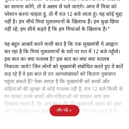
का सामना करेंगे, तो वे असम से चले जाएंगे। अगर मैं मियां को
परेशान करना चाहता हूं, तो मैं रात 12 बजे जाता हूं। यह कोई मुद्दा
नहीं है। हम सीधे मियां मुसलमानों के खिलाफ हैं। हम कुछ छिपा
नहीं रहे; हम सीधे कहते हैं कि हम मियांओं के खिलाफ हैं।"
यह बहुत आश्चर्य करने वाली बात है कि एक मुख्यमंत्री ये आह्वान
कर रहा है कि मियांं मुसलमानों के घरों पर रात में 12 बजे पहुँचो।
इस बात का क्या मतलब है? इस बात का क्या क्या मतलब
निकाला जाये? जिन लोगों को मुख्यमंत्री संबोधित करते हुए ये बातें
कह रहे हैं वे इस बात से उन अल्पसंख्यकों को कितना नुकसान
पहुंचा सकते हैं? ऐसा लगता है कि मुख्यमंत्री को बच्चों और
महिलाओं की सुरक्षा से कोई मतलब नहीं है, रात 12 बजे किसी के
घर जाकर उनके बच्चों और महिलाओं को डराकर आप क्या
दिखाना चाहते हैं, कि आप बहुत वीर हैं? मुख्यमंत्री सरमा की घृणा
और पढ़ें
और गैरजिम्मेदाराना ज़बान यहीं नहीं रुकती वो आगे कहते हैं कि
"अगर रिक्शा का किराया 5 रुपये है, तो उन्हें 4 रुपये दो।"