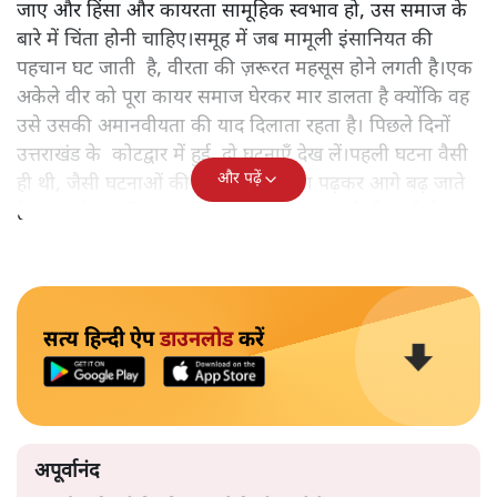
जाए और हिंसा और कायरता सामूहिक स्वभाव हो, उस समाज के
बारे में चिंता होनी चाहिए।समूह में जब मामूली इंसानियत की
पहचान घट जाती है, वीरता की ज़रूरत महसूस होने लगती है।एक
अकेले वीर को पूरा कायर समाज घेरकर मार डालता है क्योंकि वह
उसे उसकी अमानवीयता की याद दिलाता रहता है। पिछले दिनों
उत्तराखंड के कोटद्वार में हुई दो घटनाएँ देख लें।पहली घटना वैसी
और पढ़ें
ही थी, जैसी घटनाओं की खबर हम रोज़ाना पढ़कर आगे बढ़ जाते
हैं।भारत के तक़रीबन हर हिस्से से ऐसी खबर आती ही रहती है।
सत्य हिन्दी ऐप
डाउनलोड
करें
अपूर्वानंद