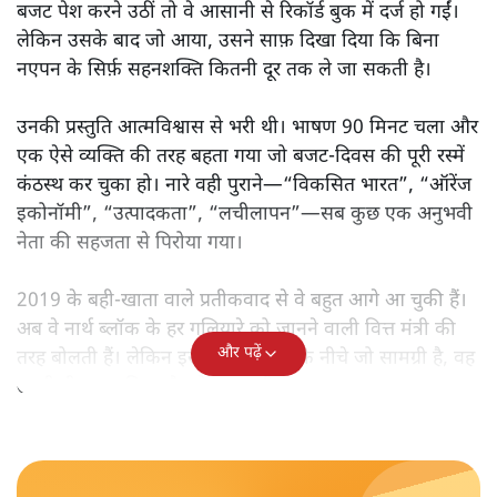
बजट पेश करने उठीं तो वे आसानी से रिकॉर्ड बुक में दर्ज हो गईं।
लेकिन उसके बाद जो आया, उसने साफ़ दिखा दिया कि बिना
नएपन के सिर्फ़ सहनशक्ति कितनी दूर तक ले जा सकती है।
उनकी प्रस्तुति आत्मविश्वास से भरी थी। भाषण 90 मिनट चला और
एक ऐसे व्यक्ति की तरह बहता गया जो बजट‑दिवस की पूरी रस्में
कंठस्थ कर चुका हो। नारे वही पुराने—“विकसित भारत”, “ऑरेंज
इकोनॉमी”, “उत्पादकता”, “लचीलापन”—सब कुछ एक अनुभवी
नेता की सहजता से पिरोया गया।
2019 के बही‑खाता वाले प्रतीकवाद से वे बहुत आगे आ चुकी हैं।
अब वे नार्थ ब्लॉक के हर गलियारे को जानने वाली वित्त मंत्री की
और पढ़ें
तरह बोलती हैं। लेकिन इस आत्मविश्वास के नीचे जो सामग्री है, वह
उतनी ही अनुमानित और दोहराव भरी।