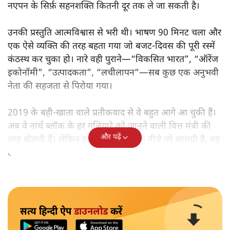
नएपन के सिर्फ़ सहनशक्ति कितनी दूर तक ले जा सकती है।
उनकी प्रस्तुति आत्मविश्वास से भरी थी। भाषण 90 मिनट चला और
एक ऐसे व्यक्ति की तरह बहता गया जो बजट‑दिवस की पूरी रस्में
कंठस्थ कर चुका हो। नारे वही पुराने—“विकसित भारत”, “ऑरेंज
इकोनॉमी”, “उत्पादकता”, “लचीलापन”—सब कुछ एक अनुभवी
नेता की सहजता से पिरोया गया।
2019 के बही‑खाता वाले प्रतीकवाद से वे बहुत आगे आ चुकी हैं।
अब वे नार्थ ब्लॉक के हर गलियारे को जानने वाली वित्त मंत्री की
और पढ़ें
तरह बोलती हैं। लेकिन इस आत्मविश्वास के नीचे जो सामग्री है, वह
उतनी ही अनुमानित और दोहराव भरी।
सत्य हिन्दी ऐप
डाउनलोड
करें