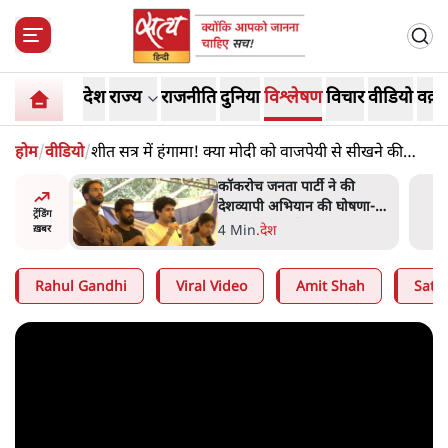
देश
राज्य
राजनीति
दुनिया
विश्लेषण
विचार
वीडियो
वक़्त
होम
/
वीडियो
/
शीत सत्र में हंगामा! क्या मोदी को वाजपेयी से सीखने की
ज़रूरत?
 की
BJP और मोदी ‘गॉडफादर’ भागवत
घोषणा-
की Gen Z पर सलाह मानेंः
ट्रेंडिंग
अभिजीत दिपके
5 Min
.
देश
ख़बर
Rahul Gandhi
Viral Video
Amit Shah
Satya