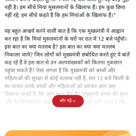
नहीं है। हम सीधे मियां मुसलमानों के खिलाफ हैं। हम कुछ छिपा
नहीं रहे; हम सीधे कहते हैं कि हम मियांओं के खिलाफ हैं।"
यह बहुत आश्चर्य करने वाली बात है कि एक मुख्यमंत्री ये आह्वान
कर रहा है कि मियांं मुसलमानों के घरों पर रात में 12 बजे पहुँचो।
इस बात का क्या मतलब है? इस बात का क्या क्या मतलब
निकाला जाये? जिन लोगों को मुख्यमंत्री संबोधित करते हुए ये बातें
कह रहे हैं वे इस बात से उन अल्पसंख्यकों को कितना नुकसान
पहुंचा सकते हैं? ऐसा लगता है कि मुख्यमंत्री को बच्चों और
महिलाओं की सुरक्षा से कोई मतलब नहीं है, रात 12 बजे किसी के
घर जाकर उनके बच्चों और महिलाओं को डराकर आप क्या
दिखाना चाहते हैं, कि आप बहुत वीर हैं? मुख्यमंत्री सरमा की घृणा
और पढ़ें
और गैरजिम्मेदाराना ज़बान यहीं नहीं रुकती वो आगे कहते हैं कि
"अगर रिक्शा का किराया 5 रुपये है, तो उन्हें 4 रुपये दो।"