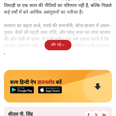
तिमाही या एक साल की नीतियों का परिणाम नहीं हैं, बल्कि पिछले
कई वर्षों में बने आर्थिक असंतुलनों का नतीजा हैं।
सरकार का बढ़ता कर्ज़, रुपये की कमजोरी, बॉन्ड बाजार में उथल–
पुथल, बैंकों की घटती जमा राशि, और घरेलू बचत का शेयर बाजार
की ओर तेज़ी से जाना- ये सभी संकेत इस ओर इशारा करते हैं कि
और पढ़ें
समस्या अस्थायी नहीं, बल्कि गहरी और प्रणालीगत यानी स्ट्रक्चरल
है।
सत्य हिन्दी ऐप
डाउनलोड
करें
शीतल पी. सिंह