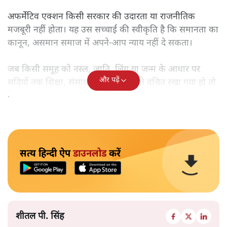
अफर्मेटिव एक्शन किसी सरकार की उदारता या राजनीतिक
मजबूरी नहीं होता। यह उस सच्चाई की स्वीकृति है कि समानता का
कानून, असमान समाज में अपने-आप न्याय नहीं दे सकता।
जब किसी समूह को नस्ल, जाति, लिंग या जन्म के आधार पर
और पढ़ें
सदियों तक शिक्षा, संसाधनों और सम्मान से वंचित रखा गया हो तो
केवल ‘सब बराबर हैं’ कह देने से स्थिति नहीं बदलती।
सत्य हिन्दी ऐप
डाउनलोड
करें
शीतल पी. सिंह