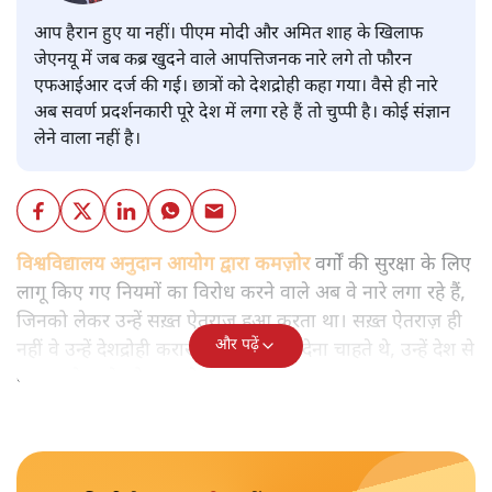
आप हैरान हुए या नहीं। पीएम मोदी और अमित शाह के खिलाफ
जेएनयू में जब कब्र खुदने वाले आपत्तिजनक नारे लगे तो फौरन
एफआईआर दर्ज की गई। छात्रों को देशद्रोही कहा गया। वैसे ही नारे
अब सवर्ण प्रदर्शनकारी पूरे देश में लगा रहे हैं तो चुप्पी है। कोई संज्ञान
लेने वाला नहीं है।
विश्वविद्यालय अनुदान आयोग द्वारा कमज़ोर
वर्गों की सुरक्षा के लिए
लागू किए गए नियमों का विरोध करने वाले अब वे नारे लगा रहे हैं,
जिनको लेकर उन्हें सख़्त ऐतराज़ हुआ करता था। सख़्त ऐतराज़ ही
और पढ़ें
नहीं वे उन्हें देशद्रोही करार देकर जेल भेज देना चाहते थे, उन्हें देश से
बाहर चले जाने को कह रहे थे।