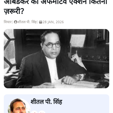
आंबेडकर का अफर्मेटिव एक्शन कितना
ज़रूरी?
विचार
|
शीतल पी. सिंह
|
28 JAN, 2026
शीतल पी. सिंह