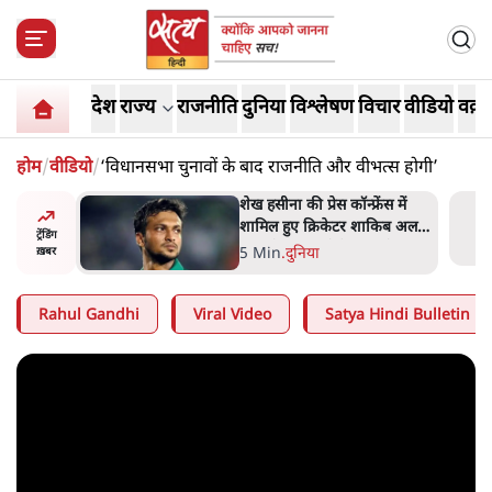
देश
राज्य
राजनीति
दुनिया
विश्लेषण
विचार
वीडियो
वक़्त
होम
/
वीडियो
/
‘विधानसभा चुनावों के बाद राजनीति और वीभत्स होगी’
अबान अहमद
शेख हसीना की प्रेस कॉन्फ्रेंस में
ेल में बंद
शामिल हुए क्रिकेटर शाकिब अल
ट्रेंडिंग
हसन के घर पर पेट्रोल बम से हमला
5 Min
.
दुनिया
ख़बर
Rahul Gandhi
Viral Video
Satya Hindi Bulletin