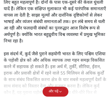
लिए बहुत महत्वपूर्ण है। दोनों के पास एक-दूसरे की केवल धुंधली
यादें हैं। लेकिन एक संक्षिप्त मुलाकात भी कई पारंपरिक समानताएँ
वापस ला देती है: साझा मूल्यों और दार्शनिक दृष्टिकोणों से लेकर
भाषाई और व्यंजन संबंधी समानताओं तक। इन लंबे समय से चली
आ रही और फलदायी संबंधों का पुनरुद्धार आज विशेष रूप से
अर्थपूर्ण है। क्योंकि भारत बहुध्रुवीय विश्व व्यवस्था में प्रमुख भूमिका
निभा रहा है।
इस संदर्भ में, कुर्द जैसे पुराने सहयोगी भारत के लिए पश्चिम एशिया
के पड़ोसी क्षेत्र को और अधिक व्यापक तथा गहन समझ विकसित
करने में सहायक हो सकते हैं। इस अर्थ में, तुर्की, सीरिया, ईरान,
इराक और प्रवासी क्षेत्रों में रहने वाले 55 मिलियन से अधिक कुर्दों
के साथ संबंध विकसित करना क्षेत्र के चार सबसे महत्वपूर्ण देशों के
साथ संवाद को विस्तार देना और मजबूत करना है। लेकिन कुर्द
और पढ़ें
कौन हैं, यह पुराना पड़ोसी जिसे भारत आज धीरे-धीरे फिर से
पहचान रहा है?