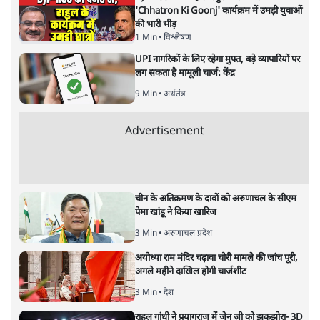
रहे हैं और देश भर में लेक्चर देते रहे हैं। उन्होंने Caste and
Communalism (Olive) जैसी कई किताबें लिखी हैं। वह इंदिरा
गांधी राष्ट्रीय एकता पुरस्कार (2006) जैसे कई अवार्ड पा चुके हैं।
राम पुनियानी
की और स्टोरी पढ़ें
उपन्यास 'हवा में बारूद है' क्यों हर दौर
में समकालीन लगता है?
साहित्य
|
शैलेश
|
11 JUN, 2026
'हवा में बारूद है' पुस्तक समीक्षा