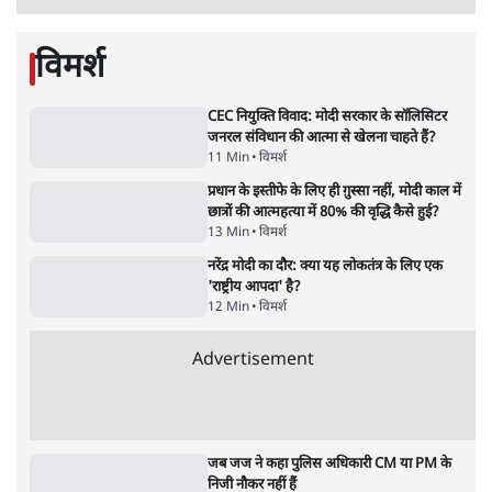
सर्वाधिक पढ़ी गयी खबरें
UPI पर प्रस्तावित शुल्क के पीछे ट्रंप का दबाव?
वीजा-मास्टरकार्ड को फायदा पहुँचाने की चर्चा
6 Min
•
विश्लेषण
•
नेशनल ब्यूरो
'E20- दाल में काला नहीं, पूरी दाल ही काली; वाहनों
को बरबाद कर रहा है इथेनॉल': राहुल
5 Min
•
देश
•
नेशनल ब्यूरो
Advertisement
BJP और मोदी ‘गॉडफादर’ भागवत की Gen Z पर
सलाह मानेंः अभिजीत दिपके