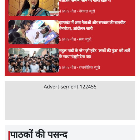
ताजा खबरें
होर्मुज समझौते के करीब पहुँचे ईरान-ओमान, लेकिन
स्ट्रेट को खोलने के लिए तेहरान ने रखी कड़ी शर्तें
8 Min
•
दुनिया
BJP-RSS की वजह से राहुल के प्रयागराज
'Chhatron Ki Goonj' कार्यक्रम में उमड़ी युवाओं
की भारी भीड़
1 Min
•
विश्लेषण
UPI नागरिकों के लिए रहेगा मुफ्त, बड़े व्यापारियों पर
लग सकता है मामूली चार्ज: केंद्र
9 Min
•
अर्थतंत्र
Advertisement
चीन के अतिक्रमण के दावों को अरुणाचल के सीएम
पेमा खांडू ने किया खारिज