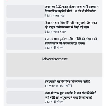
3 Min
•
अरुणाचल प्रदेश
अयोध्या राम मंदिर चढ़ावा चोरी मामले की जांच पूरी,
अगले महीने दाखिल होगी चार्जशीट
3 Min
•
देश
राहुल गांधी ने प्रयागराज में जेन ज़ी को झकझोरा- 3D
संदेश- दर्द, डेटा, दौलत
6 Min
•
देश
Advertisement
"40 करोड़ युवाओं की ताकत!" Prayagraj में
Rahul Gandhi ने क्यों कही दर्द, डाटा, दौलत की
बात?
1 Min
•
उत्तर प्रदेश
'Chhatron Ki Goonj' Political War! Ajay
Rai, Tarun Chugh & Shatrughan on