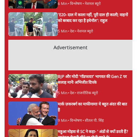
सत्य हिन्दी ऐप
डाउनलोड
करें
शैलेश
शैलेश कुमार न्यूज़ नेशन के सीईओ एवं प्रधान संपादक रह चुके हैं।
उससे पहले उन्होंने देश के पहले चौबीस घंटा न्यूज़ चैनल - ज़ी न्यूज़ -
के लॉन्च में महत्वपूर्ण भूमिका निभाई। टीवी टुडे में एग्ज़िक्युटिव
प्रड्यूसर के तौर पर उन्होंने आजतक, हेडलाइंस टुडे, तेज़ और दिल्ली
आजतक की 200 संवाददाताओं की टीम का नेतृत्व किया।
शैलेश
की और स्टोरी पढ़ें
अगली खबर लोड हो रही है...