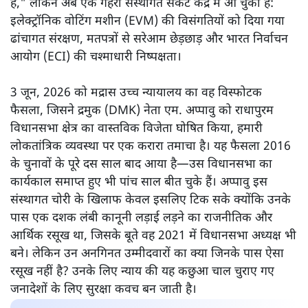
हमारे मनीषियों के कालजयी ज्ञान
में एक नीति-वाक्य है: “धर्मो
रक्षति रक्षितः”—अर्थात, जो धर्म की रक्षा करते हैं, धर्म उनकी रक्षा
करता है। लेकिन भारतीय लोकतंत्र के आधुनिक रंगमंच पर यह
पवित्र प्रतिज्ञा पूरी तरह खंडित नजर आती है। दशकों से जनता को
यह दिलासा दिया जा रहा है कि "न्याय में देरी, न्याय की अवहेलना
है," लेकिन अब एक गहरा संस्थागत संकट केंद्र में आ चुका है:
इलेक्ट्रॉनिक वोटिंग मशीन (EVM) की विसंगतियों को दिया गया
ढांचागत संरक्षण, मतपत्रों से सरेआम छेड़छाड़ और भारत निर्वाचन
आयोग (ECI) की चश्माधारी निष्पक्षता।
3 जून, 2026 को मद्रास उच्च न्यायालय का वह विस्फोटक
फैसला, जिसने द्रमुक (DMK) नेता एम. अप्पावु को राधापुरम
विधानसभा क्षेत्र का वास्तविक विजेता घोषित किया, हमारी