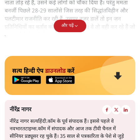
नाता तोड़ रहे हैं, उसने कई लोगों को चौंका दिया है। परंतु ममता
बनर्जी पिछले 28-29 सालोंसे जिस तरह की सिद्धांतविहीन और
पलटीमार राजनीति कर रही हैं, उसपर नज़र डालें तो इन जन
और पढ़ें
प्रतिनिधियों का बर्ताव कोई अनोखा नहीं है। वे तो वही कर रहे हैं जो
ममता दीदी ने उन्हें सिखाया है।
सत्य हिन्दी ऐप
डाउनलोड
करें
नीरेंद्र नागर
नीरेंद्र नागर सत्यहिंदी.कॉम के पूर्व संपादक हैं। इससे पहले वे
नवभारतटाइम्स.कॉम में संपादक और आज तक टीवी चैनल में
सीनियर प्रड्यूसर रह चुके हैं। 35 साल से पत्रकारिता के पेशे से जुड़े