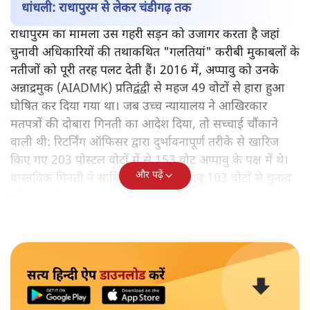
लोकतांत्रिक व्यवस्था पर एक करारा तमाचा है। यह फैसला 2016
के चुनावों के पूरे दस साल बाद आया है—उस विधानसभा का
कार्यकाल समाप्त हुए भी पांच साल बीत चुके हैं। अप्पावु इस
संस्थागत चोरी के खिलाफ केवल इसलिए टिक सके क्योंकि उनके
पास एक दशक लंबी कानूनी लड़ाई लड़ने का राजनीतिक और
आर्थिक रसूख था, जिसके बूते वह 2021 में विधानसभा अध्यक्ष भी
बने। लेकिन उन अनगिनत उम्मीदवारों का क्या जिनके पास ऐसा
रसूख नहीं है? उनके लिए न्याय की यह कछुआ चाल चुराए गए
जनादेशों के लिए सुरक्षा कवच बन जाती है।
धांधली: राधापुरम से लेकर चंडीगढ़ तक
राधापुरम का मामला उस गहरी सड़न को उजागर करता है जहां
चुनावी अधिकारियों की तथाकथित "गलतियां" करीबी मुकाबलों के
नतीजों को पूरी तरह पलट देती हैं। 2016 में, अप्पावु को उनके
अन्नाद्रमुक (AIADMK) प्रतिद्वंद्वी से महज 49 वोटों से हारा हुआ
घोषित कर दिया गया था। जब उच्च न्यायालय ने आखिरकार
मतपत्रों की दोबारा गिनती का आदेश दिया, तो सच्चाई चौंकाने
वाली थी: रिटर्निंग ऑफिसर द्वारा दुर्भावनापूर्ण तरीके से खारिज