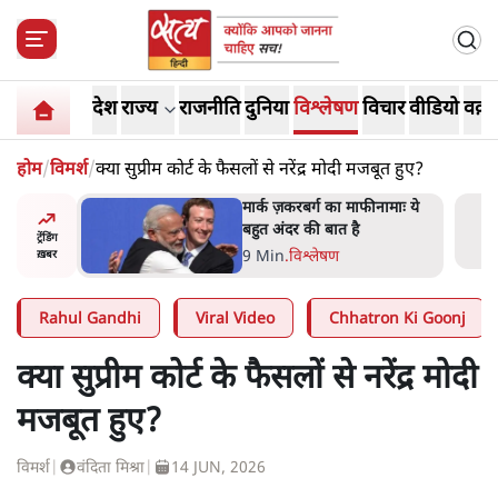
देश
राज्य
राजनीति
दुनिया
विश्लेषण
विचार
वीडियो
वक़्त
होम
/
विमर्श
/
क्या सुप्रीम कोर्ट के फैसलों से नरेंद्र मोदी मजबूत हुए?
र’ भागवत
मार्क ज़करबर्ग का माफीनामाः ये
ेंः
बहुत अंदर की बात है
ट्रेंडिंग
9 Min
.
विश्लेषण
ख़बर
Rahul Gandhi
Viral Video
Chhatron Ki Goonj
क्या सुप्रीम कोर्ट के फैसलों से नरेंद्र मोदी
मजबूत हुए?
विमर्श
|
वंदिता मिश्रा
|
14 JUN, 2026