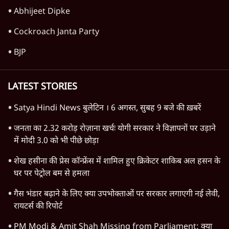
8 Min
•
वक़्त-बेवक़्त
Advertisement
आत्मालोचक समाज भला समाज होता है
7 Min
•
वक़्त-बेवक़्त
Advertisement
1345566
TOP CATEGORIES
देश
वीडियो