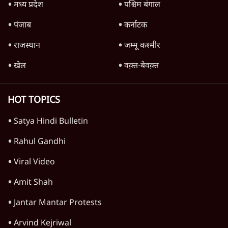
'महाराष्ट्र में गैर बीजेपी वोटरों के नामों को काटने की
बड़ी साज़िश'- रोहित पवार का आरोप
4 Min
•
महाराष्ट्र
राहुल गांधी ने कहा- अमित शाह ने ही छात्रों पर पैलेट
गन चलवाई, सरकार का आरोपों से इंकार
11 Min
•
देश
Advertisement
1224333
वक़्त-बेवक़्त
शिक्षा संस्थान ‘विद्यार्थी’ नहीं, ‘अनुयायी’ तैयार कर