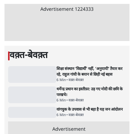
Advertisement
जंतर-मंतर प्रोटेस्ट- 'ताकतवर सरकार के नाम पर
आक्रामकता न दिखाए पुलिस, जेन जी को सुने': SC
5 Min
•
देश
•
नेशनल ब्यूरो
जंतर मंतर प्रोटेस्ट: 'युवाओं को प्रताड़ित किया जा रहा
है, पर मोदी-शाह में बोलने की हिम्मत नहीं'- राहुल
7 Min
•
देश
•
नेशनल ब्यूरो
पेंटर प्रशांत की दर्दनाक दास्तान- जंतर मंतर पर पैलेट
गन से 5 नहीं, 6 लोग घायल हुए
6 Min
•
देश
•
नेशनल ब्यूरो
क्या 95 साल पुराने भारतीय सांख्यिकी संस्थान की
स्वायत्तता पर भी अब मंडरा रहा ख़तरा?
8 Min
•
विश्लेषण
•
सत्य ब्यूरो