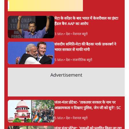
ओंकारेश्वर पांडेय
ओंकारेश्वर पांडेय
की और स्टोरी पढ़ें
अगली खबर लोड हो रही है...
ताजा खबरें
Abhijeet Dipke Press Conference: CJP
का 'Kya Bolti Public' अभियान, चुनाव नहीं
लड़ेगी CJP!
दिल्ली