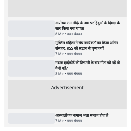
शाह के ख़िलाफ़ संसद में विपक्ष का मार्च, 'गृह मंत्री
मुंह छुपा रहे हैं क्योंकि वो छात्रों के गुनहगार हैं'
5 Min
•
देश
•
नेशनल ब्यूरो
Advertisement
122455
पाठकों की पसन्द
RSS नेता की जंतर मंतर आंदोलन पर टिप्पणी- सीधे
फायरिंग कराता, महिलाओं का रेप करवाता
4 Min
•
देश
शिक्षा संस्थान ‘विद्यार्थी’ नहीं, ‘अनुयायी’ तैयार कर
रहे, राहुल गांधी के बयान से छिड़ी नई बहस