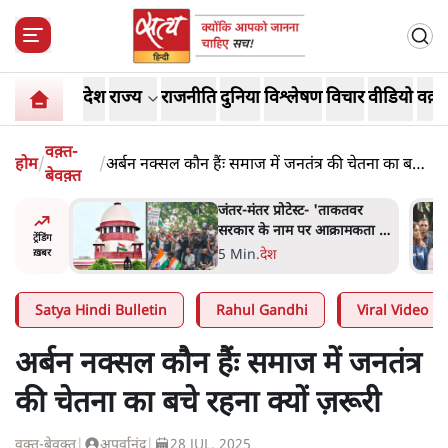
देश
राज्य
राजनीति
दुनिया
विश्लेषण
विचार
वीडियो
वक़्त
वक़्त-
होम
/
/
अर्बन नक्सल कौन हैंः समाज में जनतंत्र की चेतना का बचे
बेवक़्त
रहना क्यों ज़रूरी
ाकतवर
जंतर मंतर प्रोटेस्ट: 'युवाओं को
रामकता न
प्रताड़ित किया जा रहा है, पर मोदी-
ट्रेंडिंग
ो सुने':
शाह में बोलने की हिम्मत नहीं'-
7 Min
.
देश
ख़बर
राहुल
Satya Hindi Bulletin
Rahul Gandhi
Viral Video
अर्बन नक्सल कौन हैंः समाज में जनतंत्र
की चेतना का बचे रहना क्यों ज़रूरी
वक़्त-बेवक़्त
|
अपूर्वानंद
|
28 JUL, 2025