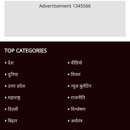
6 Min
•
वक़्त-बेवक़्त
इंस्टाग्राम पर आरक्षण हटाओ आंदोलन का शिगूफा,
क्या Gen Z एकता तोड़ने की मुहिम?
7 Min
•
देश
Advertisement
जनता का 2.32 करोड़ रोज़ाना खर्चः योगी सरकार ने
विज्ञापनों पर उड़ाने में मोदी 3.0 को भी पीछे छोड़ा
7 Min
•
उत्तर प्रदेश
क्या 95 साल पुराने भारतीय सांख्यिकी संस्थान की
स्वायत्तता पर भी अब मंडरा रहा ख़तरा?
8 Min
•
विश्लेषण
जंतर-मंतर पर युवा आक्रोश के बाद संघ की बेचैनी
क्यों बढ़ी? प्रो. अपूर्वानंद ने बताईं 5 बड़ी वजहें
7 Min
•
विश्लेषण
Advertisement