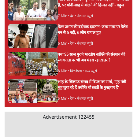
Urmilesh Exposes Voter List Plan: क्या
पिछड़ों और दलितों का वोट काट देगी BJP?
विश्लेषण
भागवत बोले- 'जेन ज़ी पर आँख मूंदकर भरोसा,
आंदोलन देश-विरोधी नहीं'; अतुल लिमये बोले थे-
'एंटी नेशनल'
6 Min
•
देश
Advertisement
अतीक अहमद के बेटे अबान अहमद की सड़क हादसे
में मौत, जेल में बंद भाई से मिलने जा रहे थे
5 Min
•
उत्तर प्रदेश
उलटबांसीः राष्ट्र के चरित्र की मरम्मत जारी है
11 Min
•
व्यंग्य/उलटबाँसी