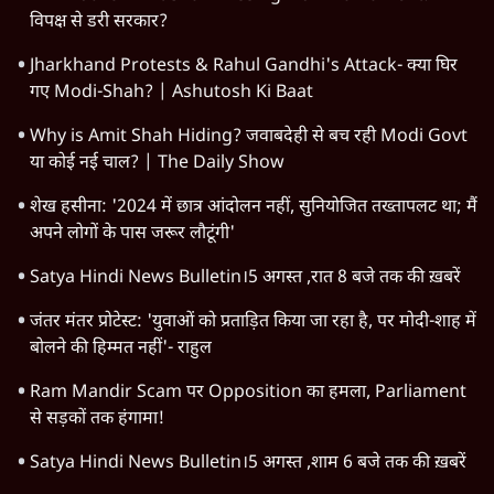
दुनिया
विचार
उत्तर प्रदेश
न्यूज़ बुलेटिन
महाराष्ट्र
राजनीति
दिल्ली
विश्लेषण
बिहार
अर्थतंत्र
मध्य प्रदेश
पश्चिम बंगाल
पंजाब
कर्नाटक
राजस्थान
जम्मू कश्मीर
खेल
वक़्त-बेवक़्त
HOT TOPICS