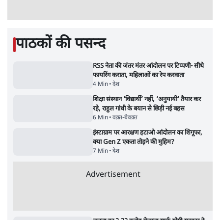
'अमित शाह के संसद में आने पर विचार करे सरकार':
राज्यसभा सभापति ने केंद्र से कहा
5 Min
•
देश
Advertisement
कॉकरोच जनता पार्टी ने की देशव्यापी अभियान की
घोषणा- 'क्या बोलती पब्लिक'
4 Min
•
देश
झारखंड के आंदोलनकारी छात्रों ने दबाव बढ़ाया,
सीएम हेमंत सोरेन का इस्तीफा मांगा, 10 को घेरेंगे
विधानसभा
4 Min
•
झारखंड
ताजा वीडियो