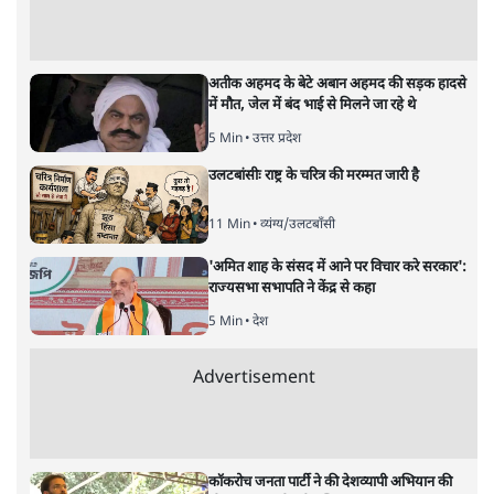
निकले?
विश्लेषण
|
ओंकारेश्वर पांडेय
|
26 JUL, 2025
बिहार सर
ओंकारेश्वर पांडेय
Bihar SIR Controversy: बिहार एसआईआर प्रक्रिया का पहला
चरण पूरा हो चुका है। लेकिन जिस अंदाज में कथित घुसपैठियों के नाम
मतदाता सूची में बताए गए थे, उसका एक फीसदी भी नहीं निकले।
क्या यह सिर्फ माहौल बनाने के लिए किया गया।
बात तो बांग्लादेशी घुसपैठियों को
निकालने की थी। देश के बड़े
अखबारों ने चुनाव आयोग के सूत्रों के हवाले से लिखा था कि बिहार
की मतदाता सूची में बांग्लादेश, नेपाल और म्यांमार से आये विदेशी