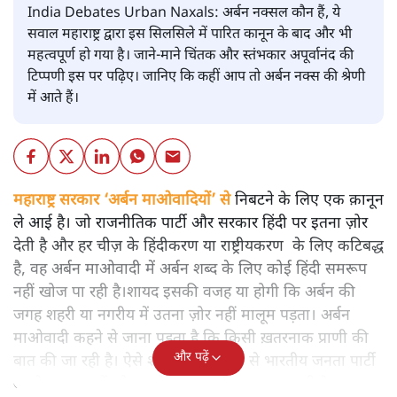
India Debates Urban Naxals: अर्बन नक्सल कौन हैं, ये
सवाल महाराष्ट्र द्वारा इस सिलसिले में पारित कानून के बाद और भी
महत्वपूर्ण हो गया है। जाने-माने चिंतक और स्तंभकार अपूर्वानंद की
टिप्पणी इस पर पढ़िए। जानिए कि कहीं आप तो अर्बन नक्स की श्रेणी
में आते हैं।
महाराष्ट्र सरकार ‘अर्बन माओवादियों’ से
निबटने के लिए एक क़ानून
ले आई है। जो राजनीतिक पार्टी और सरकार हिंदी पर इतना ज़ोर
देती है और हर चीज़ के हिंदीकरण या राष्ट्रीयकरण के लिए कटिबद्ध
है, वह अर्बन माओवादी में अर्बन शब्द के लिए कोई हिंदी समरूप
नहीं खोज पा रही है।शायद इसकी वजह या होगी कि अर्बन की
जगह शहरी या नगरीय में उतना ज़ोर नहीं मालूम पड़ता। अर्बन
माओवादी कहने से जाना पड़ता है कि किसी ख़तरनाक प्राणी की
और पढ़ें
बात की जा रही है। ऐसे शब्दों के इस्तेमाल से भारतीय जनता पार्टी
अपने मतदाताओं को डराने या भरमाने का काम करती है।