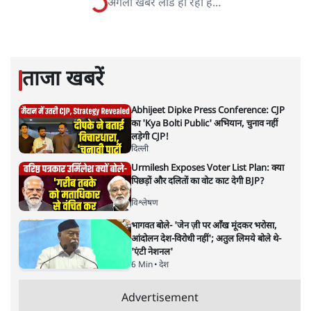
पंकज श्रीवास्तव
डॉ. पंकज श्रीवास्तव स्वतंत्र टिप्पणीकार हैं।
पंकज श्रीवास्तव
की और स्टोरी पढ़ें
Bihar SIR: कथित घुसपैठिये एक
फीसदी का सौवां हिस्सा भी नहीं