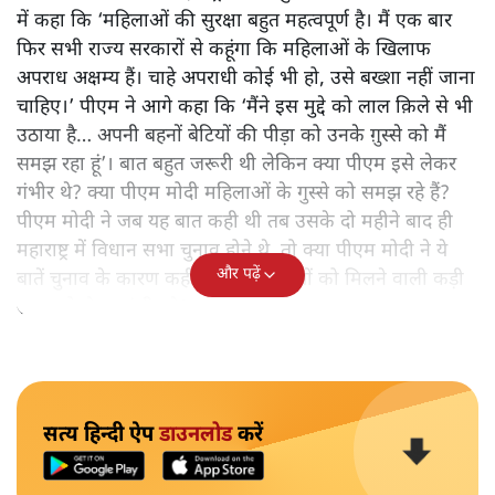
में कहा कि ‘महिलाओं की सुरक्षा बहुत महत्वपूर्ण है। मैं एक बार
फिर सभी राज्य सरकारों से कहूंगा कि महिलाओं के खिलाफ
अपराध अक्षम्य हैं। चाहे अपराधी कोई भी हो, उसे बख्शा नहीं जाना
चाहिए।’ पीएम ने आगे कहा कि ‘मैंने इस मुद्दे को लाल क़िले से भी
उठाया है… अपनी बहनों बेटियों की पीड़ा को उनके ग़ुस्से को मैं
समझ रहा हूं’। बात बहुत जरूरी थी लेकिन क्या पीएम इसे लेकर
गंभीर थे? क्या पीएम मोदी महिलाओं के गुस्से को समझ रहे हैं?
पीएम मोदी ने जब यह बात कही थी तब उसके दो महीने बाद ही
महाराष्ट्र में विधान सभा चुनाव होने थे, तो क्या पीएम मोदी ने ये
और पढ़ें
बातें चुनाव के कारण कहीं या वे अपराधियों को मिलने वाली कड़ी
सजा को लेकर गंभीर थे?
सत्य हिन्दी ऐप
डाउनलोड
करें