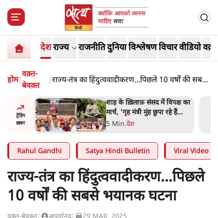
देश
राज्य
राजनीति
दुनिया
विश्लेषण
विचार
वीडियो
वक़्त
वक़्त-
होम
/
/
राज्य-तंत्र का हिंदुत्ववादीकरण...पिछले 10 वर्षों की सबसे
बेवक़्त
भयानक घटना
 आने पर
शाह के ख़िलाफ़ संसद में विपक्ष का
ज्यसभा
मार्च, 'गृह मंत्री मुंह छुपा रहे हैं
ट्रेंडिंग
क्योंकि वो छात्रों के गुनहगार हैं'
5 Min
.
देश
ख़बर
Rahul Gandhi
Satya Hindi Bulletin
Viral Video
राज्य-तंत्र का हिंदुत्ववादीकरण...पिछले
10 वर्षों की सबसे भयानक घटना
वक़्त-बेवक़्त
|
अपूर्वानंद
|
29 MAR, 2025