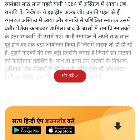
संस्थाएं रही हैं जो अपने वक़्त में बहुत रचनात्मक रहीं पर आगे
चलकर अपनी चमक खोती गईं। जो संस्थाएं स्वायत्त की धारणा के
तहत बनीं उनकी स्वायत्तता छीजती गईं। कई कारण रहे पर
फिलहाल यहां उसके विश्लेषण का वक्त नहीं है। अभी तो इतना
समझने की बात है कि इस दौरान कुछ ऐसी संस्थाएं भी रहीं जो
हाल के वर्षों में कुछ कारणों से हताहत अवश्य हुईं, या जिनकी
स्वायत्तता कुचलने के प्रयास भी हुए फिर भी काफी हद तक वे
अपनी प्रासंगिकता और उपयोगिता बनाए रख सकीं। इनमें एक है
राष्ट्रीय नाट्य विद्यालय (रानावि) और उसका रंगमंडल।
रंगमंडल साठ साल पहले यानी 1964 में अस्तित्व में आया। तब
रानावि के निर्देशक थे इब्राहीम अल्काजी। उनकी पहल से ही
रंगमंडल अस्तित्व में आया और रानावि से प्रशिक्षित स्नातक उसमें
बतौर पेशेवर कलाकार शामिल। बाद के बरसों में रानावि स्नातकों
के इतर रंगकर्मी भी उसमें गए। अभी रंगमंडल ने अपने साठ साल
पूरे होने पर एक बड़ा आयोजन किया है जिसमें नाटक तो हो ही रहे
हैं, पुराने नाटकों की एक बड़ी प्रदर्शनी लगाई है जिसमें इन नाटकों
को फोटोग्राफ प्रदर्शित हैं। साथ ही इनमें उन नाटकों के निर्देशक,