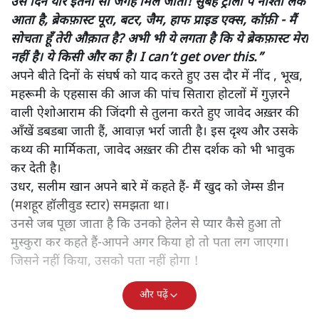
अमिताभ
70-80 के दशक की बेस्ट जोड़ी माने जाने वाले सलीम-जावेद पर आई
डॉक्यूमेंट्री 'एंग्री यंग मैन' में आख़िर क्या है। पढ़िए, इसकी समीक्षा।
अमिताभ की क़लम से…
“नींद और भूख का अगर आपको डिप्राइवेशन है तो कहीं न कहीं वो
ऐसा मार्क आप पर छोड़ कर जाएगा कि आप भूल नहीं सकते। मैं
जाता हूँ फ़ाइव स्टार होटेल्स में सुइट्स हैं बड़े-बड़े डबल बेड हैं, उनपे
मैं लेटता हूँ कभी, तो मैं याद करता हूँ जब मैं थर्ड क्लास कंपार्टमेंट
में आया था बॉंबे, और कोई दो दिन की तक़रीबन जर्नी थी, तो देयर
वाज नो प्लेस टु सिट, मतलब कंधा टिकाने की जगह नहीं थी and