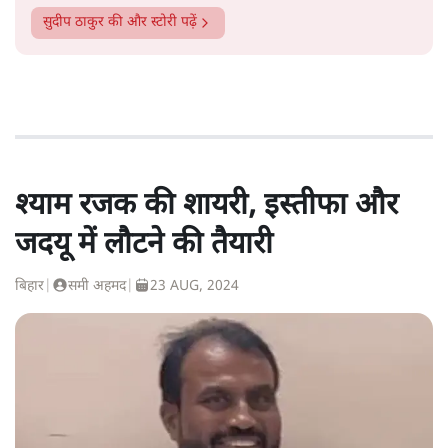
दो-तीन सालों के बाद ही जेपी की अगुआई में एकजुट हो रहे विपक्ष
ही नहीं, बल्कि मध्य वर्ग के निशाने पर भी थीं। यह आज का मध्य
वर्ग नहीं था, जो पहली फुर्सत में अपनी कार अपडेट करना चाहता है
या टू-बीएचके से थ्री-बीएचके अपार्टमेंट में शिफ्ट होना चाहता है।
वह आज जैसा आत्म केंद्रित मध्य वर्ग भी नहीं था, जो किसानों और
फैक्ट्री या दिहाड़ी मजदूरों को किसी भी तरह की जायज सरकारी
मदद को खैरात की तरह देखता है। वह रुपहले पर्दे पर उभरे इस नए
नायक के साथ खुद को खड़ा पा रहा था। यह अमिताभ बच्चन थे,
जिन्होंने ज़ंजीर के विद्रोही इंस्पेक्टर के रूप में हिन्दी सिनेमा के
दर्शकों के फ़िल्म देखने के तौर-तरीक़ों में पैराडाइम शिफ्ट ला दिया।
जाहिर है, 'एंग्री यंग मैन' के इस किरदार को गढ़ने वाले सलीम खान
और जावेद अख़्तर पर केंद्रित डॉक्यूमेंट्री का नाम “एंग्री यंग मैन” से
बेहतर कुछ और नहीं हो सकता था।
और पढ़ें