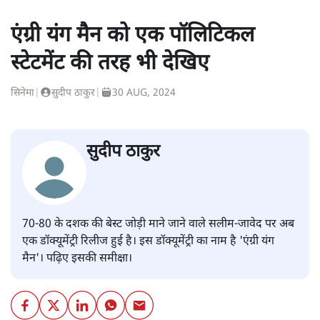
सत्य हिन्दी ऐप
डाउनलोड
करें
अमिताभ
अमिताभ श्रीवास्तव वरिष्ठ पत्रकार हैं।
अमिताभ
की और स्टोरी पढ़ें