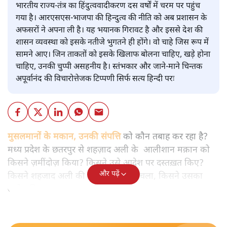
भारतीय राज्य-तंत्र का हिंदुत्ववादीकरण दस वर्षों में चरम पर पहुंच
गया है। आरएसएस-भाजपा की हिन्दुत्व की नीति को अब प्रशासन के
अफसरों ने अपना ली है। यह भयानक गिरावट है और इससे देश की
शासन व्यवस्था को इसके नतीजे भुगतने ही होंगे। वो चाहे जिस रूप में
सामने आए। जिन ताकतों को इसके खिलाफ बोलना चाहिए, खड़े होना
चाहिए, उनकी चुप्पी असहनीय है। स्तंभकार और जाने-माने चिन्तक
अपूर्वानंद की विचारोत्तेजक टिप्पणी सिर्फ सत्य हिन्दी परः
मुसलमानों के मकान, उनकी संपत्ति
को कौन तबाह कर रहा है?
मध्य प्रदेश के छतरपुर से शहज़ाद अली के आलीशान मक़ान को
किसने ज़मींदोज़ किया? किसने उसे आदेश पर दस्तख़त किए?
और पढ़ें
किसने शहजाद अली की 3 गाड़ियों को कुचला, किसने उसका
आदेश दिया?