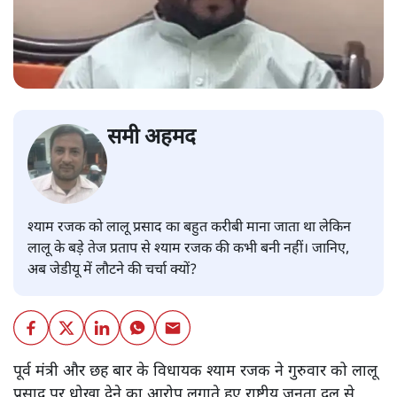
सत्य हिन्दी ऐप
डाउनलोड
करें
सुदीप ठाकुर
सुदीप ठाकुर समसामयिक विषयों पर लिखते रहते हैं।
सुदीप ठाकुर
की और स्टोरी पढ़ें