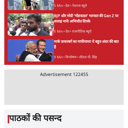
उलटबांसीः राष्ट्र के चरित्र की मरम्मत जारी है
11 Min
•
व्यंग्य/उलटबाँसी
•
मुकेश कुमार
भागवत बोले- 'जेन ज़ी पर आँख मूंदकर भरोसा,
आंदोलन देश-विरोधी नहीं'; अतुल लिमये बोले थे-
'एंटी नेशनल'
6 Min
•
देश
•
नेशनल ब्यूरो
Advertisement
अतीक अहमद के बेटे अबान अहमद की सड़क हादसे
में मौत, जेल में बंद भाई से मिलने जा रहे थे
5 Min
•
उत्तर प्रदेश
•
लखनऊ ब्यूरो
UPI पर प्रस्तावित शुल्क के पीछे ट्रंप का दबाव?
वीजा-मास्टरकार्ड को फायदा पहुँचाने की चर्चा
6 Min
•
विश्लेषण
•
नेशनल ब्यूरो