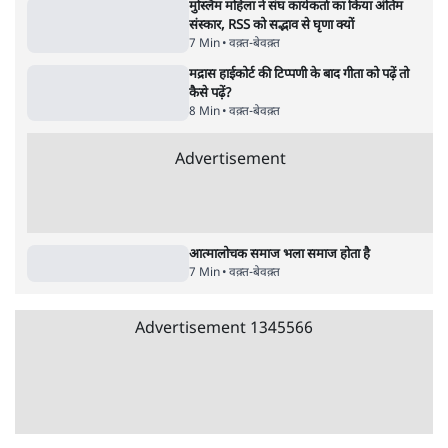
वक़्त-बेवक़्त
शिक्षा संस्थान ‘विद्यार्थी’ नहीं, ‘अनुयायी’ तैयार कर
रहे, राहुल गांधी के बयान से छिड़ी नई बहस
6 Min
•
वक़्त-बेवक़्त
धर्मेन्द्र प्रधान का इस्तीफ़ा: उड़ गए मोदी की छवि के
परखचे।
6 Min
•
वक़्त-बेवक़्त
वांगचुक के उपवास से भी बड़ा है यह जन आंदोलन
6 Min
•
वक़्त-बेवक़्त
Advertisement