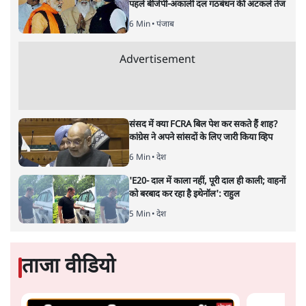
6 Min
•
देश
महिला आरक्षण बिलः किरण रिजिजू और राहुल गांधी
में एक्स पर ज़ुबानी जंग
3 Min
•
देश
भारत में मेटा की 'अवैध सेंसरशिप' बढ़ी, एक्टिविस्ट
टेलीग्राम की तरफ मुड़े
9 Min
•
देश
Advertisement
झारखंड में छात्र नेताओं और सरकार की बातचीत
बेनतीजा, आंदोलन जारी
5 Min
•
देश
पीएम मोदी लाल किले से बताएं पैलेट गन चलाने का
आदेश किसका था, जंतर मंतर हमाराः CJP