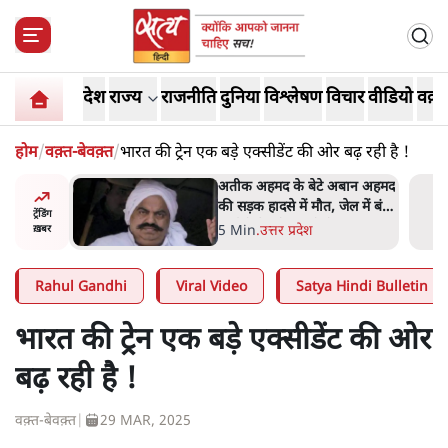
देश
राज्य
राजनीति
दुनिया
विश्लेषण
विचार
वीडियो
वक़्त
होम
/
वक़्त-बेवक़्त
/
भारत की ट्रेन एक बडे़ एक्सीडेंट की ओर बढ़ रही है !
अबान अहमद
UPI पर प्रस्तावित शुल्क के पीछे
ेल में बंद
ट्रंप का दबाव? वीजा-मास्टरकार्ड
ट्रेंडिंग
को फायदा पहुँचाने की चर्चा
6 Min
.
विश्लेषण
ख़बर
Rahul Gandhi
Viral Video
Satya Hindi Bulletin
भारत की ट्रेन एक बडे़ एक्सीडेंट की ओर
बढ़ रही है !
वक़्त-बेवक़्त
|
29 MAR, 2025