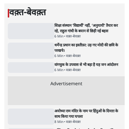
क्यों बढ़ी? प्रो. अपूर्वानंद ने बताईं 5 बड़ी वजहें
7 Min
•
विश्लेषण
मैं अपने सारे सर्टिफिकेट दिखाने को तैयार, मोदी जी
भी अपनी डिग्री दिखाएंः दिपके
4 Min
•
देश
Advertisement
'महाराष्ट्र में गैर बीजेपी वोटरों के नामों को काटने की
बड़ी साज़िश'- रोहित पवार का आरोप
4 Min
•
महाराष्ट्र
पीएम केयर्स फंडः मार्च 2023 के बाद कोई हिसाब-
किताब नहीं, द हिन्दू की पड़ताल
4 Min
•
देश
Advertisement
1224333