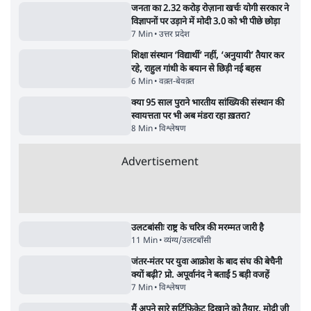
'E20- दाल में काला नहीं, पूरी दाल ही काली; वाहनों
को बरबाद कर रहा है इथेनॉल': राहुल
5 Min
•
देश
•
नेशनल ब्यूरो
BJP और मोदी ‘गॉडफादर’ भागवत की Gen Z पर
सलाह मानेंः अभिजीत दिपके
5 Min
•
देश
•
राजनीतिक ब्यूरो
मार्क ज़करबर्ग का माफीनामाः ये बहुत अंदर की बात
है
9 Min
•
विश्लेषण
•
शीतल पी. सिंह
Advertisement
122455