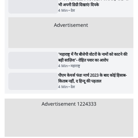
पाठकों की पसन्द
जनता का 2.32 करोड़ रोज़ाना खर्चः योगी सरकार ने
विज्ञापनों पर उड़ाने में मोदी 3.0 को भी पीछे छोड़ा
7 Min
•
उत्तर प्रदेश
शिक्षा संस्थान ‘विद्यार्थी’ नहीं, ‘अनुयायी’ तैयार कर
रहे, राहुल गांधी के बयान से छिड़ी नई बहस
6 Min
•
वक़्त-बेवक़्त
क्या 95 साल पुराने भारतीय सांख्यिकी संस्थान की
स्वायत्तता पर भी अब मंडरा रहा ख़तरा?
8 Min
•
विश्लेषण
Advertisement
उलटबांसीः राष्ट्र के चरित्र की मरम्मत जारी है
11 Min
•
व्यंग्य/उलटबाँसी
जंतर-मंतर पर युवा आक्रोश के बाद संघ की बेचैनी