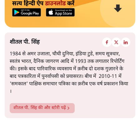
सरकार का बढ़ता कर्ज़, रुपये की कमजोरी, बॉन्ड बाजार में उथल–
पुथल, बैंकों की घटती जमा राशि, और घरेलू बचत का शेयर बाजार
की ओर तेज़ी से जाना- ये सभी संकेत इस ओर इशारा करते हैं कि
और पढ़ें
समस्या अस्थायी नहीं, बल्कि गहरी और प्रणालीगत यानी स्ट्रक्चरल
है।
सत्य हिन्दी ऐप
डाउनलोड
करें
शीतल पी. सिंह
1984 से अमर उजाला, चौथी दुनिया, इंडिया टुडे, समय सूत्रधार,
स्वतंत्र भारत, दैनिक जागरण आदि में 1993 तक लगातार रिपोर्टिंग