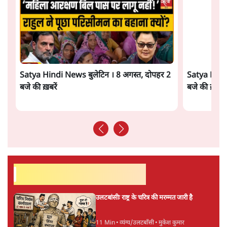
5 Min
•
देश
सुखबीर बादल और पीएम मोदी मिले, पंजाब चुनाव से
पहले बीजेपी-अकाली दल गठबंधन की अटकलें तेज
6 Min
•
पंजाब
Advertisement
संसद में क्या FCRA बिल पेश कर सकते हैं शाह?
कांग्रेस ने अपने सांसदों के लिए जारी किया व्हिप
6 Min
•
देश
'E20- दाल में काला नहीं, पूरी दाल ही काली; वाहनों
को बरबाद कर रहा है इथेनॉल': राहुल
5 Min
•
देश