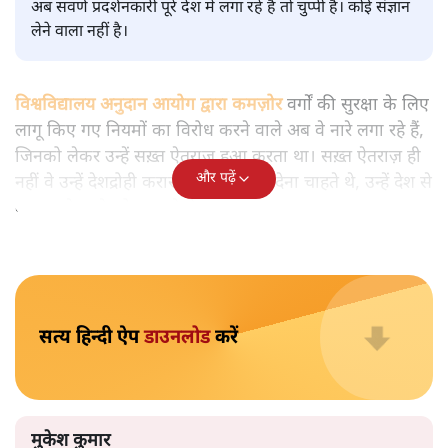
मुकेश कुमार
आप हैरान हुए या नहीं। पीएम मोदी और अमित शाह के खिलाफ
जेएनयू में जब कब्र खुदने वाले आपत्तिजनक नारे लगे तो फौरन