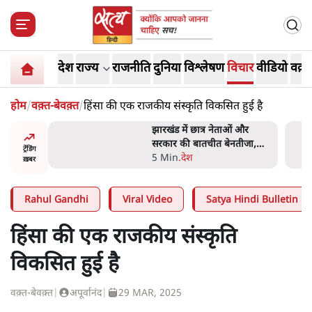
देश
राज्य
राजनीति
दुनिया
विश्लेषण
विचार
वीडियो
वक़्त
होम
/
वक़्त-बेवक़्त
/
हिंसा की एक राजकीय संस्कृति विकसित हुई है
हा- ' अंडों
झारखंड में छात्र नेताओं और
ता सेनानी
सरकार की बातचीत बेनतीजा,
ट्रेंडिंग
आंदोलन जारी
5 Min
.
देश
ख़बर
Rahul Gandhi
Viral Video
Satya Hindi Bulletin
हिंसा की एक राजकीय संस्कृति
विकसित हुई है
वक़्त-बेवक़्त
|
अपूर्वानंद
|
29 MAR, 2025