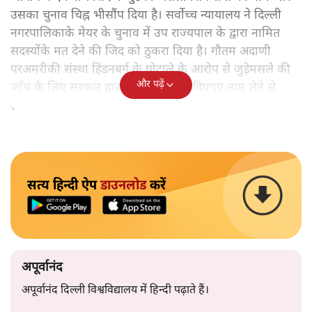
उसका चुनाव चिह्न भीसौंप दिया है। सर्वोच्च न्यायालय ने दिल्ली
नगरपालिकाके मेयर के चुनाव में उप राज्यपाल के द्वारा नामित
सदस्योंके मत देने की जिद को ठुकरा दिया है। गौतम अदाणी
परअमरीकी संस्था हिंडनबर्ग के घोटाले के आरोप से जुड़ेमसले की
और पढ़ें
जाँच के लिए सरकार द्वारा बंद लिफ़ाफ़े में दिएगए नाम लेने से
सर्वोच्च न्यायालय ने इंकार कर दिया है।
सत्य हिन्दी ऐप
डाउनलोड
करें
अपूर्वानंद
अपूर्वानंद दिल्ली विश्वविद्यालय में हिन्दी पढ़ाते हैं।