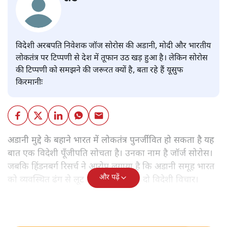
यूसुफ किरमानी
विदेशी अरबपति निवेशक जॉज सोरोस की अडानी, मोदी और भारतीय
लोकतंत्र पर टिप्पणी से देश में तूफान उठ खड़ हुआ है। लेकिन सोरोस
की टिप्पणी को समझने की जरूरत क्यों है, बता रहे हैं यूसुफ
किरमानीः
अडानी मुद्दे के बहाने भारत में लोकतंत्र पुनर्जीवित हो सकता है यह
बात एक विदेशी पूँजीपति सोचता है। उनका नाम है जॉर्ज सोरोस।
जबकि हिंडनबर्ग रिसर्च ने आरोप लगाया है कि अडानी समूह भारत
और पढ़ें
को व्यवस्थित ढंग से लूट रहा है। एक मुद्दा, दो विदेशी विचार।