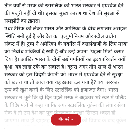
तीन वर्षों से मस्क की स्टारलिंक को भारत सरकार ने एयरवेज देने
की मंजूरी नहीं दी थी। इसका मुख्य कारण था देश की सुरक्षा से
समझौते का ख़तरा।
उधर टैरिफ को लेकर भारत और अमेरिका के बीच लगातार असहज
स्थिति बनी हुई है और देश का एल्युमीनियम और स्टील उद्योग
संकट में है। ट्रम्प ने अमेरिका के गवर्नेंस में दखलंदाजी के लिए मस्क
को निर्बाध शक्तियाँ दे रखी हैं और उन्हें अपना 'पहला मित्र' करार
दिया है। आख़िर भारत के दोनों उद्योगपतियों का ह्रदयपरिवर्तन क्यों
हुआ, यह लाख टके का सवाल है। दूसरा अगर तीन साल से भारत
सरकार को इस विदेशी कंपनी को भारत में एयरवेज देने से सुरक्षा
को ख़तरा था तो आज क्या वह ख़तरा टल गया है? क्या सरकार
ट्रम्प को खुश करने के लिए स्टारलिंक को इजाजत देगा? भारत
सरकार न भूले कि दो दिन पहले मस्क ने अहंकार भरे स्वर में पोलैंड
के विदेशमंत्री से कहा था कि अगर स्टारलिंक यूक्रेन की संचार सेवा
रोक दे तो उस देश का पूरा फ्रंटलाइन सुरक्षा सिस्टम ध्वस्त हो
और पढ़ें
जाएगा। साथ ही व्हाइटहाउस में ट्रम्प-जेलेंस्की विवाद के बाद यूक्रेन
की सभी इंटेलिजेंस शेयरिंग रोक दी गयी थी।