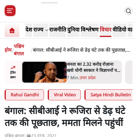
देश
राज्य
राजनीति
दुनिया
विश्लेषण
विचार
वीडियो
वक़्त
पश्चिम
होम
/
/
बंगाल: सीबीआई ने रूजिरा से डेढ़ घंटे तक की पूछताछ,
बंगाल
ममता मिलने पहुंचीं
 विपक्ष का
जनता का 2.32 करोड़ रोज़ाना
हे हैं
खर्चः योगी सरकार ने विज्ञापनों पर
ट्रेंडिंग
गार हैं'
उड़ाने में मोदी 3.0 को भी पीछे
7 Min
.
उत्तर प्रदेश
ख़बर
छोड़ा
Rahul Gandhi
Viral Video
Satya Hindi Bulletin
बंगाल: सीबीआई ने रूजिरा से डेढ़ घंटे
तक की पूछताछ, ममता मिलने पहुंचीं
पश्चिम बंगाल
|
23 FEB, 2021