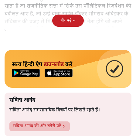
रहता है जो राजनीतिक सत्ता में सिर्फ उस पॉलिटिकल रिजर्वेशन की
बदौलत आए हैं, जो उन्हें बाबा साहेब डॉक्टर भीमराव आंबेडकर के
और पढ़ें
संविधान की वजह से मिला। ऐसे बहुत कम नेता होंगे जो अपने
समाज के मुद्दों को विधानसभाओं में और संसद में उठाते हैं।
सत्य हिन्दी ऐप
डाउनलोड
करें
सविता आनंद
सविता आनंद समसामयिक विषयों पर लिखते रहते हैं।
सविता आनंद
की और स्टोरी पढ़ें