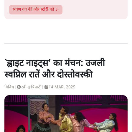
श्रवण गर्ग
की और स्टोरी पढ़ें
`ह्वाइट नाइट्स’ का मंचन: उजली
स्वप्निल रातें और दोस्तोवस्की
विविध
|
रवीन्द्र त्रिपाठी
|
14 MAR, 2025