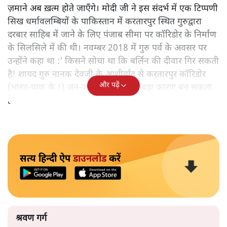
ज़माने अब ख़त्म होते जाएँगे। मोदी जी ने इस संदर्भ में एक टिप्पणी
सिख धर्मावलम्बियों के पाकिस्तान में करतारपुर स्थित गुरुद्वारा
दरबार साहिब में जाने के लिए पंजाब सीमा पर कॉरिडोर के निर्माण
के सिलसिले में की थी। नवम्बर 2018 में गुरु पर्व के अवसर पर
उन्होंने कहा था :’ किसने सोचा था कि बर्लिन की दीवार गिर सकती
है! शायद गुरु नानक देवजी के आशीर्वाद से करतारपुर कॉरिडोर
और पढ़ें
(भारत-पाक के !) जन-जन को जोड़ने का बड़ा कारण बन सकता
है!‘
सत्य हिन्दी ऐप
डाउनलोड
करें
श्रवण गर्ग