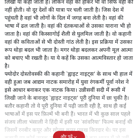
लिखी या कही जाती है। लेकिन वहां की होकर भी वो सिर्फ वहीं की
नहीं होती। वो दूर देशों की यात्रा पर चली जाती है। जिस देश में
पहुंचती है वहां भी लोगों के दिल में जगह बना लेती है। वहां की
भाषा में ढल जाती है। वहां की दंतकथाओं से उसका याराना भी हो
जाता है। वहां की किस्सागोई शैली से घुलमिल जाती है। वो कहानी
वहां की कविताओं से भी दोस्ती गांठ लेती है। इस प्रक्रिया में उसका
रूप थोड़ा बदल भी जाता है। मगर थोड़ा बदलकर अपनी मूल आत्मा
को बचाए भी रखती है। या ये कहें कि उसका आत्मविस्तार हो जाता
है।
फ्योदोर दोस्तोवस्की की कहानी `ह्वाइट नाइट्स’ के साथ भी हाल में
वही हुआ जब आद्यम नाटक समारोह में युवा रंगकर्मी पूर्वा नरेश ने
इसे आधार बनाकर एक नाटक किया। उन्नीसवीं सदी में रूसी में
लिखी जाने के बावजूद `ह्वाइट नाइट्स’ पूरी दुनिया में छा चुकी है।
बतौर कहानी तो ये पूरी दुनिया में पढ़ी जाती रही है, साथ ही कई
भाषाओं में इस पर फ़िल्में भी बनी हैं। भारत में भी कुछ साल पहले
संजय लीला भंसाली ने हिंदी में इसी पर `सांवरिया’ फिल्म बनाई थी
जिसमें रनबीर कपूर और सोनम कपूर प्रमुख किरदार थे। पर इस
और पढ़ें