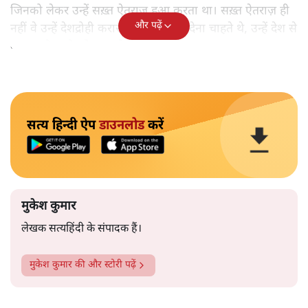
जिनको लेकर उन्हें सख़्त ऐतराज़ हुआ करता था। सख़्त ऐतराज़ ही
और पढ़ें
नहीं वे उन्हें देशद्रोही करार देकर जेल भेज देना चाहते थे, उन्हें देश से
बाहर चले जाने को कह रहे थे।
सत्य हिन्दी ऐप
डाउनलोड
करें
मुकेश कुमार
लेखक सत्यहिंदी के संपादक हैं।
मुकेश कुमार
की और स्टोरी पढ़ें