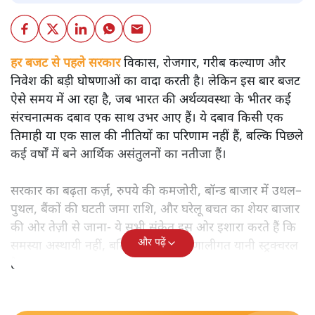
हर बजट से पहले सरकार
विकास, रोजगार, गरीब कल्याण और
निवेश की बड़ी घोषणाओं का वादा करती है। लेकिन इस बार बजट
ऐसे समय में आ रहा है, जब भारत की अर्थव्यवस्था के भीतर कई
संरचनात्मक दबाव एक साथ उभर आए हैं। ये दबाव किसी एक
तिमाही या एक साल की नीतियों का परिणाम नहीं हैं, बल्कि पिछले
कई वर्षों में बने आर्थिक असंतुलनों का नतीजा हैं।
सरकार का बढ़ता कर्ज़, रुपये की कमजोरी, बॉन्ड बाजार में उथल–
पुथल, बैंकों की घटती जमा राशि, और घरेलू बचत का शेयर बाजार
की ओर तेज़ी से जाना- ये सभी संकेत इस ओर इशारा करते हैं कि
और पढ़ें
समस्या अस्थायी नहीं, बल्कि गहरी और प्रणालीगत यानी स्ट्रक्चरल
है।