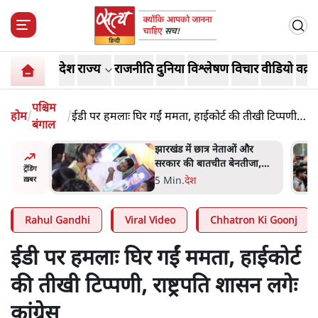
देश
राज्य
राजनीति
दुनिया
विश्लेषण
विचार
वीडियो
वक़्त
पश्चिम
होम
/
/
ईडी पर हमलाः घिर गईं ममता, हाईकोर्ट की तीखी टिप्पणी,
बंगाल
राष्ट्रपति शासन लगेः कांग्रेस
हा- ' अंडों
झारखंड में छात्र नेताओं और
ता सेनानी
सरकार की बातचीत बेनतीजा,
ट्रेंडिंग
आंदोलन जारी
5 Min
.
देश
ख़बर
Rahul Gandhi
Viral Video
Chhatron Ki Goonj
ईडी पर हमलाः घिर गईं ममता, हाईकोर्ट
की तीखी टिप्पणी, राष्ट्रपति शासन लगेः
कांग्रेस