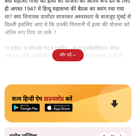
क्या महात्मा गांधी की हत्या की योजना को अंतिम रूप देने के लिए
ही अगस्त 1947 में हिन्दू महासभा की बैठक का स्वांग रचा गया
था? क्या विनायक दामोदर सावरकर अस्वस्थता के बावजूद मुंबई से
दिल्ली इसलिए आए थे कि उनकी निगरानी में हत्या की योजना को
अंतिम रूप दिया जा सके ?
'द मर्डरर, द मोनार्क एंड द फ़कीर : अ न्यू इनवेस्टीगेशन ऑफ़
और पढ़ें
महात्मा गांधी असेशिनेशन' नामक किताब से ये सवाल उठते हैं।
सत्य हिन्दी ऐप
डाउनलोड
करें