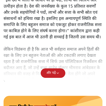
“इस देश में जाति के आधार पर ही पदों, लाभों का वितरण और
उत्पीड़न होता है। देश की जनसँख्या के कुल 15 प्रतिशत सवर्णों
और उनके सहयोगियों ने पदों, लाभों और सत्ता के सभी स्रोत एवं
संसाधनों को हथिया रखा है। इसलिए इस अन्यायपूर्ण स्थिति की
समाप्ति के लिए बहुजन समाज को एकजुट होकर राजनीतिक सत्ता
पर काबिज़ होने के लिए संघर्ष करना होगा।” कांशीराम द्वारा कही
गई इस बात में आज भी उतनी ही सच्चाई है जितनी उस समय थी।
लेकिन विडंबना ही है कि आज भी सर्वहारा समाज अपने हितों की
रक्षा के लिए उन बहुजन नेताओं की ओर टकटकी लगाए देखता
रहता है जो राजनीतिक सत्ता में सिर्फ उस पॉलिटिकल रिजर्वेशन की
बदौलत आए हैं, जो उन्हें बाबा साहेब डॉक्टर भीमराव आंबेडकर के
और पढ़ें
संविधान की वजह से मिला। ऐसे बहुत कम नेता होंगे जो अपने
समाज के मुद्दों को विधानसभाओं में और संसद में उठाते हैं।