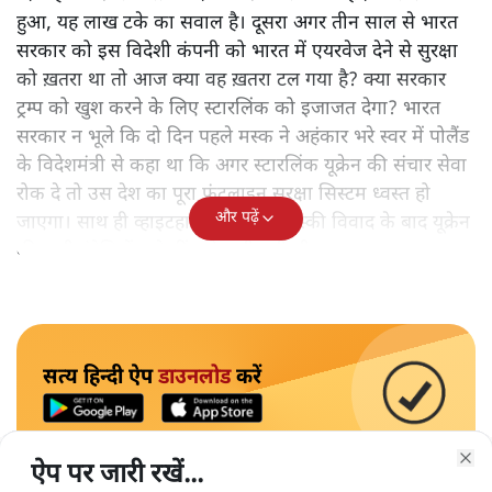
हुआ, यह लाख टके का सवाल है। दूसरा अगर तीन साल से भारत
सरकार को इस विदेशी कंपनी को भारत में एयरवेज देने से सुरक्षा
को ख़तरा था तो आज क्या वह ख़तरा टल गया है? क्या सरकार
ट्रम्प को खुश करने के लिए स्टारलिंक को इजाजत देगा? भारत
सरकार न भूले कि दो दिन पहले मस्क ने अहंकार भरे स्वर में पोलैंड
के विदेशमंत्री से कहा था कि अगर स्टारलिंक यूक्रेन की संचार सेवा
रोक दे तो उस देश का पूरा फ्रंटलाइन सुरक्षा सिस्टम ध्वस्त हो
और पढ़ें
जाएगा। साथ ही व्हाइटहाउस में ट्रम्प-जेलेंस्की विवाद के बाद यूक्रेन
की सभी इंटेलिजेंस शेयरिंग रोक दी गयी थी।
सत्य हिन्दी ऐप
डाउनलोड
करें
ऐप पर जारी रखें...
ऐप पर जारी रखें...
ऐप पर जारी रखें...
ऐप पर जारी रखें...
ऐप पर जारी रखें...
ऐप पर जारी रखें...
ऐप पर जारी रखें...
Clo
Clo
Clo
Clo
Clo
Clo
Clo