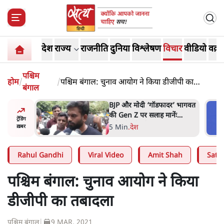
देश
राज्य
राजनीति
दुनिया
विश्लेषण
विचार
वीडियो
वक़्त
पश्चिम
होम
/
/
पश्चिम बंगाल: चुनाव आयोग ने किया डीजीपी का
बंगाल
तबादला
ं, पूरी दाल
BJP और मोदी ‘गॉडफादर’ भागवत
रबाद कर
की Gen Z पर सलाह मानेंः
ट्रेंडिंग
अभिजीत दिपके
5 Min
.
देश
ख़बर
Rahul Gandhi
Viral Video
Amit Shah
Satya
पश्चिम बंगाल: चुनाव आयोग ने किया
डीजीपी का तबादला
पश्चिम बंगाल
|
9 MAR, 2021