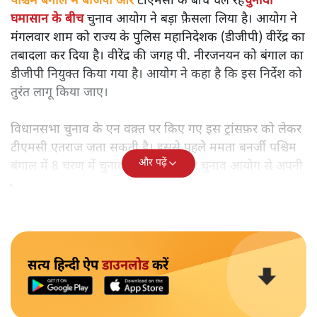
पश्चिम बंगाल में बीजेपी और
टीएमसी के बीच चल रहे
चुनावी
घमासान के बीच
चुनाव आयोग ने बड़ा फ़ैसला लिया है। आयोग ने
मंगलवार शाम को राज्य के पुलिस महानिदेशक (डीजीपी) वीरेंद्र का
तबादला कर दिया है। वीरेंद्र की जगह पी. नीरजनयन को बंगाल का
डीजीपी नियुक्त किया गया है। आयोग ने कहा है कि इस निर्देश को
तुरंत लागू किया जाए।
विधानसभा चुनाव के एन वक़्त पर किए गए इस ट्रांसफ़र को लेकर
टीएमसी एतराज जता सकती है। इससे पहले ममता बनर्जी पश्चिम
और पढ़ें
बंगाल में 8 चरण में चुनाव कराने को लेकर चुनाव आयोग से अपनी
नाराज़गी दर्ज करा चुकी हैं।
सत्य हिन्दी ऐप
डाउनलोड
करें