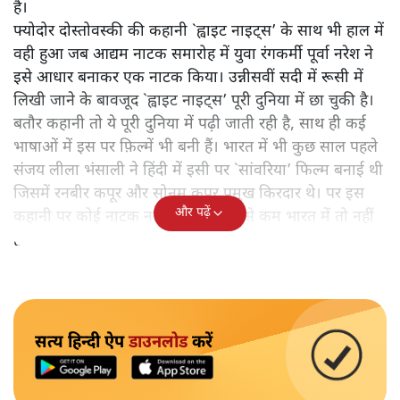
है।
फ्योदोर दोस्तोवस्की की कहानी `ह्वाइट नाइट्स’ के साथ भी हाल में
वही हुआ जब आद्यम नाटक समारोह में युवा रंगकर्मी पूर्वा नरेश ने
इसे आधार बनाकर एक नाटक किया। उन्नीसवीं सदी में रूसी में
लिखी जाने के बावजूद `ह्वाइट नाइट्स’ पूरी दुनिया में छा चुकी है।
बतौर कहानी तो ये पूरी दुनिया में पढ़ी जाती रही है, साथ ही कई
भाषाओं में इस पर फ़िल्में भी बनी हैं। भारत में भी कुछ साल पहले
संजय लीला भंसाली ने हिंदी में इसी पर `सांवरिया’ फिल्म बनाई थी
जिसमें रनबीर कपूर और सोनम कपूर प्रमुख किरदार थे। पर इस
और पढ़ें
कहानी पर कोई नाटक नहीं हुआ है। कम से कम भारत में तो नहीं
हुआ है।
सत्य हिन्दी ऐप
डाउनलोड
करें