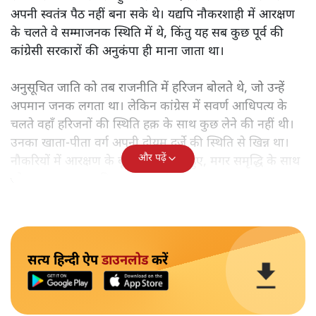
अपनी स्वतंत्र पैठ नहीं बना सके थे। यद्यपि नौकरशाही में आरक्षण
के चलते वे सम्माजनक स्थिति में थे, किंतु यह सब कुछ पूर्व की
कांग्रेसी सरकारों की अनुकंपा ही माना जाता था।
अनुसूचित जाति को तब राजनीति में हरिजन बोलते थे, जो उन्हें
अपमान जनक लगता था। लेकिन कांग्रेस में सवर्ण आधिपत्य के
चलते वहाँ हरिजनों की स्थिति हक़ के साथ कुछ लेने की नहीं थी।
उनका खाता-पीता वर्ग अपनी दोयम दर्जे की स्थिति से खिन्न था।
और पढ़ें
नौकरियों में आरक्षण के बूते वे समृद्ध तो हुए, मगर समृद्धि के साथ
जो आत्म-सम्मान चाहिए था, वह नहीं मिल रहा था।
सत्य हिन्दी ऐप
डाउनलोड
करें