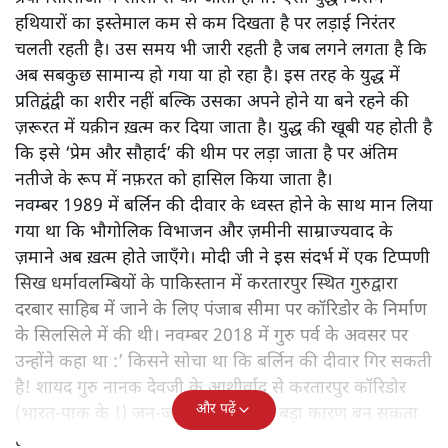
हथियारों का इस्तेमाल कम से कम दिखता है पर लड़ाई निरंतर
चलती रहती है। उस समय भी जारी रहती है जब लगने लगता है कि
अब सबकुछ सामान्य हो गया या हो रहा है। इस तरह के युद्ध में
प्रतिद्वंद्वी का शरीर नहीं बल्कि उसका अपने होने या बने रहने की
ज़रूरत में यक़ीन ख़त्म कर दिया जाता है। युद्ध की खूबी यह होती है
कि इसे ‘प्रेम और सौहार्द’ की थीम पर लड़ा जाता है पर अंतिम
नतीजे के रूप में नफ़रत को हासिल किया जाता है।
नवम्बर 1989 में बर्लिन की दीवार के ध्वस्त होने के साथ मान लिया
गया था कि भौगोलिक विभाजन और ज़मीनी साम्राज्यवाद के
ज़माने अब ख़त्म होते जाएँगे। मोदी जी ने इस संदर्भ में एक टिप्पणी
सिख धर्मावलम्बियों के पाकिस्तान में करतारपुर स्थित गुरुद्वारा
दरबार साहिब में जाने के लिए पंजाब सीमा पर कॉरिडोर के निर्माण
के सिलसिले में की थी। नवम्बर 2018 में गुरु पर्व के अवसर पर
उन्होंने कहा था :’ किसने सोचा था कि बर्लिन की दीवार गिर सकती
है! शायद गुरु नानक देवजी के आशीर्वाद से करतारपुर कॉरिडोर
और पढ़ें
(भारत-पाक के !) जन-जन को जोड़ने का बड़ा कारण बन सकता
है!‘