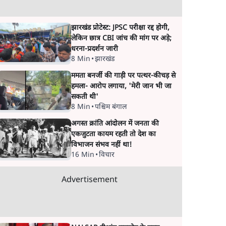
झारखंड प्रोटेस्ट: JPSC परीक्षा रद्द होगी,
लेकिन छात्र CBI जांच की मांग पर अड़े;
धरना-प्रदर्शन जारी
8 Min
•
झारखंड
ममता बनर्जी की गाड़ी पर पत्थर-कीचड़ से
हमला- आरोप लगाया, 'मेरी जान भी जा
सकती थी'
8 Min
•
पश्चिम बंगाल
अगस्त क्रांति आंदोलन में जनता की
एकजुटता कायम रहती तो देश का
विभाजन संभव नहीं था!
16 Min
•
विचार
Advertisement