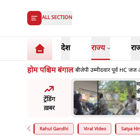
ALL SECTION
देश
राज्य
रा
होम
पश्चिम बंगाल
बीजेपी उम्मीदवार पूर्व HC जज 
/
/
 गांधी ने प्रयागराज में जेन ज़ी को
म
ा- 3D संदेश- दर्द, डेटा, दौलत
क
ट्रेंडिंग
ज
ख़बर
n
.
देश
8
Rahul Gandhi
Viral Video
Satya Hin