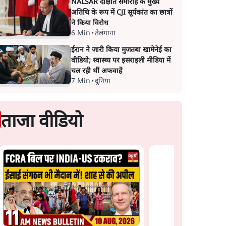
NALSAR दीक्षांत समारोह के मुख्य
अतिथि के रूप में CJI सूर्यकांत का छात्रों
ने किया विरोध
6 Min
•
तेलंगाना
ईरान ने जारी किया मुजतबा खामेनेई का
वीडियो; स्वास्थ्य पर इसराइली मीडिया में
चल रही थीं अफवाहें
7 Min
•
दुनिया
ताजा वीडियो
ंधन हुआ
उमर खालिद की किताब पर
झारखंड प्रोटेस्ट: JPSC प