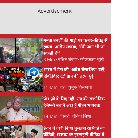
Advertisement
ममता बनर्जी की गाड़ी पर पत्थर-कीचड़ से
हमला- आरोप लगाया, 'मेरी जान भी जा
सकती थी'
8 Min
•
पश्चिम बंगाल
•
कोलकाता ब्यूरो
भारत में मेटा की 'अवैध सेंसरशिप' बढ़ी,
एक्टिविस्ट टेलीग्राम की तरफ मुड़े
11 Min
•
देश
•
यूसुफ किरमानी
जेन-ज़ी के लिए नहीं, संघ की राजनैतिक
हेजेमनी बचाने आए हैं मोहन भागवत!
14 Min
•
विमर्श
•
वंदिता मिश्रा
ईरान ने जारी किया मुजतबा खामेनेई का
वीडियो; स्वास्थ्य पर इसराइली मीडिया में