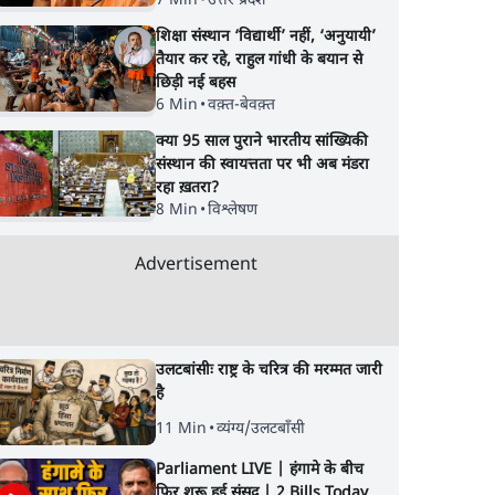
7 Min
•
उत्तर प्रदेश
शिक्षा संस्थान ‘विद्यार्थी’ नहीं, ‘अनुयायी’
तैयार कर रहे, राहुल गांधी के बयान से
छिड़ी नई बहस
6 Min
•
वक़्त-बेवक़्त
क्या 95 साल पुराने भारतीय सांख्यिकी
संस्थान की स्वायत्तता पर भी अब मंडरा
रहा ख़तरा?
8 Min
•
विश्लेषण
Advertisement
उलटबांसीः राष्ट्र के चरित्र की मरम्मत जारी
है
11 Min
•
व्यंग्य/उलटबाँसी
Parliament LIVE | हंगामे के बीच
फिर शुरू हुई संसद | 2 Bills Today