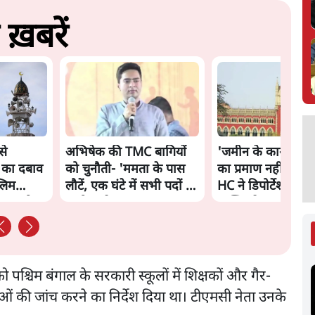
ख़बरें
से
अभिषेक की TMC बागियों
'जमीन के कागज ना
 का दबाव
को चुनौती- 'ममता के पास
का प्रमाण नहीं'- कल
्लिम
लौटें, एक घंटे में सभी पदों से
HC ने डिपोर्टेशन झेल 
शाह को
इस्तीफा दे दूंगा'
व्यक्ति से कहा
 को पश्चिम बंगाल के सरकारी स्कूलों में शिक्षकों और गैर-
ओं की जांच करने का निर्देश दिया था। टीएमसी नेता उनके