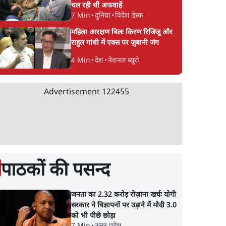
चल रही थीं अफवाहें
7 Min
•
दुनिया
•
विदेश डेस्क
महिला आरक्षण बिलः किरण रिजिजू और
राहुल गांधी में एक्स पर ज़ुबानी जंग
4 Min
•
देश
•
नेशनल ब्यूरो
Advertisement
122455
गरिकता
मदन मित्रा ममता को छोड़
ममता का बीजेपी को वी
कत्ता
बागी गुट से जुड़े, एक दिन
संदेश- 'मुझे चुप कराना 
रहे
पहले ईडी ने दिया था परिवार
तुम लोगों को मुझे मारना
को समन
होगा'
पाठकों की पसन्द
जनता का 2.32 करोड़ रोज़ाना खर्चः योगी
सरकार ने विज्ञापनों पर उड़ाने में मोदी 3.0
को भी पीछे छोड़ा