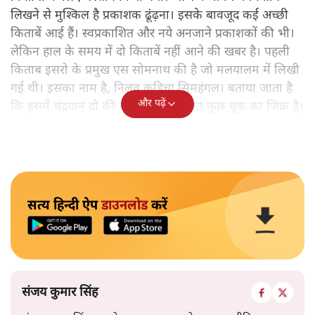
लिखने से मुश्किल है प्रकाशक ढूंढ़ना। इसके बावजूद कई अच्छी
किताबें आई हैं। स्वप्रकाशित और नये अनजाने प्रकाशकों की भी।
लेकिन हाल के समय में दो किताबें नहीं आने की खबर है। पहली
किताब इसरो के प्रमुख एस सोमनाथ की है जो मलयालम में लिखी
गई थी। इसका नाम है, निलवु कुडिचा सिमहंगल। बताया जाता है
और पढ़ें
कि इसमें चंद्रयान दो की नाकामी से संबंधित कुछ चूक का जिक्र है।
सत्य हिन्दी ऐप
डाउनलोड
करें
संजय कुमार सिंह