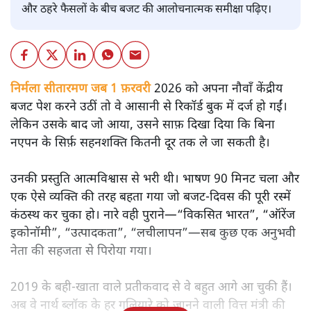
और ठहरे फैसलों के बीच बजट की आलोचनात्मक समीक्षा पढ़िए।
निर्मला सीतारमण जब 1 फ़रवरी
2026 को अपना नौवाँ केंद्रीय
बजट पेश करने उठीं तो वे आसानी से रिकॉर्ड बुक में दर्ज हो गईं।
लेकिन उसके बाद जो आया, उसने साफ़ दिखा दिया कि बिना
नएपन के सिर्फ़ सहनशक्ति कितनी दूर तक ले जा सकती है।
उनकी प्रस्तुति आत्मविश्वास से भरी थी। भाषण 90 मिनट चला और
एक ऐसे व्यक्ति की तरह बहता गया जो बजट‑दिवस की पूरी रस्में
कंठस्थ कर चुका हो। नारे वही पुराने—“विकसित भारत”, “ऑरेंज
इकोनॉमी”, “उत्पादकता”, “लचीलापन”—सब कुछ एक अनुभवी
नेता की सहजता से पिरोया गया।
2019 के बही‑खाता वाले प्रतीकवाद से वे बहुत आगे आ चुकी हैं।
अब वे नार्थ ब्लॉक के हर गलियारे को जानने वाली वित्त मंत्री की