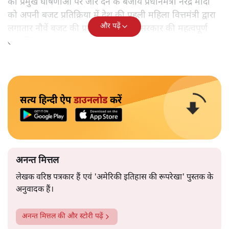
की प्रमुख घोषणाओं पर जोर देने के बजाय प्रधानमंत्री नरेंद्र मोदी
को अपनी बजट प्रतिक्रिया में देश की पहली महिला वित्तमंत्री द्वारा
और पढ़ें
लगातार नौवें बजट की प्रस्तुति को अपनी सरकार की महत्वपूर्ण
उपलब्धि बताने पर मजबूर होना पड़ा।
सत्य हिन्दी ऐप
डाउनलोड
करें
अनन्त मित्तल
लेखक वरिष्ठ पत्रकार हैं एवं 'अमेरिकी इतिहास की रूपरेखा' पुस्तक के
अनुवादक हैं।
अनन्त मित्तल
की और स्टोरी पढ़ें