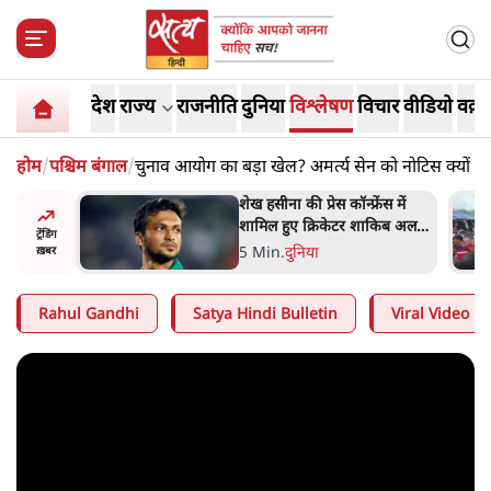
देश
राज्य
राजनीति
दुनिया
विश्लेषण
विचार
वीडियो
वक़्त
होम
/
पश्चिम बंगाल
/
चुनाव आयोग का बड़ा खेल? अमर्त्य सेन को नोटिस क्यों
अबान अहमद
शेख हसीना की प्रेस कॉन्फ्रेंस में
ेल में बंद
शामिल हुए क्रिकेटर शाकिब अल
ट्रेंडिंग
हसन के घर पर पेट्रोल बम से हमला
5 Min
.
दुनिया
ख़बर
Rahul Gandhi
Satya Hindi Bulletin
Viral Video