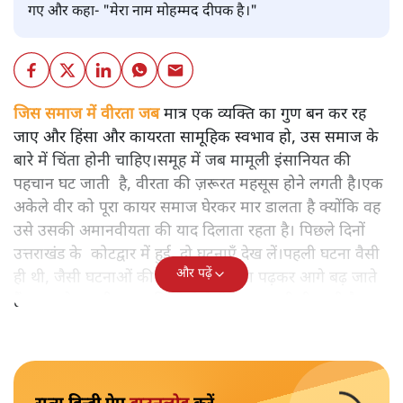
गए और कहा- "मेरा नाम मोहम्मद दीपक है।"
जिस समाज में वीरता जब
मात्र एक व्यक्ति का गुण बन कर रह
जाए और हिंसा और कायरता सामूहिक स्वभाव हो, उस समाज के
बारे में चिंता होनी चाहिए।समूह में जब मामूली इंसानियत की
पहचान घट जाती है, वीरता की ज़रूरत महसूस होने लगती है।एक
अकेले वीर को पूरा कायर समाज घेरकर मार डालता है क्योंकि वह
उसे उसकी अमानवीयता की याद दिलाता रहता है। पिछले दिनों
उत्तराखंड के कोटद्वार में हुई दो घटनाएँ देख लें।पहली घटना वैसी
और पढ़ें
ही थी, जैसी घटनाओं की खबर हम रोज़ाना पढ़कर आगे बढ़ जाते
हैं।भारत के तक़रीबन हर हिस्से से ऐसी खबर आती ही रहती है।