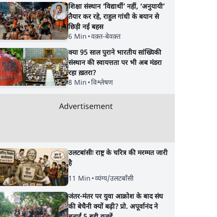
शिक्षा संस्थान ‘विद्यार्थी’ नहीं, ‘अनुयायी’
तैयार कर रहे, राहुल गांधी के बयान से
छिड़ी नई बहस
6 Min
•
वक़्त-बेवक़्त
क्या 95 साल पुराने भारतीय सांख्यिकी
संस्थान की स्वायत्तता पर भी अब मंडरा
रहा ख़तरा?
8 Min
•
विश्लेषण
Advertisement
उलटबांसीः राष्ट्र के चरित्र की मरम्मत जारी
है
11 Min
•
व्यंग्य/उलटबाँसी
जंतर-मंतर पर युवा आक्रोश के बाद संघ
की बेचैनी क्यों बढ़ी? प्रो. अपूर्वानंद ने