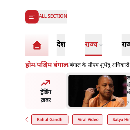
ALL SECTION
देश
राज्य
रा
होम
पश्चिम बंगाल
बंगाल के सीएम शुभेंदु अधिकारी इ
/
/
 संसद में आने पर
जनता का 2
कार': राज्यसभा
योगी सरकार
ट्रेंडिंग
द्र से कहा
मोदी 3.0 
ख़बर
7 Min
.
उत्तर
Rahul Gandhi
Viral Video
Satya Hin