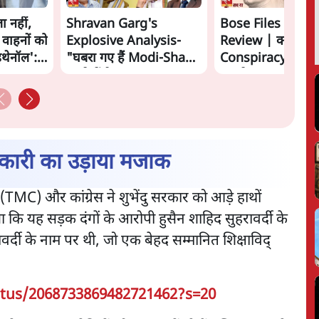
ा नहीं,
Shravan Garg's
Bose Files Film
 वाहनों को
Explosive Analysis-
Review | क्या
इथेनॉल':
"घबरा गए हैं Modi-Shah,
Conspiracy का स
ख़तरे में है Sangh!" | The
सामने?
Daily Show
धिकारी का उड़ाया मजाक
ेस (TMC) और कांग्रेस ने शुभेंदु सरकार को आड़े हाथों
या कि यह सड़क दंगों के आरोपी हुसैन शाहिद सुहरावर्दी के
र्दी के नाम पर थी, जो एक बेहद सम्मानित शिक्षाविद्
atus/2068733869482721462?s=20