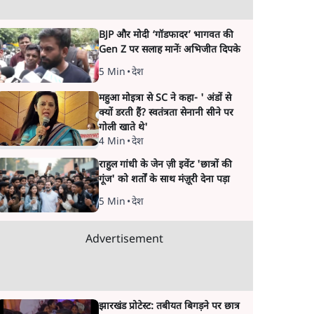
BJP और मोदी ‘गॉडफादर’ भागवत की
Gen Z पर सलाह मानेंः अभिजीत दिपके
5 Min
•
देश
महुआ मोइत्रा से SC ने कहा- ' अंडों से
क्यों डरती हैं? स्वतंत्रता सेनानी सीने पर
गोली खाते थे'
4 Min
•
देश
राहुल गांधी के जेन ज़ी इवेंट 'छात्रों की
गूंज' को शर्तों के साथ मंज़ूरी देना पड़ा
5 Min
•
देश
Advertisement
झारखंड प्रोटेस्ट: तबीयत बिगड़ने पर छात्र