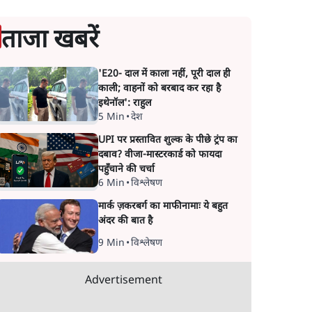
ताजा खबरें
'E20- दाल में काला नहीं, पूरी दाल ही
काली; वाहनों को बरबाद कर रहा है
इथेनॉल': राहुल
5 Min
•
देश
UPI पर प्रस्तावित शुल्क के पीछे ट्रंप का
दबाव? वीजा-मास्टरकार्ड को फायदा
पहुँचाने की चर्चा
6 Min
•
विश्लेषण
मार्क ज़करबर्ग का माफीनामाः ये बहुत
अंदर की बात है
9 Min
•
विश्लेषण
Advertisement