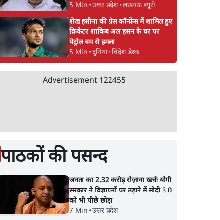
5 Min
•
उत्तर प्रदेश
•
लखनऊ ब्यूरो
शेख हसीना की प्रेस कॉन्फ्रेंस में शामिल हुए
क्रिकेटर शाकिब अल हसन के घर पर
पेट्रोल बम से हमला
5 Min
•
दुनिया
•
विदेश डेस्क
Advertisement
122455
पाठकों की पसन्द
जनता का 2.32 करोड़ रोज़ाना खर्चः योगी
सरकार ने विज्ञापनों पर उड़ाने में मोदी 3.0
को भी पीछे छोड़ा
7 Min
•
उत्तर प्रदेश