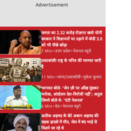
Advertisement
च आया
जनता का 2.32 करोड़ रोज़ाना खर्चः योगी
सरकार ने विज्ञापनों पर उड़ाने में मोदी 3.0
को भी पीछे छोड़ा
7 Min
•
उत्तर प्रदेश
•
नेशनल ब्यूरो
उलटबांसीः राष्ट्र के चरित्र की मरम्मत जारी
है
11 Min
•
व्यंग्य/उलटबाँसी
•
मुकेश कुमार
भागवत बोले- 'जेन ज़ी पर आँख मूंदकर
भरोसा, आंदोलन देश-विरोधी नहीं'; अतुल
लिमये बोले थे- 'एंटी नेशनल'
6 Min
•
देश
•
नेशनल ब्यूरो
अतीक अहमद के बेटे अबान अहमद की
सड़क हादसे में मौत, जेल में बंद भाई से
मिलने जा रहे थे