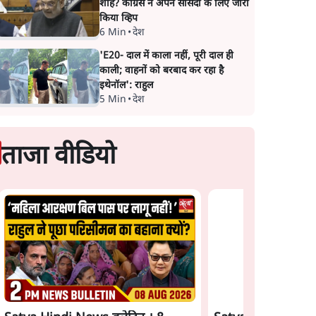
शाह? कांग्रेस ने अपने सांसदों के लिए जारी
किया व्हिप
6 Min
•
देश
'E20- दाल में काला नहीं, पूरी दाल ही
काली; वाहनों को बरबाद कर रहा है
इथेनॉल': राहुल
5 Min
•
देश
ताजा वीडियो