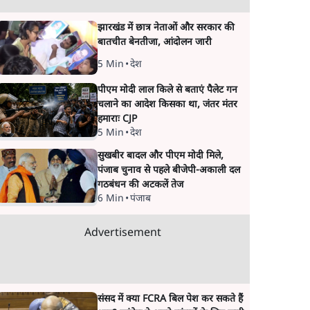
झारखंड में छात्र नेताओं और सरकार की
बातचीत बेनतीजा, आंदोलन जारी
5 Min
•
देश
पीएम मोदी लाल किले से बताएं पैलेट गन
चलाने का आदेश किसका था, जंतर मंतर
हमाराः CJP
5 Min
•
देश
सुखबीर बादल और पीएम मोदी मिले,
पंजाब चुनाव से पहले बीजेपी-अकाली दल
गठबंधन की अटकलें तेज
6 Min
•
पंजाब
Advertisement
संसद में क्या FCRA बिल पेश कर सकते हैं