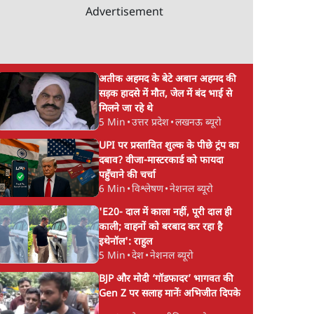
Advertisement
अतीक अहमद के बेटे अबान अहमद की
सड़क हादसे में मौत, जेल में बंद भाई से
मिलने जा रहे थे
5 Min
•
उत्तर प्रदेश
•
लखनऊ ब्यूरो
UPI पर प्रस्तावित शुल्क के पीछे ट्रंप का
दबाव? वीजा-मास्टरकार्ड को फायदा
पहुँचाने की चर्चा
6 Min
•
विश्लेषण
•
नेशनल ब्यूरो
'E20- दाल में काला नहीं, पूरी दाल ही
काली; वाहनों को बरबाद कर रहा है
इथेनॉल': राहुल
5 Min
•
देश
•
नेशनल ब्यूरो
BJP और मोदी ‘गॉडफादर’ भागवत की
Gen Z पर सलाह मानेंः अभिजीत दिपके