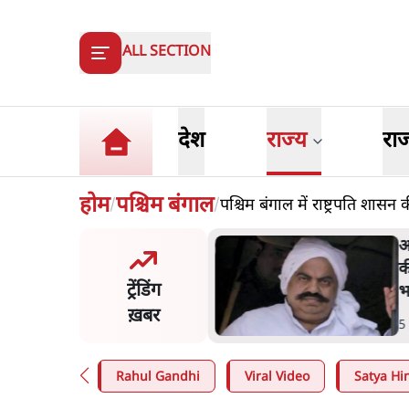
ALL SECTION
देश
राज्य
रा
होम
पश्चिम बंगाल
पश्चिम बंगाल में राष्ट्रपति शासन 
/
/
त बोले- 'जेन ज़ी पर आँख
अ
कर भरोसा, आंदोलन देश-विरोधी
क
ट्रेंडिंग
; अतुल लिमये बोले थे- 'एंटी
भ
ल'
ख़बर
n
.
देश
5
Rahul Gandhi
Viral Video
Satya Hin