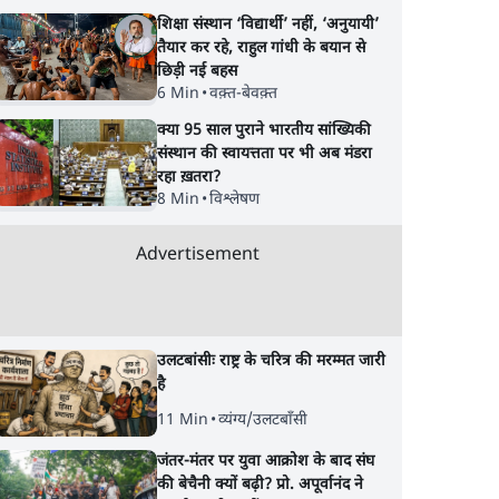
शिक्षा संस्थान ‘विद्यार्थी’ नहीं, ‘अनुयायी’
तैयार कर रहे, राहुल गांधी के बयान से
छिड़ी नई बहस
6 Min
•
वक़्त-बेवक़्त
क्या 95 साल पुराने भारतीय सांख्यिकी
संस्थान की स्वायत्तता पर भी अब मंडरा
रहा ख़तरा?
8 Min
•
विश्लेषण
Advertisement
उलटबांसीः राष्ट्र के चरित्र की मरम्मत जारी
है
11 Min
•
व्यंग्य/उलटबाँसी
जंतर-मंतर पर युवा आक्रोश के बाद संघ
की बेचैनी क्यों बढ़ी? प्रो. अपूर्वानंद ने