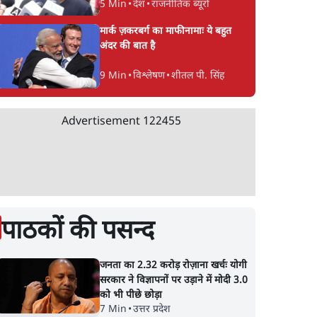
5 Min
•
देश
•
राजनीतिक ब्यूरो
मार्क ज़करबर्ग का माफीनामाः ये बहुत
अंदर की बात है
9 Min
•
विश्लेषण
•
शीतल पी. सिंह
Advertisement
122455
पाठकों की पसन्द
जनता का 2.32 करोड़ रोज़ाना खर्चः योगी
सरकार ने विज्ञापनों पर उड़ाने में मोदी 3.0
को भी पीछे छोड़ा
7 Min
•
उत्तर प्रदेश