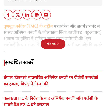
तृणमूल कांग्रेस (TMC) के राष्ट्रीय
महासचिव और डायमंड हार्बर से
सांसद अभिषेक बनर्जी के कोलकाता स्थित कालीघाट (पटुआपारा)
आवास पर पुलिस ने शनिवार सुबह-सुबह छापेमारी की। इस
और पढ़ें
कार्रवाई के बाद राज्य में एक बार फिर सत्ताधारी दल और विपक्ष के
बीच राजनीतिक टकराव चरम पर पहुंच गया है।
सम्बंधित खबरें
बंगालः टीएमसी महासचिव अभिषेक बनर्जी पर बीजेपी समर्थकों
का हमला, विपक्ष ने निन्दा की
कलकत्ता HC के निर्देश के बाद अभिषेक बनर्जी जाँच एजेंसी के
सामने पेश हुए, 4 घंटे पूछताछ