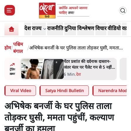
देश
राज्य
राजनीति
दुनिया
विश्लेषण
विचार
वीडियो
वक़्त
पश्चिम
होम
/
/
अभिषेक बनर्जी के घर पुलिस ताला तोड़कर घुसी, ममता
बंगाल
पहुंचीं, कल्याण बनर्जी का हमला
दास्तान-
क्या 95 साल पुराने भारतीय
े 5 नहीं,
सांख्यिकी संस्थान की स्वायत्तता पर
ट्रेंडिंग
भी अब मंडरा रहा ख़तरा?
8 Min
.
विश्लेषण
ख़बर
Viral Video
Satya Hindi Bulletin
Narendra Modi
अभिषेक बनर्जी के घर पुलिस ताला
तोड़कर घुसी, ममता पहुंचीं, कल्याण
बनर्जी का हमला