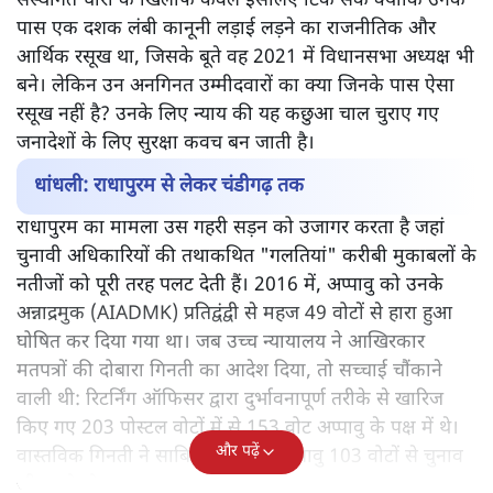
संस्थागत चोरी के खिलाफ केवल इसलिए टिक सके क्योंकि उनके
पास एक दशक लंबी कानूनी लड़ाई लड़ने का राजनीतिक और
आर्थिक रसूख था, जिसके बूते वह 2021 में विधानसभा अध्यक्ष भी
बने। लेकिन उन अनगिनत उम्मीदवारों का क्या जिनके पास ऐसा
रसूख नहीं है? उनके लिए न्याय की यह कछुआ चाल चुराए गए
जनादेशों के लिए सुरक्षा कवच बन जाती है।
धांधली: राधापुरम से लेकर चंडीगढ़ तक
राधापुरम का मामला उस गहरी सड़न को उजागर करता है जहां
चुनावी अधिकारियों की तथाकथित "गलतियां" करीबी मुकाबलों के
नतीजों को पूरी तरह पलट देती हैं। 2016 में, अप्पावु को उनके
अन्नाद्रमुक (AIADMK) प्रतिद्वंद्वी से महज 49 वोटों से हारा हुआ
घोषित कर दिया गया था। जब उच्च न्यायालय ने आखिरकार
मतपत्रों की दोबारा गिनती का आदेश दिया, तो सच्चाई चौंकाने
वाली थी: रिटर्निंग ऑफिसर द्वारा दुर्भावनापूर्ण तरीके से खारिज
किए गए 203 पोस्टल वोटों में से 153 वोट अप्पावु के पक्ष में थे।
और पढ़ें
वास्तविक गिनती ने साबित किया कि अप्पावु 103 वोटों से चुनाव
जीत चुके थे।