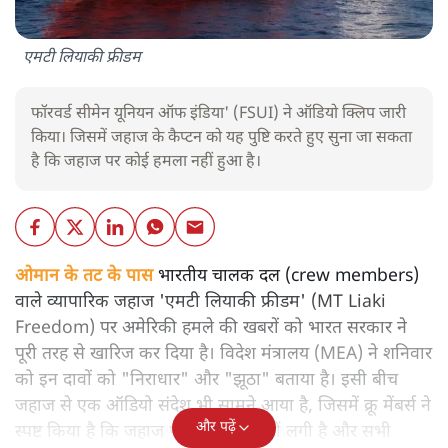
एमटी लियाकी फ्रीडम
फॉरवर्ड सीमेन यूनियन ऑफ इंडिया' (FSUI) ने ऑडियो क्लिप जारी
किया। जिसमें जहाज के कैप्टन को यह पुष्टि करते हुए सुना जा सकता
है कि जहाज पर कोई हमला नहीं हुआ है।
ओमान के तट के पास
भारतीय चालक दल (crew members)
वाले व्यापारिक जहाज 'एमटी लियाकी फ्रीडम' (MT Liaki
Freedom) पर अमेरिकी हमले की खबरों को भारत सरकार ने
पूरी तरह से खारिज कर दिया है। विदेश मंत्रालय (MEA) ने शनिवार
को इन दावों को "निराधार" और "झूठा" बताया है। इसी बीच
जहाज से एक ऑडियो संदेश भी सामने आया है, जिसमें क्रू मेंबर्स ने
और पढ़ें
स्पष्ट किया है कि जहाज पर कोई आग नहीं लगी है और सभी