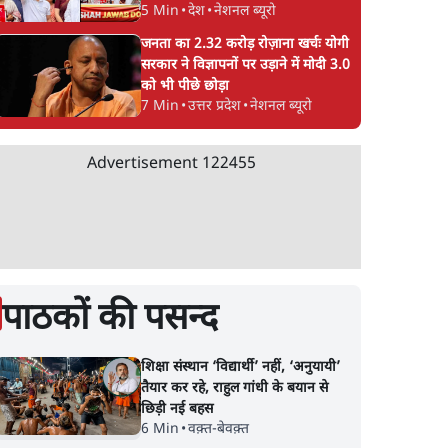
5 Min
•
देश
•
नेशनल ब्यूरो
जनता का 2.32 करोड़ रोज़ाना खर्चः योगी
सरकार ने विज्ञापनों पर उड़ाने में मोदी 3.0
को भी पीछे छोड़ा
7 Min
•
उत्तर प्रदेश
•
नेशनल ब्यूरो
Advertisement
122455
पाठकों की पसन्द
शिक्षा संस्थान ‘विद्यार्थी’ नहीं, ‘अनुयायी’
तैयार कर रहे, राहुल गांधी के बयान से
छिड़ी नई बहस
6 Min
•
वक़्त-बेवक़्त