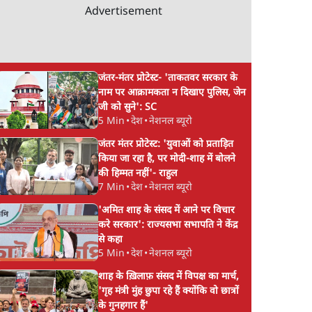
Advertisement
जंतर-मंतर प्रोटेस्ट- 'ताकतवर सरकार के
नाम पर आक्रामकता न दिखाए पुलिस, जेन
जी को सुने': SC
5 Min
•
देश
•
नेशनल ब्यूरो
जंतर मंतर प्रोटेस्ट: 'युवाओं को प्रताड़ित
किया जा रहा है, पर मोदी-शाह में बोलने
की हिम्मत नहीं'- राहुल
7 Min
•
देश
•
नेशनल ब्यूरो
'अमित शाह के संसद में आने पर विचार
करे सरकार': राज्यसभा सभापति ने केंद्र
से कहा
5 Min
•
देश
•
नेशनल ब्यूरो
शाह के ख़िलाफ़ संसद में विपक्ष का मार्च,
'गृह मंत्री मुंह छुपा रहे हैं क्योंकि वो छात्रों
के गुनहगार हैं'