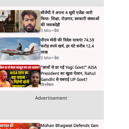
सीजेपी ने अपना 4 सूत्री एजेंडा जारी
किया- शिक्षा, रोज़गार, सरकारी संस्थाओं
की जवाबदेही
3 Min
•
देश
पीएम मोदी की विदेश यात्राएंः 74.59
करोड़ रुपये खर्च, हर घंटे करीब 12.4
लाख
3 Min
•
देश
"छात्रों से डर गई Yogi Govt!" AISA
President का खुला ऐलान, Rahul
Gandhi से घबराई UP Govt?
विश्लेषण
Advertisement
Mohan Bhagwat Defends Gen