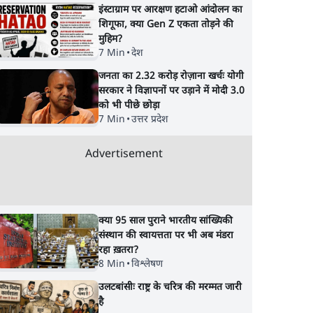
इंस्टाग्राम पर आरक्षण हटाओ आंदोलन का
शिगूफा, क्या Gen Z एकता तोड़ने की
मुहिम?
7 Min
•
देश
जनता का 2.32 करोड़ रोज़ाना खर्चः योगी
सरकार ने विज्ञापनों पर उड़ाने में मोदी 3.0
को भी पीछे छोड़ा
7 Min
•
उत्तर प्रदेश
Advertisement
क्या 95 साल पुराने भारतीय सांख्यिकी
संस्थान की स्वायत्तता पर भी अब मंडरा
रहा ख़तरा?
8 Min
•
विश्लेषण
उलटबांसीः राष्ट्र के चरित्र की मरम्मत जारी
है