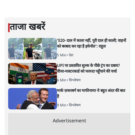
कुमार तथागत
कुमार तथागत
की और स्टोरी पढ़ें
जगदीप: क्या आप मानेंगे जगदीप ने
नंदा के सामने हीरो का रोल किया था!
पाठकों के विचार
|
अभिषेक गुप्ता
|
9 JUL, 2020