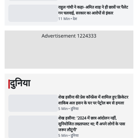
विज्ञापनों पर उड़ाने में मोदी 3.0 को भी पीछे छोड़ा
7 Min
•
उत्तर प्रदेश
•
नेशनल ब्यूरो
उलटबांसीः राष्ट्र के चरित्र की मरम्मत जारी है
11 Min
•
व्यंग्य/उलटबाँसी
•
मुकेश कुमार
भागवत बोले- 'जेन ज़ी पर आँख मूंदकर भरोसा,
आंदोलन देश-विरोधी नहीं'; अतुल लिमये बोले थे-
'एंटी नेशनल'
6 Min
•
देश
•
नेशनल ब्यूरो
अतीक अहमद के बेटे अबान अहमद की सड़क हादसे
में मौत, जेल में बंद भाई से मिलने जा रहे थे
5 Min
•
उत्तर प्रदेश
•
लखनऊ ब्यूरो
शेख हसीना की प्रेस कॉन्फ्रेंस में शामिल हुए क्रिकेटर
शाकिब अल हसन के घर पर पेट्रोल बम से हमला
5 Min
•
दुनिया
•
विदेश डेस्क