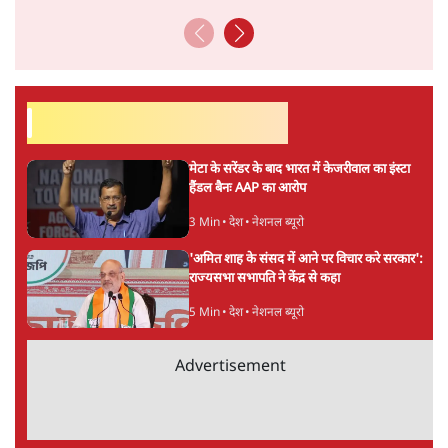
ताजा खबरें
'E20- दाल में काला नहीं, पूरी दाल ही काली; वाहनों
को बरबाद कर रहा है इथेनॉल': राहुल
5 Min
•
देश
UPI पर प्रस्तावित शुल्क के पीछे ट्रंप का दबाव?
वीजा-मास्टरकार्ड को फायदा पहुँचाने की चर्चा
6 Min
•
विश्लेषण
मार्क ज़करबर्ग का माफीनामाः ये बहुत अंदर की बात
है
9 Min
•
विश्लेषण
Advertisement