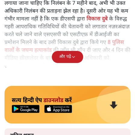
लगाया जाना चाहिए कि निलंबन के 7 महीने बाद, अभी भी उक्त
अधिकारी निलंबन की प्रताड़ना झेल रहा है। दूसरी ओर यह भी कम
गंभीर मामला नहीं है कि एक डीएसपी द्वारा
विकास दुबे
के विरुद्ध
गहरी आपराधिक गतिविधियों की चेतावनी को लगातार नज़रअंदाज़
करते चले जाने वाले एसएसपी को एसटीएफ़ में डीआईजी का
प्रमोशन मिलने के बाद उसी विकास दुबे द्वारा किये गए
8 पुलिस
वालों के जघन्य हत्याकांड
की जाँच भी सौंप दी जाए और 4 दिन की
और पढ़ें
मीडिया छीछालेदर के बाद बमुश्किल उक्त अधिकारी को
स्थानांतरित करना पड़े।
सत्य हिन्दी ऐप
डाउनलोड
करें