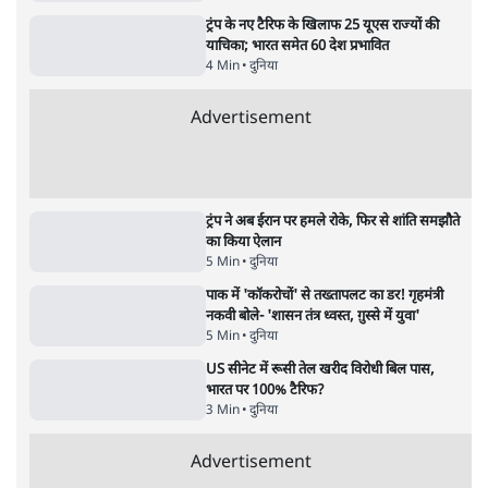
Advertisement
122455
पाठकों की पसन्द
जनता का 2.32 करोड़ रोज़ाना खर्चः योगी सरकार ने
विज्ञापनों पर उड़ाने में मोदी 3.0 को भी पीछे छोड़ा
7 Min
•
उत्तर प्रदेश
शिक्षा संस्थान ‘विद्यार्थी’ नहीं, ‘अनुयायी’ तैयार कर
रहे, राहुल गांधी के बयान से छिड़ी नई बहस
6 Min
•
वक़्त-बेवक़्त
क्या 95 साल पुराने भारतीय सांख्यिकी संस्थान की
स्वायत्तता पर भी अब मंडरा रहा ख़तरा?
8 Min
•
विश्लेषण
Advertisement