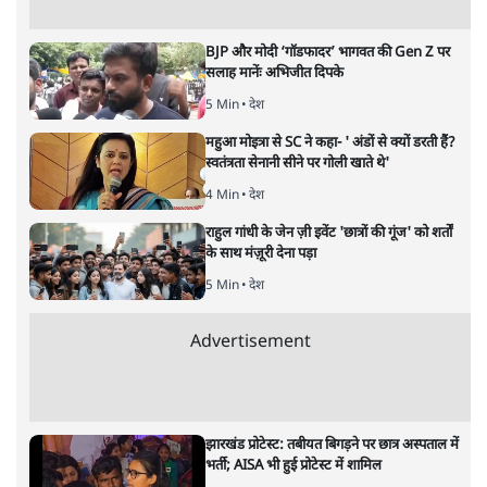
अभिषेक गुप्ता
हिंदी सिनेमा के दिग्गज अभिनेताओं में शुमार जगदीप का बुधवार को
मुंबई में निधन हो गया है।
1975 में आयी फ़िल्म ‘शोले’ की सफलता ने कई चरित्र
अभिनेताओं को ख़ूब शोहरत दी। मौसी के किरदार में लीला मिश्रा
हों, रहीम चाचा के किरदार में ए. के. हंगल या सूरमा भोपाली के
किरदार में जगदीप। हालाँकि ये सभी मंझे हुए कलाकार थे और
बहुत पहले से ही हिन्दी फ़िल्मों में सक्रिय थे। जगदीप सूरमा भोपाली
के किरदार से हिंदुस्तान के घर-घर में लोकप्रिय हो गए लेकिन सिने
प्रेमियों का दिल वह 22 साल पहले आई फ़िल्म ‘दो बीघा ज़मीन’ में
लालू उस्ताद के किरदार से ही जीत चुके थे। जिन लोगों ने ‘दो बीघा
ज़मीन’ देखी है, वे इस बात से सहमत होंगे कि फ़िल्म में बलराज