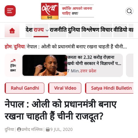
देश
राज्य
राजनीति
दुनिया
विश्लेषण
विचार
वीडियो
वक़्त
होम
/
दुनिया
/
नेपाल : ओली को प्रधानमंत्री बनाए रखना चाहती हैं चीनी
राजदूत?
ोज़ाना
उलटबांसीः राष्ट्र के चरित्र की मरम्मत
्ञापनों पर
जारी है
ट्रेंडिंग
भी पीछे
11 Min
.
व्यंग्य/उलटबाँसी
ख़बर
Rahul Gandhi
Viral Video
Satya Hindi Bulletin
नेपाल : ओली को प्रधानमंत्री बनाए
रखना चाहती हैं चीनी राजदूत?
दुनिया
|
प्रमोद मल्लिक
|
9 JUL, 2020