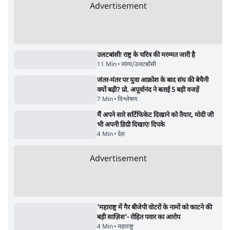
सर्वाधिक पढ़ी गयी खबरें
मेटा के सरेंडर के बाद भारत में केजरीवाल का इंस्टा
हैंडल बैनः AAP का आरोप
3 Min
•
देश
•
नेशनल ब्यूरो
'अमित शाह के संसद में आने पर विचार करे सरकार':
राज्यसभा सभापति ने केंद्र से कहा
5 Min
•
देश
•
नेशनल ब्यूरो
Advertisement
जनता का 2.32 करोड़ रोज़ाना खर्चः योगी सरकार ने