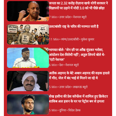
BJP और मोदी ‘गॉडफादर’ भागवत की Gen Z पर
सलाह मानेंः अभिजीत दिपके
5 Min
•
देश
महुआ मोइत्रा से SC ने कहा- ' अंडों से क्यों डरती हैं?
स्वतंत्रता सेनानी सीने पर गोली खाते थे'
4 Min
•
देश
राहुल गांधी के जेन ज़ी इवेंट 'छात्रों की गूंज' को शर्तों
के साथ मंज़ूरी देना पड़ा
5 Min
•
देश
Advertisement
झारखंड प्रोटेस्ट: तबीयत बिगड़ने पर छात्र अस्पताल में
भर्ती; AISA भी हुई प्रोटेस्ट में शामिल
6 Min
•
झारखंड