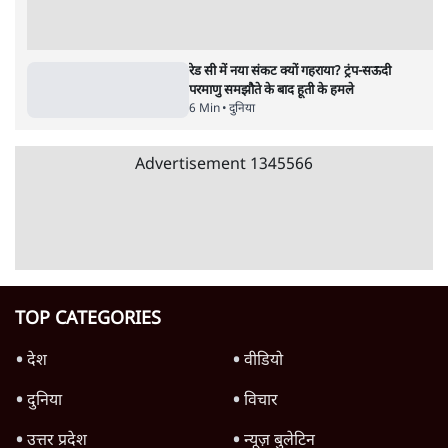
उलटबांसीः राष्ट्र के चरित्र की मरम्मत जारी है
11 Min
•
व्यंग्य/उलटबाँसी
जंतर-मंतर पर युवा आक्रोश के बाद संघ की बेचैनी
क्यों बढ़ी? प्रो. अपूर्वानंद ने बताईं 5 बड़ी वजहें
7 Min
•
विश्लेषण
मैं अपने सारे सर्टिफिकेट दिखाने को तैयार, मोदी जी
भी अपनी डिग्री दिखाएंः दिपके
4 Min
•
देश
Advertisement
'महाराष्ट्र में गैर बीजेपी वोटरों के नामों को काटने की
बड़ी साज़िश'- रोहित पवार का आरोप
4 Min
•
महाराष्ट्र
राहुल गांधी ने कहा- अमित शाह ने ही छात्रों पर पैलेट