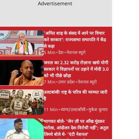
Advertisement
'अमित शाह के संसद में आने पर विचार
करे सरकार': राज्यसभा सभापति ने केंद्र
से कहा
5 Min
•
देश
•
नेशनल ब्यूरो
जनता का 2.32 करोड़ रोज़ाना खर्चः योगी
सरकार ने विज्ञापनों पर उड़ाने में मोदी 3.0
को भी पीछे छोड़ा
7 Min
•
उत्तर प्रदेश
•
नेशनल ब्यूरो
उलटबांसीः राष्ट्र के चरित्र की मरम्मत जारी
है
11 Min
•
व्यंग्य/उलटबाँसी
•
मुकेश कुमार
भागवत बोले- 'जेन ज़ी पर आँख मूंदकर
भरोसा, आंदोलन देश-विरोधी नहीं'; अतुल
लिमये बोले थे- 'एंटी नेशनल'