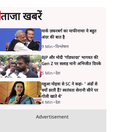
ताजा खबरें
मार्क ज़करबर्ग का माफीनामाः ये बहुत
अंदर की बात है
9 Min
•
विश्लेषण
BJP और मोदी ‘गॉडफादर’ भागवत की
Gen Z पर सलाह मानेंः अभिजीत दिपके
5 Min
•
देश
महुआ मोइत्रा से SC ने कहा- ' अंडों से
क्यों डरती हैं? स्वतंत्रता सेनानी सीने पर
गोली खाते थे'
4 Min
•
देश
Advertisement