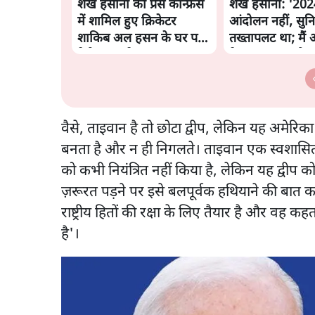
शेख हसीना की प्रेस कॉन्फ्रेंस
शेख हसीना: '2024 
में शामिल हुए क्रिकेटर
आंदोलन नहीं, सुन
शाकिब अल हसन के घर पर
तख्तापलट था; मैं 
पेट्रोल बम से हमला
के पास जरूर लौटूं
वैसे, ताइवान है तो छोटा द्वीप, लेकिन यह अमेरिका
बनता है और न ही निगलते। ताइवान एक स्वशासित क्षे
को कभी नियंत्रित नहीं किया है, लेकिन यह द्वीप को 
ज़रूरत पड़ने पर इसे बलपूर्वक हथियाने की बात 
राष्ट्रीय हितों की रक्षा के लिए तैयार है और वह क
है'।