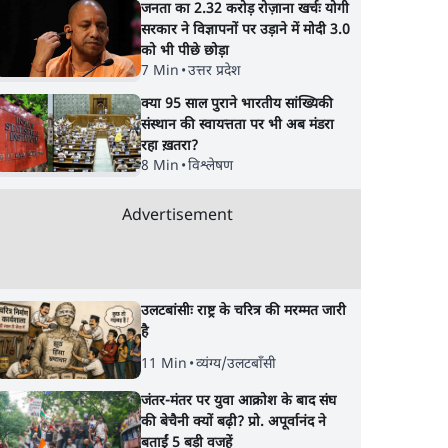
जनता का 2.32 करोड़ रोज़ाना खर्चः योगी
सरकार ने विज्ञापनों पर उड़ाने में मोदी 3.0
को भी पीछे छोड़ा
7 Min
•
उत्तर प्रदेश
क्या 95 साल पुराने भारतीय सांख्यिकी
संस्थान की स्वायत्तता पर भी अब मंडरा
रहा ख़तरा?
8 Min
•
विश्लेषण
Advertisement
उलटबांसीः राष्ट्र के चरित्र की मरम्मत जारी
है
11 Min
•
व्यंग्य/उलटबाँसी
जंतर-मंतर पर युवा आक्रोश के बाद संघ
की बेचैनी क्यों बढ़ी? प्रो. अपूर्वानंद ने
बताईं 5 बड़ी वजहें