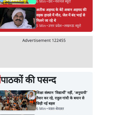
हमले
पाक में 'कॉकरोचों' से
US सीनेट में रूसी तेल
6 Min
•
देश
•
नेशनल ब्यूरो
मझौते
तख्तापलट का डर! गृहमंत्री
विरोधी बिल पास, भारत
अतीक अहमद के बेटे अबान अहमद की
नकवी बोले- 'शासन तंत्र
100% टैरिफ?
सड़क हादसे में मौत, जेल में बंद भाई से
ध्वस्त, ग़ुस्से में युवा'
मिलने जा रहे थे
5 Min
•
उत्तर प्रदेश
•
लखनऊ ब्यूरो
Advertisement
122455
पाठकों की पसन्द
शिक्षा संस्थान ‘विद्यार्थी’ नहीं, ‘अनुयायी’
तैयार कर रहे, राहुल गांधी के बयान से
छिड़ी नई बहस
6 Min
•
वक़्त-बेवक़्त