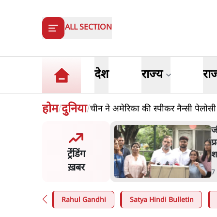
ALL SECTION
देश
राज्य
रा
होम
दुनिया
चीन ने अमेरिका की स्पीकर नैन्सी पेलोसी 
/
/
मंतर प्रोटेस्ट: 'युवाओं को
'
ड़ित किया जा रहा है, पर मोदी-
व
ट्रेंडिंग
ें बोलने की हिम्मत नहीं'- राहुल
स
ख़बर
n
.
देश
5
Rahul Gandhi
Satya Hindi Bulletin