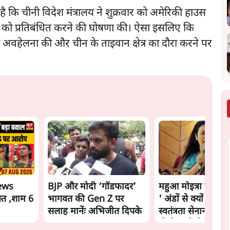
है कि चीनी विदेश मंत्रालय ने शुक्रवार को अमेरिकी हाउस
ों को प्रतिबंधित करने की घोषणा की। ऐसा इसलिए कि
ी अवहेलना की और चीन के ताइवान क्षेत्र का दौरा करने पर
ews
BJP और मोदी ‘गॉडफादर’
महुआ मोइत्रा से SC 
्त ,शाम 6
भागवत की Gen Z पर
' अंडों से क्यों डरती है
सलाह मानेंः अभिजीत दिपके
स्वतंत्रता सेनानी सीने
गोली खाते थे'