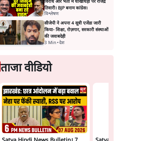
विरोध और भर्ती में धोखाधड़ी पर राजेंद्र
तिवारी। BJP बनाम कांग्रेस।
विश्लेषण
सीजेपी ने अपना 4 सूत्री एजेंडा जारी
किया- शिक्षा, रोज़गार, सरकारी संस्थाओं
की जवाबदेही
3 Min
•
देश
ताजा वीडियो
ने कहा-
राहुल गांधी के जेन ज़ी इवेंट
झारखंड प्रोटेस्ट: तबीयत
ं?
'छात्रों की गूंज' को शर्तों के
बिगड़ने पर छात्र अस्पताल
 पर
साथ मंज़ूरी देना पड़ा
भर्ती; AISA भी हुई प्रोटेस
शामिल
Satya Hindi News Bulletin। 7
Satya Hindi News 