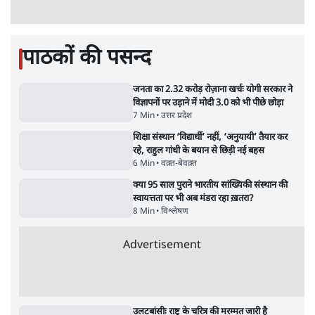
सलाह मानेंः अभिजीत दिपके
5 Min
•
देश
•
राजनीतिक ब्यूरो
मार्क ज़करबर्ग का माफीनामाः ये बहुत अंदर की बात
है
9 Min
•
विश्लेषण
•
शीतल पी. सिंह
महुआ मोइत्रा से SC ने कहा- ' अंडों से क्यों डरती हैं?
स्वतंत्रता सेनानी सीने पर गोली खाते थे'
4 Min
•
देश
•
नेशनल ब्यूरो
Abhijeet Dipke Press Conference: CJP
का 'Kya Bolti Public' अभियान, चुनाव नहीं
लड़ेगी CJP!
दिल्ली
•
सत्य ब्यूरो
झारखंड में छात्र नेताओं और सरकार की बातचीत
बेनतीजा, आंदोलन जारी
5 Min
•
देश
•
सत्य ब्यूरो