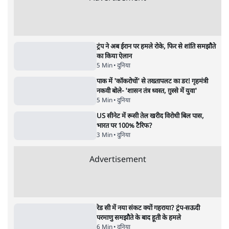
पीएम केयर्स फंडः मार्च 2023 के बाद कोई हिसाब-
किताब नहीं, द हिन्दू की पड़ताल
4 Min
•
देश
Advertisement
1224333
दुनिया
शेख हसीना की प्रेस कॉन्फ्रेंस में शामिल हुए क्रिकेटर
शाकिब अल हसन के घर पर पेट्रोल बम से हमला
5 Min
•
दुनिया
शेख हसीना: '2024 में छात्र आंदोलन नहीं,
सुनियोजित तख्तापलट था; मैं अपने लोगों के पास
जरूर लौटूंगी'
5 Min
•
दुनिया