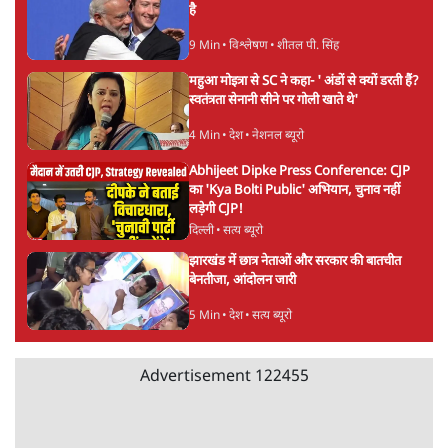
सर्वाधिक पढ़ी गयी खबरें
UPI पर प्रस्तावित शुल्क के पीछे ट्रंप का दबाव?
वीजा-मास्टरकार्ड को फायदा पहुँचाने की चर्चा
6 Min
•
विश्लेषण
•
नेशनल ब्यूरो
'E20- दाल में काला नहीं, पूरी दाल ही काली; वाहनों
को बरबाद कर रहा है इथेनॉल': राहुल
5 Min
•
देश
•
नेशनल ब्यूरो
Advertisement
BJP और मोदी ‘गॉडफादर’ भागवत की Gen Z पर