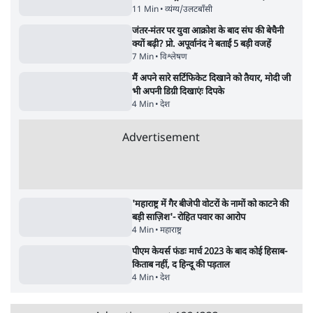
Advertisement
122455
पाठकों की पसन्द
जनता का 2.32 करोड़ रोज़ाना खर्चः योगी सरकार ने
विज्ञापनों पर उड़ाने में मोदी 3.0 को भी पीछे छोड़ा
7 Min
•
उत्तर प्रदेश
शिक्षा संस्थान ‘विद्यार्थी’ नहीं, ‘अनुयायी’ तैयार कर
रहे, राहुल गांधी के बयान से छिड़ी नई बहस
6 Min
•
वक़्त-बेवक़्त
क्या 95 साल पुराने भारतीय सांख्यिकी संस्थान की
स्वायत्तता पर भी अब मंडरा रहा ख़तरा?
8 Min
•
विश्लेषण
Advertisement