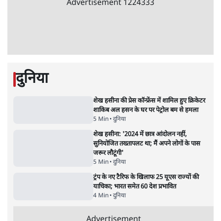
उलटबांसीः राष्ट्र के चरित्र की मरम्मत जारी है
11 Min
•
व्यंग्य/उलटबाँसी
जंतर-मंतर पर युवा आक्रोश के बाद संघ की बेचैनी
क्यों बढ़ी? प्रो. अपूर्वानंद ने बताईं 5 बड़ी वजहें
7 Min
•
विश्लेषण
मैं अपने सारे सर्टिफिकेट दिखाने को तैयार, मोदी जी
भी अपनी डिग्री दिखाएंः दिपके
4 Min
•
देश
Advertisement
'महाराष्ट्र में गैर बीजेपी वोटरों के नामों को काटने की
बड़ी साज़िश'- रोहित पवार का आरोप
4 Min
•
महाराष्ट्र