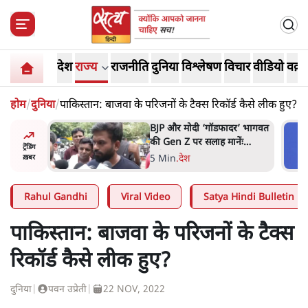
देश
राज्य
राजनीति
दुनिया
विश्लेषण
विचार
वीडियो
वक़्त
होम
/
दुनिया
/
पाकिस्तान: बाजवा के परिजनों के टैक्स रिकॉर्ड कैसे लीक हुए?
र’ भागवत
मार्क ज़करबर्ग का माफीनामाः ये
ेंः
बहुत अंदर की बात है
ट्रेंडिंग
9 Min
.
विश्लेषण
ख़बर
Rahul Gandhi
Viral Video
Satya Hindi Bulletin
पाकिस्तान: बाजवा के परिजनों के टैक्स
रिकॉर्ड कैसे लीक हुए?
दुनिया
|
पवन उप्रेती
|
22 NOV, 2022