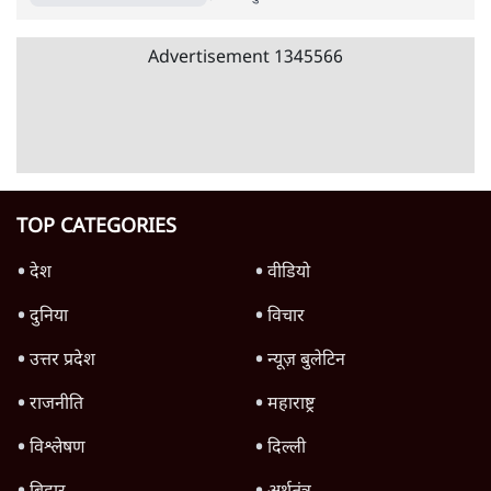
ट्रंप के नए टैरिफ के खिलाफ 25 यूएस राज्यों की
याचिका; भारत समेत 60 देश प्रभावित
4 Min
•
दुनिया
Advertisement
ट्रंप ने अब ईरान पर हमले रोके, फिर से शांति समझौते
का किया ऐलान
5 Min
•
दुनिया
पाक में 'कॉकरोचों' से तख्तापलट का डर! गृहमंत्री
नकवी बोले- 'शासन तंत्र ध्वस्त, ग़ुस्से में युवा'
5 Min
•
दुनिया
US सीनेट में रूसी तेल खरीद विरोधी बिल पास,
भारत पर 100% टैरिफ?
3 Min
•
दुनिया
Advertisement