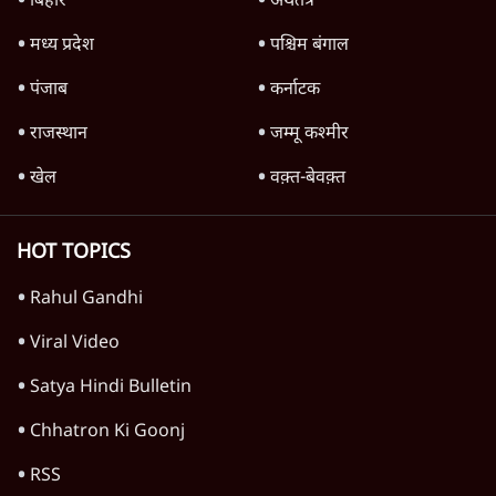
रेड सी में नया संकट क्यों गहराया? ट्रंप-सऊदी
परमाणु समझौते के बाद हूती के हमले
6 Min
•
दुनिया
Advertisement
1345566
TOP CATEGORIES
देश
वीडियो
दुनिया
विचार
उत्तर प्रदेश
न्यूज़ बुलेटिन