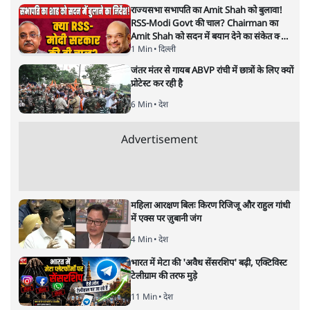
ताजा खबरें
राहुल गांधी ने प्रयागराज में जेन ज़ी को झकझोरा- 3D
संदेश- दर्द, डेटा, दौलत
6 Min
•
देश
"40 करोड़ युवाओं की ताकत!" Prayagraj में
Rahul Gandhi ने क्यों कही दर्द, डाटा, दौलत की
बात?
1 Min
•
उत्तर प्रदेश
'Chhatron Ki Goonj' Political War! Ajay
Rai, Tarun Chugh & Shatrughan on
Rahul Gandhi
1 Min
•
उत्तर प्रदेश
Advertisement