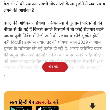
डेटा सेंटरों की स्थापना संबंधी घोषणाओं के लागू होने में लंबा समय
लगने की आशंका है।
बजट की अधिकतर घोषणा अर्थव्यवस्था में दूरगामी परिवर्तनों की
नीयत से की गई हैं जिनसे अगले वित्तवर्ष में तो कोई रोजगार बढ़ने
अथवा पूंजी निवेश में तेजी आने की संभावना कोई सुर्खरू होती
नहीं दिखती। इनमें से ज्यादातर की घोषणा साल 2029 के आम
चुनाव के मद्देनजर की गई प्रतीत हो रही है। शायद इसीलिए बजट
की प्रमुख घोषणाओं पर जोर देने के बजाय प्रधानमंत्री नरेंद्र मोदी
को अपनी बजट प्रतिक्रिया में देश की पहली महिला वित्तमंत्री द्वारा
और पढ़ें
लगातार नौवें बजट की प्रस्तुति को अपनी सरकार की महत्वपूर्ण
उपलब्धि बताने पर मजबूर होना पड़ा।
सत्य हिन्दी ऐप
डाउनलोड
करें