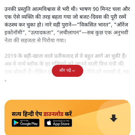
उनकी प्रस्तुति आत्मविश्वास से भरी थी। भाषण 90 मिनट चला और
एक ऐसे व्यक्ति की तरह बहता गया जो बजट‑दिवस की पूरी रस्में
कंठस्थ कर चुका हो। नारे वही पुराने—“विकसित भारत”, “ऑरेंज
इकोनॉमी”, “उत्पादकता”, “लचीलापन”—सब कुछ एक अनुभवी
नेता की सहजता से पिरोया गया।
2019 के बही‑खाता वाले प्रतीकवाद से वे बहुत आगे आ चुकी हैं।
अब वे नार्थ ब्लॉक के हर गलियारे को जानने वाली वित्त मंत्री की
और पढ़ें
तरह बोलती हैं। लेकिन इस आत्मविश्वास के नीचे जो सामग्री है, वह
उतनी ही अनुमानित और दोहराव भरी।
सत्य हिन्दी ऐप
डाउनलोड
करें