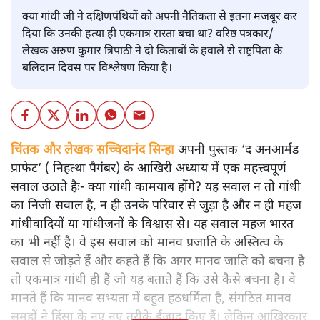
क्या गांधी जी ने दक्षिणपंथियों को अपनी नैतिकता से इतना मजबूर कर
दिया कि उनकी हत्या ही एकमात्र रास्ता बचा था? वरिष्ठ पत्रकार/
लेखक अरुण कुमार त्रिपाठी ने दो किताबों के हवाले से राष्ट्रपिता के
बलिदान दिवस पर विश्लेषण किया है।
चिंतक और लेखक सच्चिदानंद सिन्हा
अपनी पुस्तक ‘द अनआर्मड
प्राफेट’ ( निहत्था पैगंबर) के आखिरी अध्याय में एक महत्त्वपूर्ण
सवाल उठाते हैः- क्या गांधी कामयाब होंगे? यह सवाल न तो गांधी
का निजी सवाल है, न ही उनके परिवार से जुड़ा है और न ही महज
गांधीवादियों या गांधीजनों के विश्वास से। यह सवाल महज भारत
का भी नहीं है। वे इस सवाल को मानव प्रजाति के अस्तित्व के
सवाल से जोड़ते हैं और कहते हैं कि अगर मानव जाति को बचना है
तो एकमात्र गांधी ही हैं जो यह बताते हैं कि उसे कैसे बचना है। वे
मानते हैं कि मानव सभ्यता में बहुत हठधर्मिता है, संगठित मानव
समूहों ने हिंसा के नए नए तरीके ईजाद किए हैं। लेकिन आखिरकार