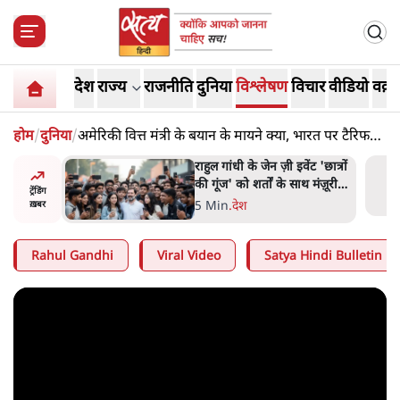
देश
राज्य
राजनीति
दुनिया
विश्लेषण
विचार
वीडियो
वक़्त
होम
/
दुनिया
/
अमेरिकी वित्त मंत्री के बयान के मायने क्या, भारत पर टैरिफ
कम करेगा अमेरिका?
ं और
राहुल गांधी के जेन ज़ी इवेंट 'छात्रों
तीजा,
की गूंज' को शर्तों के साथ मंज़ूरी
ट्रेंडिंग
देना पड़ा
5 Min
.
देश
ख़बर
Rahul Gandhi
Viral Video
Satya Hindi Bulletin