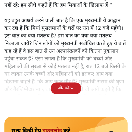
नहीं रहे; हम सीधे कहते हैं कि हम मियांओं के खिलाफ हैं।"
यह बहुत आश्चर्य करने वाली बात है कि एक मुख्यमंत्री ये आह्वान
कर रहा है कि मियांं मुसलमानों के घरों पर रात में 12 बजे पहुँचो।
इस बात का क्या मतलब है? इस बात का क्या क्या मतलब
निकाला जाये? जिन लोगों को मुख्यमंत्री संबोधित करते हुए ये बातें
कह रहे हैं वे इस बात से उन अल्पसंख्यकों को कितना नुकसान
पहुंचा सकते हैं? ऐसा लगता है कि मुख्यमंत्री को बच्चों और
महिलाओं की सुरक्षा से कोई मतलब नहीं है, रात 12 बजे किसी के
घर जाकर उनके बच्चों और महिलाओं को डराकर आप क्या
दिखाना चाहते हैं, कि आप बहुत वीर हैं? मुख्यमंत्री सरमा की घृणा
और पढ़ें
और गैरजिम्मेदाराना ज़बान यहीं नहीं रुकती वो आगे कहते हैं कि
"अगर रिक्शा का किराया 5 रुपये है, तो उन्हें 4 रुपये दो।"
सत्य हिन्दी ऐप
डाउनलोड
करें