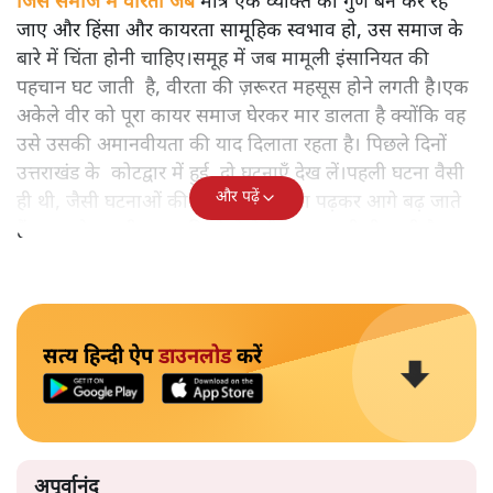
जिस समाज में वीरता जब
मात्र एक व्यक्ति का गुण बन कर रह
जाए और हिंसा और कायरता सामूहिक स्वभाव हो, उस समाज के
बारे में चिंता होनी चाहिए।समूह में जब मामूली इंसानियत की
पहचान घट जाती है, वीरता की ज़रूरत महसूस होने लगती है।एक
अकेले वीर को पूरा कायर समाज घेरकर मार डालता है क्योंकि वह
उसे उसकी अमानवीयता की याद दिलाता रहता है। पिछले दिनों
उत्तराखंड के कोटद्वार में हुई दो घटनाएँ देख लें।पहली घटना वैसी
और पढ़ें
ही थी, जैसी घटनाओं की खबर हम रोज़ाना पढ़कर आगे बढ़ जाते
हैं।भारत के तक़रीबन हर हिस्से से ऐसी खबर आती ही रहती है।
सत्य हिन्दी ऐप
डाउनलोड
करें
अपूर्वानंद