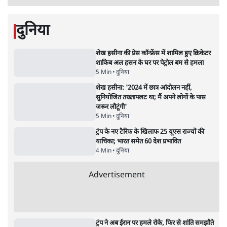
बड़ी साज़िश'- रोहित पवार का आरोप
4 Min
•
महाराष्ट्र
पीएम केयर्स फंडः मार्च 2023 के बाद कोई हिसाब-
किताब नहीं, द हिन्दू की पड़ताल
4 Min
•
देश
Advertisement
1224333
दुनिया
शेख हसीना की प्रेस कॉन्फ्रेंस में शामिल हुए क्रिकेटर
शाकिब अल हसन के घर पर पेट्रोल बम से हमला
5 Min
•
दुनिया
शेख हसीना: '2024 में छात्र आंदोलन नहीं,
सुनियोजित तख्तापलट था; मैं अपने लोगों के पास