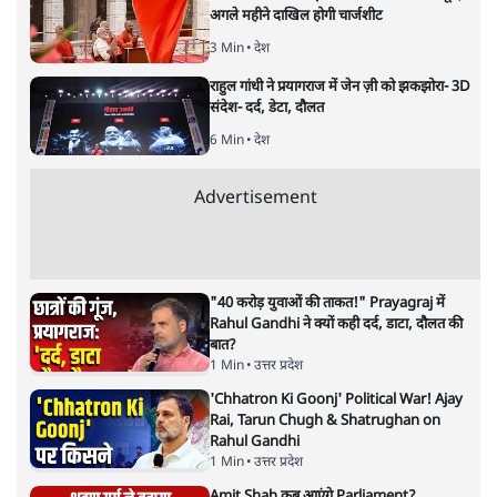
अगली खबर लोड हो रही है...
ताजा खबरें
चीन के अतिक्रमण के दावों को अरुणाचल के सीएम
पेमा खांडू ने किया खारिज
3 Min
•
अरुणाचल प्रदेश
अयोध्या राम मंदिर चढ़ावा चोरी मामले की जांच पूरी,
अगले महीने दाखिल होगी चार्जशीट
3 Min
•
देश
राहुल गांधी ने प्रयागराज में जेन ज़ी को झकझोरा- 3D
संदेश- दर्द, डेटा, दौलत
6 Min
•
देश
Advertisement