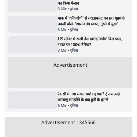
जरूर लौटूंगी'
5 Min
•
दुनिया
ट्रंप के नए टैरिफ के खिलाफ 25 यूएस राज्यों की
याचिका; भारत समेत 60 देश प्रभावित
4 Min
•
दुनिया
Advertisement
ट्रंप ने अब ईरान पर हमले रोके, फिर से शांति समझौते
का किया ऐलान
5 Min
•
दुनिया
पाक में 'कॉकरोचों' से तख्तापलट का डर! गृहमंत्री
नकवी बोले- 'शासन तंत्र ध्वस्त, ग़ुस्से में युवा'
5 Min
•
दुनिया
US सीनेट में रूसी तेल खरीद विरोधी बिल पास,
भारत पर 100% टैरिफ?
3 Min
•
दुनिया