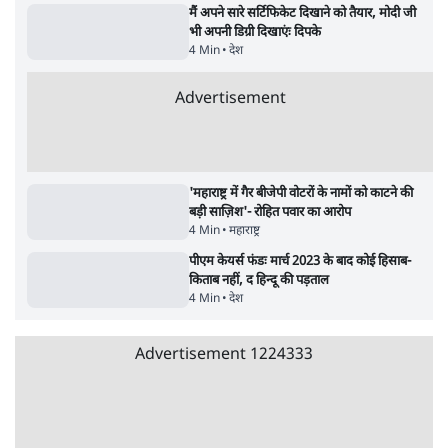
8 Min
•
विश्लेषण
Advertisement
उलटबांसीः राष्ट्र के चरित्र की मरम्मत जारी है
11 Min
•
व्यंग्य/उलटबाँसी
जंतर-मंतर पर युवा आक्रोश के बाद संघ की बेचैनी
क्यों बढ़ी? प्रो. अपूर्वानंद ने बताईं 5 बड़ी वजहें
7 Min
•
विश्लेषण
मैं अपने सारे सर्टिफिकेट दिखाने को तैयार, मोदी जी
भी अपनी डिग्री दिखाएंः दिपके
4 Min
•
देश
Advertisement
'महाराष्ट्र में गैर बीजेपी वोटरों के नामों को काटने की