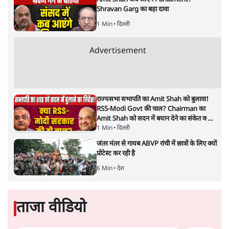
"40 करोड़ युवाओं की ताकत!" Prayagraj में
Rahul Gandhi ने क्यों कही दर्द, डाटा, दौलत की
बात?
1 Min
•
उत्तर प्रदेश
'Chhatron Ki Goonj' Political War! Ajay
Rai, Tarun Chugh & Shatrughan on
Rahul Gandhi
1 Min
•
उत्तर प्रदेश
Amit Shah कब आएंगे Parliament?
Shravan Garg का बड़ा दावा
1 Min
•
दिल्ली
Advertisement
राज्यसभा सभापति का Amit Shah को बुलावा!