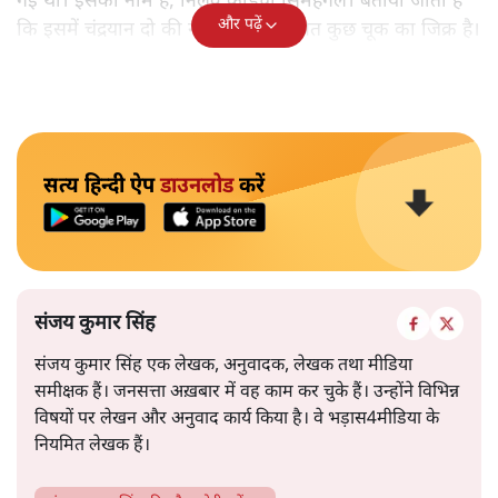
गई थी। इसका नाम है, निलवु कुडिचा सिमहंगल। बताया जाता है
और पढ़ें
कि इसमें चंद्रयान दो की नाकामी से संबंधित कुछ चूक का जिक्र है।
सत्य हिन्दी ऐप
डाउनलोड
करें
संजय कुमार सिंह
संजय कुमार सिंह एक लेखक, अनुवादक, लेखक तथा मीडिया
समीक्षक हैं। जनसत्ता अख़बार में वह काम कर चुके हैं। उन्होंने विभिन्न
विषयों पर लेखन और अनुवाद कार्य किया है। वे भड़ास4मीडिया के
नियमित लेखक हैं।