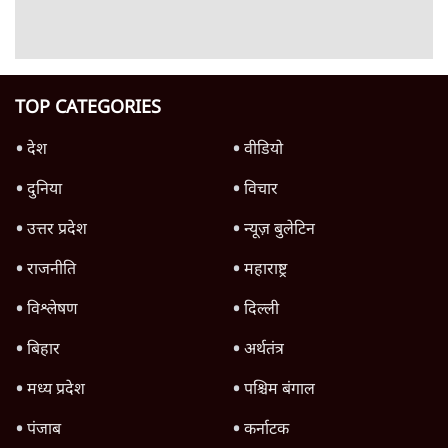
Advertisement
रेड सी में नया संकट क्यों गहराया? ट्रंप-सऊदी
परमाणु समझौते के बाद हूती के हमले
6 Min
•
दुनिया
Advertisement
1345566
TOP CATEGORIES
देश
वीडियो
दुनिया
विचार