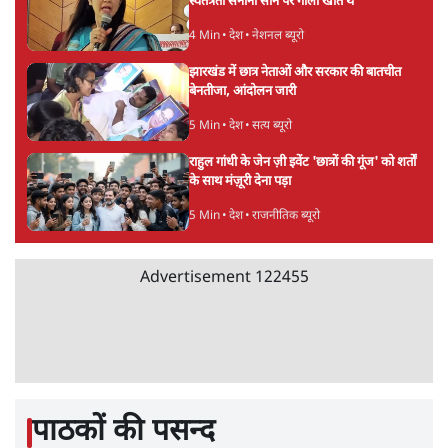
BJP और मोदी ‘गॉडफादर’ भागवत की Gen Z पर
सलाह मानेंः अभिजीत दिपके
5 Min
•
देश
•
राजनीतिक ब्यूरो
मार्क ज़करबर्ग का माफीनामाः ये बहुत अंदर की बात
है
9 Min
•
विश्लेषण
•
शीतल पी. सिंह
महुआ मोइत्रा से SC ने कहा- ' अंडों से क्यों डरती हैं?
स्वतंत्रता सेनानी सीने पर गोली खाते थे'
4 Min
•
देश
•
नेशनल ब्यूरो
झारखंड में छात्र नेताओं और सरकार की बातचीत
बेनतीजा, आंदोलन जारी
5 Min
•
देश
•
सत्य ब्यूरो
राहुल गांधी के जेन ज़ी इवेंट 'छात्रों की गूंज' को शर्तों
के साथ मंज़ूरी देना पड़ा