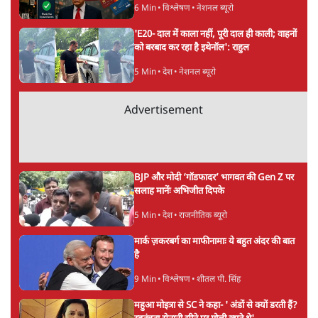
सर्वाधिक पढ़ी गयी खबरें
UPI पर प्रस्तावित शुल्क के पीछे ट्रंप का दबाव?
वीजा-मास्टरकार्ड को फायदा पहुँचाने की चर्चा
6 Min
•
विश्लेषण
•
नेशनल ब्यूरो
'E20- दाल में काला नहीं, पूरी दाल ही काली; वाहनों
को बरबाद कर रहा है इथेनॉल': राहुल
5 Min
•
देश
•
नेशनल ब्यूरो
Advertisement