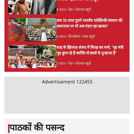
Urmilesh Exposes Voter List Plan: क्या
पिछड़ों और दलितों का वोट काट देगी BJP?
विश्लेषण
भागवत बोले- 'जेन ज़ी पर आँख मूंदकर भरोसा,
आंदोलन देश-विरोधी नहीं'; अतुल लिमये बोले थे-
'एंटी नेशनल'
6 Min
•
देश
Advertisement
अतीक अहमद के बेटे अबान अहमद की सड़क हादसे
में मौत, जेल में बंद भाई से मिलने जा रहे थे
5 Min
•
उत्तर प्रदेश
उलटबांसीः राष्ट्र के चरित्र की मरम्मत जारी है
11 Min
•
व्यंग्य/उलटबाँसी