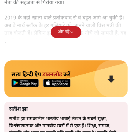
नेता की सहजता से पिरोया गया।
2019 के बही‑खाता वाले प्रतीकवाद से वे बहुत आगे आ चुकी हैं।
अब वे नार्थ ब्लॉक के हर गलियारे को जानने वाली वित्त मंत्री की
और पढ़ें
तरह बोलती हैं। लेकिन इस आत्मविश्वास के नीचे जो सामग्री है, वह
उतनी ही अनुमानित और दोहराव भरी।
सत्य हिन्दी ऐप
डाउनलोड
करें
सतीश झा
सतीश झा समकालीन भारतीय भाषाई लेखन के सबसे सूक्ष्म,
विश्लेषणात्मक और मानवीय स्वरों में से एक हैं। शिक्षा, समाज,