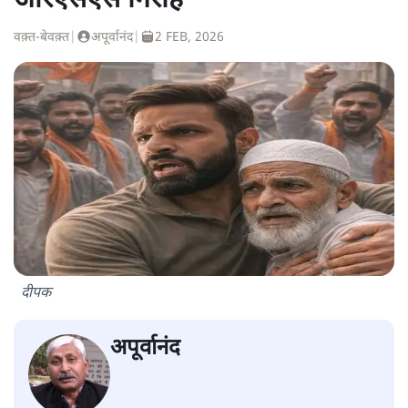
आरएसएस गिरोह
वक़्त-बेवक़्त
|
अपूर्वानंद
|
2 FEB, 2026
दीपक
अपूर्वानंद