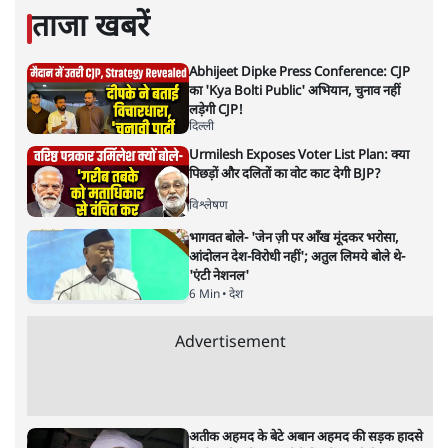
अनुवादक हैं।
अनन्त मित्तल
की और स्टोरी पढ़ें
‘मियां मॉडल’ नाज़ी जर्मनी की नीतियों
की याद दिलाता है? न्यायपालिका चुप
क्यों
विमर्श
|
वंदिता मिश्रा
|
1 FEB, 2026