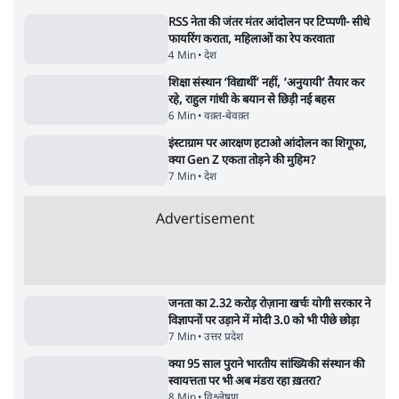
'अमित शाह के संसद में आने पर विचार करे सरकार':
राज्यसभा सभापति ने केंद्र से कहा
5 Min
•
देश
Advertisement
कॉकरोच जनता पार्टी ने की देशव्यापी अभियान की
घोषणा- 'क्या बोलती पब्लिक'
4 Min
•
देश
झारखंड के आंदोलनकारी छात्रों ने दबाव बढ़ाया,
सीएम हेमंत सोरेन का इस्तीफा मांगा, 10 को घेरेंगे
विधानसभा
4 Min
•
झारखंड
ताजा वीडियो