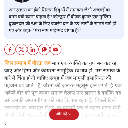
आरएसएस का ईको सिस्टम हिंदुओं में मानवता जैसी अच्छाई का
दमन क्यों करना चाहता है? कोटद्वार में दीपक कुमार एक मुस्लिम
दुकानदार की रक्षा के लिए बजरंग दल के उग्र लोगों के सामने खड़े हो
गए और कहा- "मेरा नाम मोहम्मद दीपक है।"
जिस समाज में वीरता जब
मात्र एक व्यक्ति का गुण बन कर रह
जाए और हिंसा और कायरता सामूहिक स्वभाव हो, उस समाज के
बारे में चिंता होनी चाहिए।समूह में जब मामूली इंसानियत की
पहचान घट जाती है, वीरता की ज़रूरत महसूस होने लगती है।एक
अकेले वीर को पूरा कायर समाज घेरकर मार डालता है क्योंकि वह
उसे उसकी अमानवीयता की याद दिलाता रहता है। पिछले दिनों
उत्तराखंड के कोटद्वार में हुई दो घटनाएँ देख लें।पहली घटना वैसी
और पढ़ें
ही थी, जैसी घटनाओं की खबर हम रोज़ाना पढ़कर आगे बढ़ जाते
हैं।भारत के तक़रीबन हर हिस्से से ऐसी खबर आती ही रहती है।