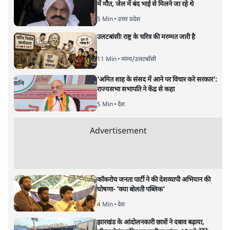
वंदिता मिश्रा
क्या असम का ‘मियां मॉडल’ नाज़ी जर्मनी की नीतियों की याद दिलाता
है? नागरिकता, पहचान और दमन की राजनीति के बीच न्यायपालिका
की चुप्पी क्यों खटकती है- एक जरूरी सवाल।
वर्तमान भारत नाज़ी जर्मनी की
ओर बढ़ता दिख रहा है, यदि किसी
को मेरी बात पर शक है तो उसे दोबारा सोचना चाहिए। असम के
मुख्यमंत्री हिमंता बिस्वा सरमा एक संवैधानिक पद पर होने के
बावजूद अल्पसंख्यक समुदाय के ख़िलाफ़ जिस तरह ज़हर उगल रहे
हैं वह अब ‘संवैधानिक सहिष्णुता’ के दायरे से बाहर हो चुका है।
डिगबोई में एक कार्यक्रम के दौरान उन्होंने कहा कि मुसलमानों को
परेशान करो जिससे वो भाग जाएँ। उन्होंने कहा कि "मियां
मुसलमानों को किसी भी तरीक़े से परेशान करो। अगर वे परेशानी
का सामना करेंगे, तो वे असम से चले जाएंगे। अगर मैं मियां को