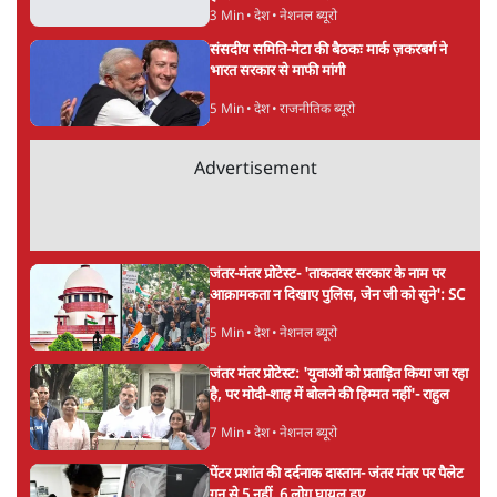
सत्य हिन्दी ऐप
डाउनलोड
करें
वंदिता मिश्रा
वंदिता मिश्रा
की और स्टोरी पढ़ें
अगली खबर लोड हो रही है...
ताजा खबरें
Abhijeet Dipke Press Conference: CJP
का 'Kya Bolti Public' अभियान, चुनाव नहीं
लड़ेगी CJP!
दिल्ली