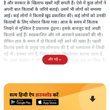
है और सरकार के खिलाफ खबरें नहीं छपती हैं। ऐसे में कुछ लोगों ने
अपनी बात किताबों के जरिये बताई। उसमें भी लोगों को समस्या
आई। कई लोगों ने किताबें खुद प्रकाशित कीं। कई लोगों को उनकी
किताबों के लिए परेशान किया गया। आज के समय में किताब
लिखने से मुश्किल है प्रकाशक ढूंढ़ना। इसके बावजूद कई अच्छी
किताबें आई हैं। स्वप्रकाशित और नये अनजाने प्रकाशकों की भी।
लेकिन हाल के समय में दो किताबें नहीं आने की खबर है। पहली
किताब इसरो के प्रमुख एस सोमनाथ की है जो मलयालम में लिखी
गई थी। इसका नाम है, निलवु कुडिचा सिमहंगल। बताया जाता है
और पढ़ें
कि इसमें चंद्रयान दो की नाकामी से संबंधित कुछ चूक का जिक्र है।
सत्य हिन्दी ऐप
डाउनलोड
करें