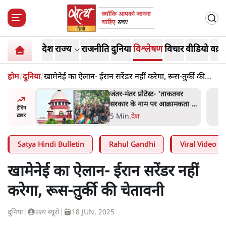
देश
राज्य
राजनीति
दुनिया
विश्लेषण
विचार
वीडियो
वक़्त
होम
/
दुनिया
/
खामेनेई का ऐलान- ईरान सरेंडर नहीं करेगा, रूस-तुर्की की
चेतावनी
'ताकतवर
जंतर मंतर प्रोटेस्ट: 'युवाओं को
क्रामकता न
प्रताड़ित किया जा रहा है, पर मोदी-
ट्रेंडिंग
को सुने':
शाह में बोलने की हिम्मत नहीं'-
7 Min
.
देश
ख़बर
राहुल
Satya Hindi Bulletin
Rahul Gandhi
Viral Video
खामेनेई का ऐलान- ईरान सरेंडर नहीं
करेगा, रूस-तुर्की की चेतावनी
दुनिया
|
सत्य ब्यूरो
|
18 JUN, 2025