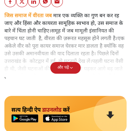
जिस समाज में वीरता जब
मात्र एक व्यक्ति का गुण बन कर रह
जाए और हिंसा और कायरता सामूहिक स्वभाव हो, उस समाज के
बारे में चिंता होनी चाहिए।समूह में जब मामूली इंसानियत की
पहचान घट जाती है, वीरता की ज़रूरत महसूस होने लगती है।एक
अकेले वीर को पूरा कायर समाज घेरकर मार डालता है क्योंकि वह
उसे उसकी अमानवीयता की याद दिलाता रहता है। पिछले दिनों
उत्तराखंड के कोटद्वार में हुई दो घटनाएँ देख लें।पहली घटना वैसी
और पढ़ें
ही थी, जैसी घटनाओं की खबर हम रोज़ाना पढ़कर आगे बढ़ जाते
हैं।भारत के तक़रीबन हर हिस्से से ऐसी खबर आती ही रहती है।
सत्य हिन्दी ऐप
डाउनलोड
करें