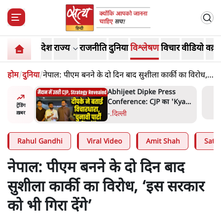
देश
राज्य
राजनीति
दुनिया
विश्लेषण
विचार
वीडियो
वक़्त
होम
/
दुनिया
/
नेपाल: पीएम बनने के दो दिन बाद सुशीला कार्की का विरोध,
‘इस सरकार को भी गिरा देंगे’
हा- ' अंडों
Abhijeet Dipke Press
ता सेनानी
Conference: CJP का 'Kya
ट्रेंडिंग
Bolti Public' अभियान, चुनाव
-
.
दिल्ली
ख़बर
नहीं लड़ेगी CJP!
Rahul Gandhi
Viral Video
Amit Shah
Satya
नेपाल: पीएम बनने के दो दिन बाद
सुशीला कार्की का विरोध, ‘इस सरकार
को भी गिरा देंगे’