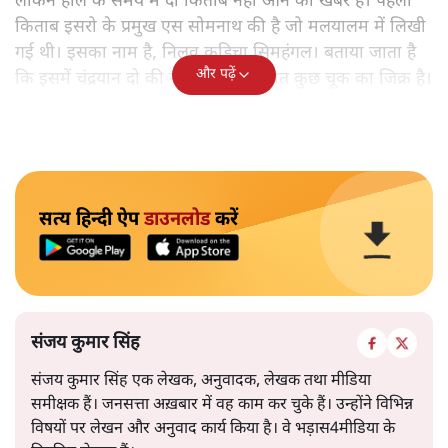
लेकिन हाल के समय में दो किताबें नहीं आने की खबर है। पहली
किताब इसरो के प्रमुख एस सोमनाथ की है जो मलयालम में लिखी
गई थी। इसका नाम है, निलवु कुडिचा सिमहंगल। बताया जाता है
और पढ़ें
कि इसमें चंद्रयान दो की नाकामी से संबंधित कुछ चूक का जिक्र है।
सत्य हिन्दी ऐप
डाउनलोड
करें
संजय कुमार सिंह
संजय कुमार सिंह एक लेखक, अनुवादक, लेखक तथा मीडिया
समीक्षक हैं। जनसत्ता अख़बार में वह काम कर चुके हैं। उन्होंने विभिन्न
विषयों पर लेखन और अनुवाद कार्य किया है। वे भड़ास4मीडिया के