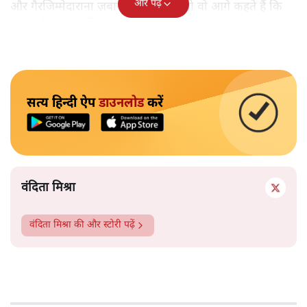
और पढ़ें
और गैरजिम्मेदाराना ज़बान यहीं नहीं रुकती वो आगे कहते हैं कि
"अगर रिक्शा का किराया 5 रुपये है, तो उन्हें 4 रुपये दो।"
सत्य हिन्दी ऐप
डाउनलोड
करें
वंदिता मिश्रा
वंदिता मिश्रा
की और स्टोरी पढ़ें