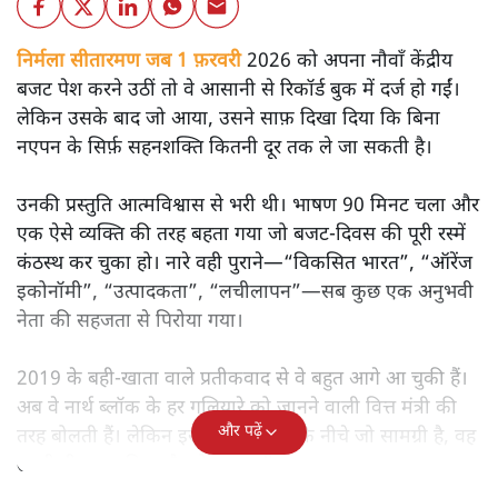
निर्मला सीतारमण जब 1 फ़रवरी
2026 को अपना नौवाँ केंद्रीय
बजट पेश करने उठीं तो वे आसानी से रिकॉर्ड बुक में दर्ज हो गईं।
लेकिन उसके बाद जो आया, उसने साफ़ दिखा दिया कि बिना
नएपन के सिर्फ़ सहनशक्ति कितनी दूर तक ले जा सकती है।
उनकी प्रस्तुति आत्मविश्वास से भरी थी। भाषण 90 मिनट चला और
एक ऐसे व्यक्ति की तरह बहता गया जो बजट‑दिवस की पूरी रस्में
कंठस्थ कर चुका हो। नारे वही पुराने—“विकसित भारत”, “ऑरेंज
इकोनॉमी”, “उत्पादकता”, “लचीलापन”—सब कुछ एक अनुभवी
नेता की सहजता से पिरोया गया।
2019 के बही‑खाता वाले प्रतीकवाद से वे बहुत आगे आ चुकी हैं।
अब वे नार्थ ब्लॉक के हर गलियारे को जानने वाली वित्त मंत्री की
और पढ़ें
तरह बोलती हैं। लेकिन इस आत्मविश्वास के नीचे जो सामग्री है, वह
उतनी ही अनुमानित और दोहराव भरी।