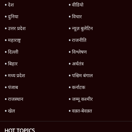
पाक में 'कॉकरोचों' से तख्तापलट का डर! गृहमंत्री
नकवी बोले- 'शासन तंत्र ध्वस्त, ग़ुस्से में युवा'
5 Min
•
दुनिया
US सीनेट में रूसी तेल खरीद विरोधी बिल पास,
भारत पर 100% टैरिफ?
3 Min
•
दुनिया
Advertisement
रेड सी में नया संकट क्यों गहराया? ट्रंप-सऊदी
परमाणु समझौते के बाद हूती के हमले
6 Min
•
दुनिया
Advertisement
1345566