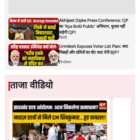
"छात्रों से डर गई Yogi Govt!" AISA President
का खुला ऐलान, Rahul Gandhi से घबराई UP
Govt?
विश्लेषण
Advertisement
Mohan Bhagwat Defends Gen Z! "Part
of the LGBTQ Community"—Is This
the RSS's New Move?
विश्लेषण
'बंगाल में मस्जिदों से लाउडस्पीकर हटाने का दबाव
डाला जा रहा': मुस्लिम नेताओं का अमित शाह को पत्र
6 Min
•
पश्चिम बंगाल
फेसबुक-एक्स को अवैध एआई कंटेंट, डीपफेक अब
36 नहीं, 3 घंटे में हटाना होगा? सरकार का नया
प्रस्ताव
6 Min
•
देश