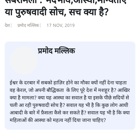
पवन उप्रेती
पवन उप्रेती
की और स्टोरी पढ़ें
सबरीमला : भेदभाव,आस्था,मान्यताएँ
या पुरुषवादी सोच, सच क्या है?
देश
|
प्रमोद मल्लिक
|
17 NOV, 2019