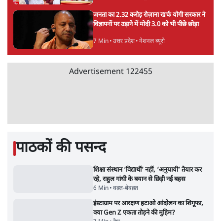
भारत सरकार से माफी मांगी
5 Min
•
देश
•
राजनीतिक ब्यूरो
Advertisement
जंतर-मंतर प्रोटेस्ट- 'ताकतवर सरकार के नाम पर
आक्रामकता न दिखाए पुलिस, जेन जी को सुने': SC
5 Min
•
देश
•
नेशनल ब्यूरो
जंतर मंतर प्रोटेस्ट: 'युवाओं को प्रताड़ित किया जा रहा
है, पर मोदी-शाह में बोलने की हिम्मत नहीं'- राहुल
7 Min
•
देश
•
नेशनल ब्यूरो
'अमित शाह के संसद में आने पर विचार करे सरकार':
राज्यसभा सभापति ने केंद्र से कहा
5 Min
•
देश
•
नेशनल ब्यूरो