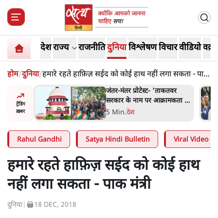
देश
राज्य
राजनीति
दुनिया
विश्लेषण
विचार
वीडियो
वक़्त
होम
/
दुनिया
/
हमारे रहते हाफ़िज़ सईद को कोई हाथ नहीं लगा सकता - पाक
मंत्री
ाकतवर
जंतर मंतर प्रोटेस्ट: 'युवाओं को
रामकता न
प्रताड़ित किया जा रहा है, पर मोदी-
ट्रेंडिंग
ो सुने':
शाह में बोलने की हिम्मत नहीं'-
7 Min
.
देश
ख़बर
राहुल
Rahul Gandhi
Satya Hindi Bulletin
Viral Video
हमारे रहते हाफ़िज़ सईद को कोई हाथ
नहीं लगा सकता - पाक मंत्री
दुनिया
|
18 DEC, 2018