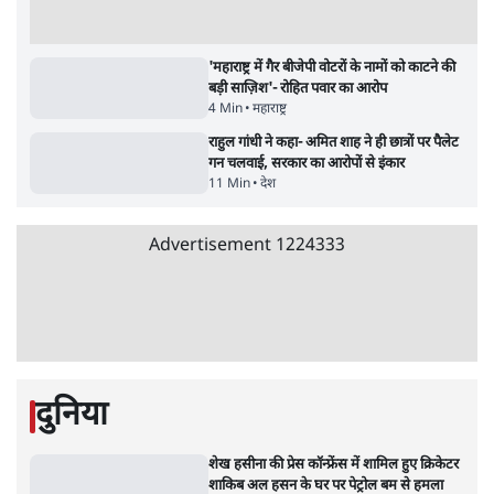
6 Min
•
वक़्त-बेवक़्त
इंस्टाग्राम पर आरक्षण हटाओ आंदोलन का शिगूफा,
क्या Gen Z एकता तोड़ने की मुहिम?
7 Min
•
देश
जनता का 2.32 करोड़ रोज़ाना खर्चः योगी सरकार ने
विज्ञापनों पर उड़ाने में मोदी 3.0 को भी पीछे छोड़ा
7 Min
•
उत्तर प्रदेश
Advertisement
क्या 95 साल पुराने भारतीय सांख्यिकी संस्थान की
स्वायत्तता पर भी अब मंडरा रहा ख़तरा?
8 Min
•
विश्लेषण
उलटबांसीः राष्ट्र के चरित्र की मरम्मत जारी है
11 Min
•
व्यंग्य/उलटबाँसी
जंतर-मंतर पर युवा आक्रोश के बाद संघ की बेचैनी
क्यों बढ़ी? प्रो. अपूर्वानंद ने बताईं 5 बड़ी वजहें
7 Min
•
विश्लेषण