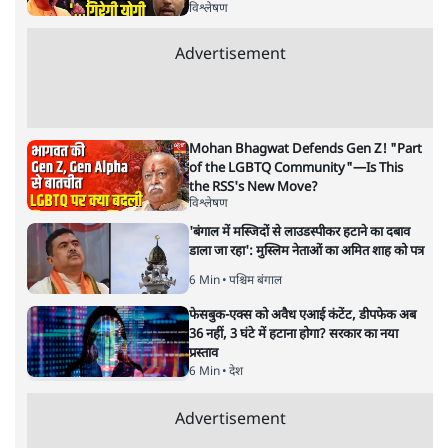
प्रमोद मल्लिक
की और स्टोरी पढ़ें
अगली खबर लोड हो रही है...
ताजा खबरें
सीजेपी ने अपना 4 सूत्री एजेंडा जारी किया- शिक्षा,
रोज़गार, सरकारी संस्थाओं की जवाबदेही
3 Min
•
देश
पीएम मोदी की विदेश यात्राएंः 74.59 करोड़ रुपये
खर्च, हर घंटे करीब 12.4 लाख
3 Min
•
देश