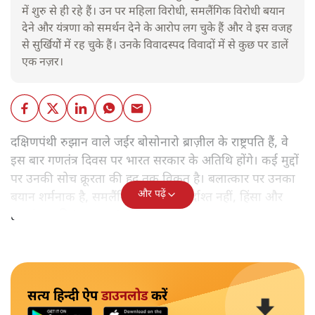
में शुरु से ही रहे हैं। उन पर महिला विरोधी, समलैंगिक विरोधी बयान
देने और यंत्रणा को समर्थन देने के आरोप लग चुके हैं और वे इस वजह
से सुर्खियोें में रह चुके हैं। उनके विवादस्पद विवादों में से कुछ पर डालें
एक नज़र।
दक्षिणपंथी रुझान वाले जईर बोसोनारो ब्राज़ील के राष्ट्रपति हैं, वे
इस बार गणतंत्र दिवस पर भारत सरकार के अतिथि होंगे। कई मुद्दों
पर उनकी सोच क्रूरता की हद तक विकृत है। बलात्कार पर उनका
और पढ़ें
बयान शर्मनाक है, समलैंगिक लोग उन्हें बर्दाश्त नहीं, हिंसा और
हत्याएं उनकी 'रूल-बुक' में हैं।
सत्य हिन्दी ऐप
डाउनलोड
करें