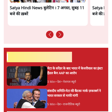
Advertisement
Abhijeet Dipke Press Conference: CJP
का 'Kya Bolti Public' अभियान, चुनाव नहीं
लड़ेगी CJP!
दिल्ली
Urmilesh Exposes Voter List Plan: क्या
पिछड़ों और दलितों का वोट काट देगी BJP?
विश्लेषण
ताजा वीडियो