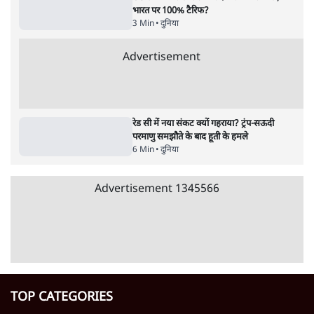
दुनिया
शेख हसीना की प्रेस कॉन्फ्रेंस में शामिल हुए क्रिकेटर
शाकिब अल हसन के घर पर पेट्रोल बम से हमला
5 Min
•
दुनिया
शेख हसीना: '2024 में छात्र आंदोलन नहीं,
सुनियोजित तख्तापलट था; मैं अपने लोगों के पास
जरूर लौटूंगी'
5 Min
•
दुनिया
ट्रंप के नए टैरिफ के खिलाफ 25 यूएस राज्यों की
याचिका; भारत समेत 60 देश प्रभावित
4 Min
•
दुनिया
Advertisement
ट्रंप ने अब ईरान पर हमले रोके, फिर से शांति समझौते
का किया ऐलान
5 Min
•
दुनिया