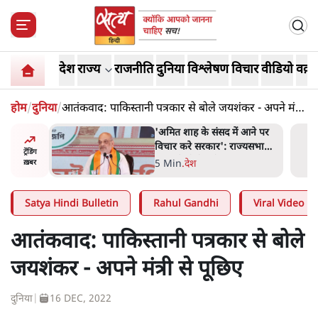
देश
राज्य
राजनीति
दुनिया
विश्लेषण
विचार
वीडियो
वक़्त
होम
/
दुनिया
/
आतंकवाद: पाकिस्तानी पत्रकार से बोले जयशंकर - अपने मंत्री
से पूछिए
 विपक्ष का
'अमित शाह के संसद में आने पर
हे हैं
विचार करे सरकार': राज्यसभा
ट्रेंडिंग
गार हैं'
सभापति ने केंद्र से कहा
5 Min
.
देश
ख़बर
Satya Hindi Bulletin
Rahul Gandhi
Viral Video
आतंकवाद: पाकिस्तानी पत्रकार से बोले
जयशंकर - अपने मंत्री से पूछिए
दुनिया
|
16 DEC, 2022