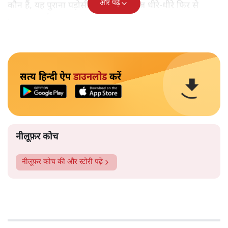
और पढ़ें
कौन हैं, यह पुराना पड़ोसी जिसे भारत आज धीरे-धीरे फिर से
पहचान रहा है?
सत्य हिन्दी ऐप
डाउनलोड
करें
नीलूफ़र कोच
नीलूफ़र कोच
की और स्टोरी पढ़ें