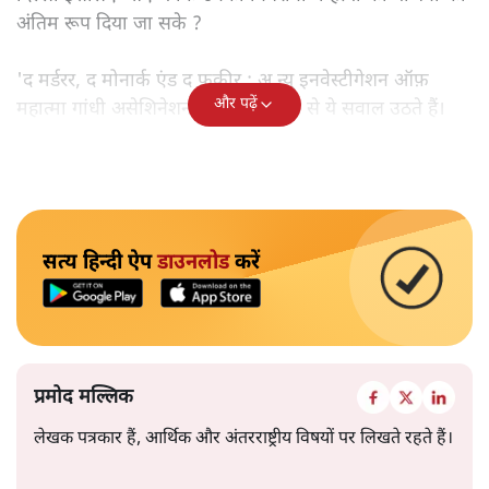
अंतिम रूप दिया जा सके ?
'द मर्डरर, द मोनार्क एंड द फ़कीर : अ न्यू इनवेस्टीगेशन ऑफ़
और पढ़ें
महात्मा गांधी असेशिनेशन' नामक किताब से ये सवाल उठते हैं।
सत्य हिन्दी ऐप
डाउनलोड
करें
प्रमोद मल्लिक
लेखक पत्रकार हैं, आर्थिक और अंतरराष्ट्रीय विषयों पर लिखते रहते हैं।