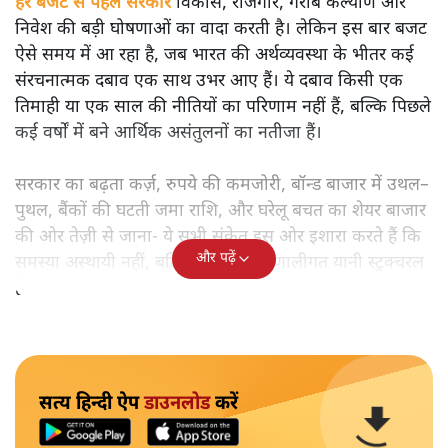
हर बजट से पहले सरकार
विकास, रोजगार, गरीब कल्याण और
निवेश की बड़ी घोषणाओं का वादा करती है। लेकिन इस बार बजट
ऐसे समय में आ रहा है, जब भारत की अर्थव्यवस्था के भीतर कई
संरचनात्मक दबाव एक साथ उभर आए हैं। ये दबाव किसी एक
तिमाही या एक साल की नीतियों का परिणाम नहीं हैं, बल्कि पिछले
कई वर्षों में बने आर्थिक असंतुलनों का नतीजा हैं।
सरकार का बढ़ता कर्ज़, रुपये की कमजोरी, बॉन्ड बाजार में उथल–
पुथल, बैंकों की घटती जमा राशि, और घरेलू बचत का शेयर बाजार
की ओर तेज़ी से जाना- ये सभी संकेत इस ओर इशारा करते हैं कि
और पढ़ें
समस्या अस्थायी नहीं, बल्कि गहरी और प्रणालीगत यानी स्ट्रक्चरल
है।
सत्य हिन्दी ऐप
डाउनलोड
करें