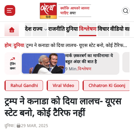
देश
राज्य
राजनीति
दुनिया
विश्लेषण
विचार
वीडियो
वक़्त
होम
/
दुनिया
/
ट्रम्प ने कनाडा को दिया लालच- यूएस स्टेट बनो, कोई टैरिफ
नहीं
र’ भागवत
मार्क ज़करबर्ग का माफीनामाः ये
ेंः
बहुत अंदर की बात है
ट्रेंडिंग
9 Min
.
विश्लेषण
ख़बर
Rahul Gandhi
Viral Video
Chhatron Ki Goonj
ट्रम्प ने कनाडा को दिया लालच- यूएस
स्टेट बनो, कोई टैरिफ नहीं
दुनिया
|
29 MAR, 2025