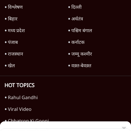
Parliament LIVE | हंगामे के बीच फिर शुरू हुई
संसद | 2 Bills Today
दिल्ली
जंतर-मंतर पर युवा आक्रोश के बाद संघ की बेचैनी
क्यों बढ़ी? प्रो. अपूर्वानंद ने बताईं 5 बड़ी वजहें
7 Min
•
विश्लेषण
Advertisement
मैं अपने सारे सर्टिफिकेट दिखाने को तैयार, मोदी जी
भी अपनी डिग्री दिखाएंः दिपके
4 Min
•
देश
'महाराष्ट्र में गैर बीजेपी वोटरों के नामों को काटने की
बड़ी साज़िश'- रोहित पवार का आरोप
4 Min
•
महाराष्ट्र