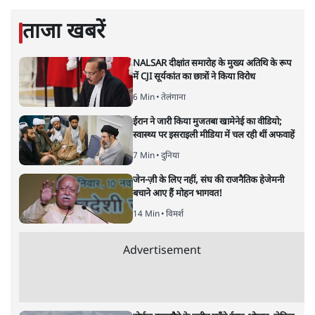
सतीश झा
की और स्टोरी पढ़ें
नतीजों पर परदे डालता घोषणा प्रधान
बजट!
अर्थतंत्र
|
अनन्त मित्तल
|
1 FEB, 2026
अनन्त मित्तल