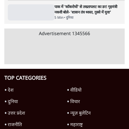
जनता का 2.32 करोड़ रोज़ाना खर्चः योगी सरकार ने
विज्ञापनों पर उड़ाने में मोदी 3.0 को भी पीछे छोड़ा
7 Min
•
उत्तर प्रदेश
शिक्षा संस्थान ‘विद्यार्थी’ नहीं, ‘अनुयायी’ तैयार कर
रहे, राहुल गांधी के बयान से छिड़ी नई बहस
6 Min
•
वक़्त-बेवक़्त
क्या 95 साल पुराने भारतीय सांख्यिकी संस्थान की
स्वायत्तता पर भी अब मंडरा रहा ख़तरा?
8 Min
•
विश्लेषण
Advertisement
उलटबांसीः राष्ट्र के चरित्र की मरम्मत जारी है
11 Min
•
व्यंग्य/उलटबाँसी