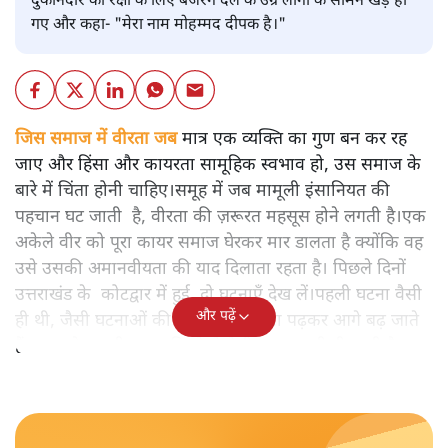
दुकानदार की रक्षा के लिए बजरंग दल के उग्र लोगों के सामने खड़े हो
गए और कहा- "मेरा नाम मोहम्मद दीपक है।"
जिस समाज में वीरता जब
मात्र एक व्यक्ति का गुण बन कर रह
जाए और हिंसा और कायरता सामूहिक स्वभाव हो, उस समाज के
बारे में चिंता होनी चाहिए।समूह में जब मामूली इंसानियत की
पहचान घट जाती है, वीरता की ज़रूरत महसूस होने लगती है।एक
अकेले वीर को पूरा कायर समाज घेरकर मार डालता है क्योंकि वह
उसे उसकी अमानवीयता की याद दिलाता रहता है। पिछले दिनों
उत्तराखंड के कोटद्वार में हुई दो घटनाएँ देख लें।पहली घटना वैसी
और पढ़ें
ही थी, जैसी घटनाओं की खबर हम रोज़ाना पढ़कर आगे बढ़ जाते
हैं।भारत के तक़रीबन हर हिस्से से ऐसी खबर आती ही रहती है।