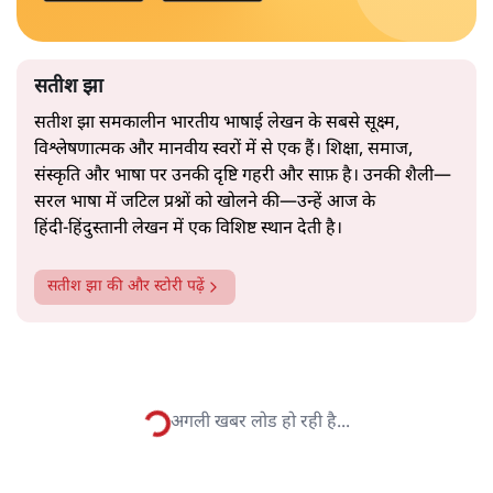
अब वे नार्थ ब्लॉक के हर गलियारे को जानने वाली वित्त मंत्री की
और पढ़ें
तरह बोलती हैं। लेकिन इस आत्मविश्वास के नीचे जो सामग्री है, वह
उतनी ही अनुमानित और दोहराव भरी।
सत्य हिन्दी ऐप
डाउनलोड
करें
सतीश झा
सतीश झा समकालीन भारतीय भाषाई लेखन के सबसे सूक्ष्म,
विश्लेषणात्मक और मानवीय स्वरों में से एक हैं। शिक्षा, समाज,
संस्कृति और भाषा पर उनकी दृष्टि गहरी और साफ़ है। उनकी शैली—
सरल भाषा में जटिल प्रश्नों को खोलने की—उन्हें आज के
हिंदी‑हिंदुस्तानी लेखन में एक विशिष्ट स्थान देती है।