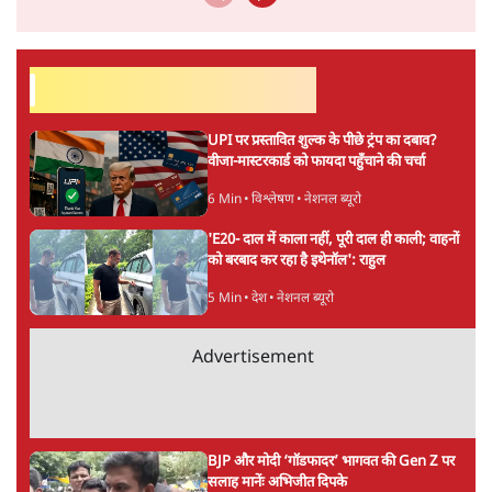
अनुवादक हैं।
अनन्त मित्तल
की और स्टोरी पढ़ें
अगली खबर लोड हो रही है...
ताजा खबरें
NALSAR दीक्षांत समारोह के मुख्य अतिथि के रूप
में CJI सूर्यकांत का छात्रों ने किया विरोध
6 Min
•
तेलंगाना
ईरान ने जारी किया मुजतबा खामेनेई का वीडियो;