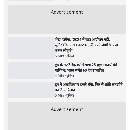
4 Min
•
देश
•
नेशनल ब्यूरो
झारखंड में छात्र नेताओं और सरकार की बातचीत
बेनतीजा, आंदोलन जारी
5 Min
•
देश
•
सत्य ब्यूरो
राहुल गांधी के जेन ज़ी इवेंट 'छात्रों की गूंज' को शर्तों
के साथ मंज़ूरी देना पड़ा
5 Min
•
देश
•
राजनीतिक ब्यूरो
Advertisement
122455
पाठकों की पसन्द