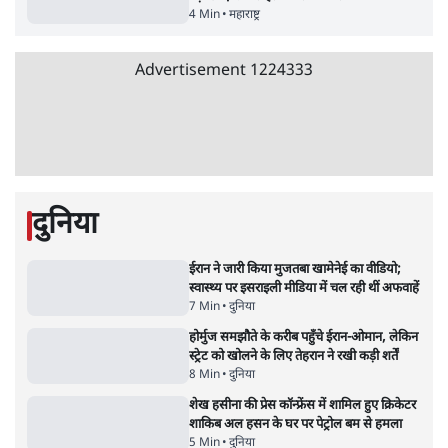
'E20- दाल में काला नहीं, पूरी दाल ही काली; वाहनों
को बरबाद कर रहा है इथेनॉल': राहुल
5 Min
•
देश
•
नेशनल ब्यूरो
Advertisement
BJP और मोदी ‘गॉडफादर’ भागवत की Gen Z पर
सलाह मानेंः अभिजीत दिपके
5 Min
•
देश
•
राजनीतिक ब्यूरो
मार्क ज़करबर्ग का माफीनामाः ये बहुत अंदर की बात
है
9 Min
•
विश्लेषण
•
शीतल पी. सिंह
महुआ मोइत्रा से SC ने कहा- ' अंडों से क्यों डरती हैं?
स्वतंत्रता सेनानी सीने पर गोली खाते थे'