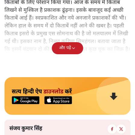
किताबों के लिए परेशान किया गया। आज के समय में किताब
लिखने से मुश्किल है प्रकाशक ढूंढ़ना। इसके बावजूद कई अच्छी
किताबें आई हैं। स्वप्रकाशित और नये अनजाने प्रकाशकों की भी।
लेकिन हाल के समय में दो किताबें नहीं आने की खबर है। पहली
किताब इसरो के प्रमुख एस सोमनाथ की है जो मलयालम में लिखी
गई थी। इसका नाम है, निलवु कुडिचा सिमहंगल। बताया जाता है
और पढ़ें
कि इसमें चंद्रयान दो की नाकामी से संबंधित कुछ चूक का जिक्र है।
सत्य हिन्दी ऐप
डाउनलोड
करें
संजय कुमार सिंह