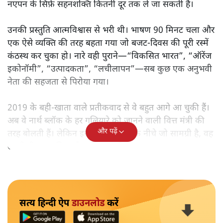
लेकिन क्या वह देहलीज़ पार कर पाया? नीतिगत झिझक, अधूरे सुधार
और ठहरे फैसलों के बीच बजट की आलोचनात्मक समीक्षा पढ़िए।
निर्मला सीतारमण जब 1 फ़रवरी
2026 को अपना नौवाँ केंद्रीय
बजट पेश करने उठीं तो वे आसानी से रिकॉर्ड बुक में दर्ज हो गईं।
लेकिन उसके बाद जो आया, उसने साफ़ दिखा दिया कि बिना
नएपन के सिर्फ़ सहनशक्ति कितनी दूर तक ले जा सकती है।
उनकी प्रस्तुति आत्मविश्वास से भरी थी। भाषण 90 मिनट चला और
एक ऐसे व्यक्ति की तरह बहता गया जो बजट‑दिवस की पूरी रस्में
कंठस्थ कर चुका हो। नारे वही पुराने—“विकसित भारत”, “ऑरेंज
इकोनॉमी”, “उत्पादकता”, “लचीलापन”—सब कुछ एक अनुभवी
नेता की सहजता से पिरोया गया।
2019 के बही‑खाता वाले प्रतीकवाद से वे बहुत आगे आ चुकी हैं।