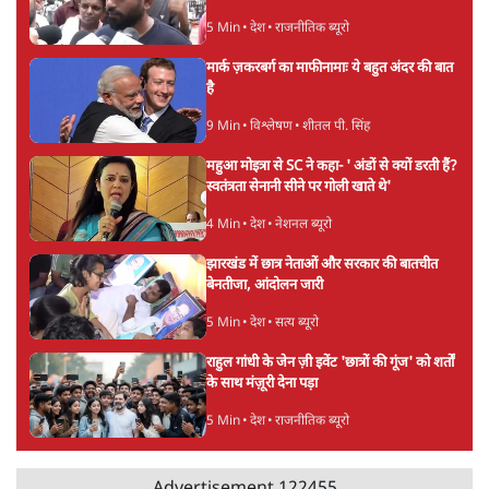
स्वास्थ्य पर इसराइली मीडिया में चल रही थीं अफवाहें
7 Min
•
दुनिया
जेन-ज़ी के लिए नहीं, संघ की राजनैतिक हेजेमनी
बचाने आए हैं मोहन भागवत!
14 Min
•
विमर्श
Advertisement
होर्मुज समझौते के करीब पहुँचे ईरान-ओमान, लेकिन
स्ट्रेट को खोलने के लिए तेहरान ने रखी कड़ी शर्तें
8 Min
•
दुनिया
BJP-RSS की वजह से राहुल के प्रयागराज
'Chhatron Ki Goonj' कार्यक्रम में उमड़ी युवाओं
की भारी भीड़
1 Min
•
विश्लेषण
UPI नागरिकों के लिए रहेगा मुफ्त, बड़े व्यापारियों पर