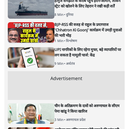
यह बजट नीतिगत नतीजों से ज़्यादा घोषणाओं पर टिका क्यों दिखता
है? आंकड़ों, ज़मीनी हकीकत और वादों के बीच घोषणा-प्रधान बजट
की आलोचनात्मक पड़ताल।
केंद्रीय वित्तमंत्री निर्मला सीतारमण द्वारा
संसद में प्रस्तुत साल
2026—27 का केंद्रीय बजट बीजेपी और प्रधानमंत्री नरेंद्र मोदी
द्वारा साल 2014 में जारी घोषणा पत्र की तरह वायदों का पुलिंदा
है। बजट में अधिकांश योजनाओं का साल—दो साल में तो
अर्थव्यवस्था पर कोई असर दिखता प्रतीत नहीं होता। इसकी वजह
दुर्लभ खनिज गलियारे से लेकर नए जलमार्गों के विकास तक
लगभग सभी बड़ी परियोजनाओं के लागू होने की अवधि खासी लंबी
होना है। इसी तरह रोजगार संवर्धन के दावे वाली पर्यटन सुविधाओं
के विस्तार एवं उनके लिए टूरिस्ट गाइड आदि के प्रशिक्षण एवं पैरा
मेडिकल सेवाओं के लिए प्रशिक्षण सुविधाओं की स्थापना अथवा
विस्तार एवं क्लाउड कंप्यूटिंग नेटवर्क के विस्तार के लिए स्वदेशी
डेटा सेंटरों की स्थापना संबंधी घोषणाओं के लागू होने में लंबा समय