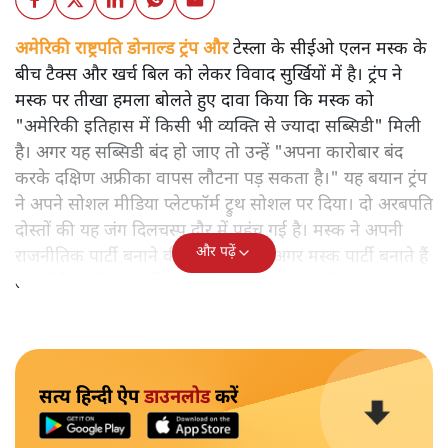
अमेरिकी राष्ट्रपति डोनाल्ड ट्रंप और
टेस्ला के सीईओ एलन मस्क के
बीच टैक्स और खर्च बिल को लेकर विवाद सुर्खियों में है। ट्रंप ने
मस्क पर तीखा हमला बोलते हुए दावा किया कि मस्क को
"अमेरिकी इतिहास में किसी भी व्यक्ति से ज्यादा सब्सिडी" मिली
है। अगर यह सब्सिडी बंद हो जाए तो उन्हें "अपना कारोबार बंद
करके दक्षिण अफ्रीका वापस लौटना पड़ सकता है।" यह बयान ट्रंप
ने अपने सोशल मीडिया प्लेटफॉर्म ट्रुथ सोशल पर दिया। दो अरबपति
दोस्तों की यह जंग दिलचस्प दौर में पहुंच गई है। मस्क ने अपनी
और पढ़ें
राजनीतिक पार्टी बनाने की धमकी दी है। अगर मस्क पार्टी बनाते हैं
तो अमेरिका में राजनीतिक समीकरण बदल सकते हैं।
सत्य हिन्दी ऐप
डाउनलोड
करें