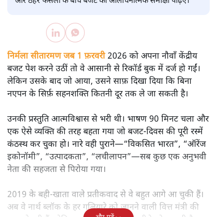
सतीश झा
मोदी सरकार का बजट 2026 बड़े बदलाव का वादा करता दिखता है,
लेकिन क्या वह देहलीज़ पार कर पाया? नीतिगत झिझक, अधूरे सुधार
और ठहरे फैसलों के बीच बजट की आलोचनात्मक समीक्षा पढ़िए।
निर्मला सीतारमण जब 1 फ़रवरी
2026 को अपना नौवाँ केंद्रीय
बजट पेश करने उठीं तो वे आसानी से रिकॉर्ड बुक में दर्ज हो गईं।
लेकिन उसके बाद जो आया, उसने साफ़ दिखा दिया कि बिना
नएपन के सिर्फ़ सहनशक्ति कितनी दूर तक ले जा सकती है।