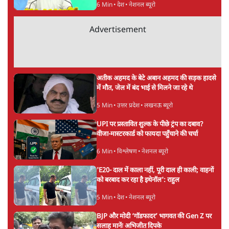
ताजा खबरें
जंतर मंतर से गायब ABVP रांची में छात्रों के लिए क्यों
प्रोटेस्ट कर रही है
6 Min
•
देश
महिला आरक्षण बिलः किरण रिजिजू और राहुल गांधी
में एक्स पर ज़ुबानी जंग
3 Min
•
देश
भारत में मेटा की 'अवैध सेंसरशिप' बढ़ी, एक्टिविस्ट
टेलीग्राम की तरफ मुड़े
9 Min
•
देश
Advertisement
झारखंड में छात्र नेताओं और सरकार की बातचीत
बेनतीजा, आंदोलन जारी