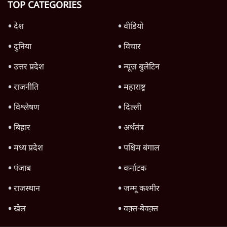
उलटबांसीः राष्ट्र के चरित्र की मरम्मत जारी है
11 Min
•
व्यंग्य/उलटबाँसी
जंतर-मंतर पर युवा आक्रोश के बाद संघ की बेचैनी
क्यों बढ़ी? प्रो. अपूर्वानंद ने बताईं 5 बड़ी वजहें
7 Min
•
विश्लेषण
मैं अपने सारे सर्टिफिकेट दिखाने को तैयार, मोदी जी
भी अपनी डिग्री दिखाएंः दिपके
4 Min
•
देश
Advertisement
'महाराष्ट्र में गैर बीजेपी वोटरों के नामों को काटने की
बड़ी साज़िश'- रोहित पवार का आरोप
4 Min
•
महाराष्ट्र
पीएम केयर्स फंडः मार्च 2023 के बाद कोई हिसाब-
किताब नहीं, द हिन्दू की पड़ताल
4 Min
•
देश