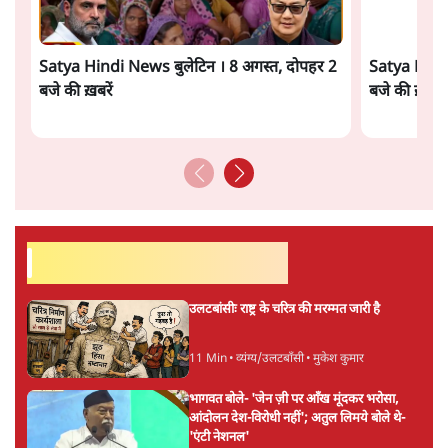
उपलब्धि बताने पर मजबूर होना पड़ा।
सत्य हिन्दी ऐप
डाउनलोड
करें
अनन्त मित्तल
लेखक वरिष्ठ पत्रकार हैं एवं 'अमेरिकी इतिहास की रूपरेखा' पुस्तक के
अनुवादक हैं।
अनन्त मित्तल
की और स्टोरी पढ़ें
अगली खबर लोड हो रही है...