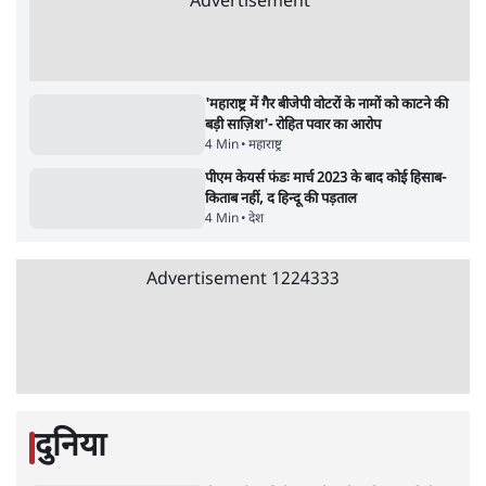
सर्वाधिक पढ़ी गयी खबरें
उलटबांसीः राष्ट्र के चरित्र की मरम्मत जारी है
11 Min
•
व्यंग्य/उलटबाँसी
•
मुकेश कुमार
भागवत बोले- 'जेन ज़ी पर आँख मूंदकर भरोसा,
आंदोलन देश-विरोधी नहीं'; अतुल लिमये बोले थे-
'एंटी नेशनल'
6 Min
•
देश
•
नेशनल ब्यूरो
Advertisement
अतीक अहमद के बेटे अबान अहमद की सड़क हादसे
में मौत, जेल में बंद भाई से मिलने जा रहे थे
5 Min
•
उत्तर प्रदेश
•
लखनऊ ब्यूरो