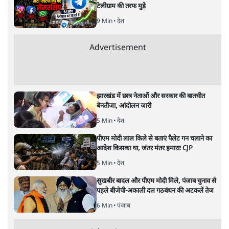
अर्थतंत्र
|
अनन्त मित्तल
|
1 FEB, 2026
अनन्त मित्तल
यह बजट नीतिगत नतीजों से ज़्यादा घोषणाओं पर टिका क्यों दिखता
है? आंकड़ों, ज़मीनी हकीकत और वादों के बीच घोषणा-प्रधान बजट
की आलोचनात्मक पड़ताल।
केंद्रीय वित्तमंत्री निर्मला सीतारमण द्वारा
संसद में प्रस्तुत साल
2026—27 का केंद्रीय बजट बीजेपी और प्रधानमंत्री नरेंद्र मोदी
द्वारा साल 2014 में जारी घोषणा पत्र की तरह वायदों का पुलिंदा
है। बजट में अधिकांश योजनाओं का साल—दो साल में तो
अर्थव्यवस्था पर कोई असर दिखता प्रतीत नहीं होता। इसकी वजह