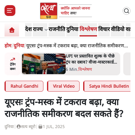
देश
राज्य
राजनीति
दुनिया
विश्लेषण
विचार
वीडियो
वक़्त
होम
/
दुनिया
/
यूएसः ट्रंप-मस्क में टकराव बढ़ा, क्या राजनीतिक समीकरण
बदल सकते हैं?
अबान अहमद
UPI पर प्रस्तावित शुल्क के पीछे
ेल में बंद
ट्रंप का दबाव? वीजा-मास्टरकार्ड
ट्रेंडिंग
को फायदा पहुँचाने की चर्चा
6 Min
.
विश्लेषण
ख़बर
Rahul Gandhi
Viral Video
Satya Hindi Bulletin
यूएसः ट्रंप-मस्क में टकराव बढ़ा, क्या
राजनीतिक समीकरण बदल सकते हैं?
दुनिया
|
सत्य ब्यूरो
|
1 JUL, 2025