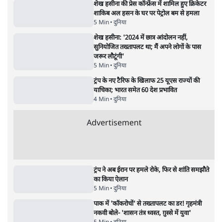
UPI पर प्रस्तावित शुल्क के पीछे ट्रंप का दबाव?
वीजा-मास्टरकार्ड को फायदा पहुँचाने की चर्चा
6 Min
•
विश्लेषण
•
नेशनल ब्यूरो
'E20- दाल में काला नहीं, पूरी दाल ही काली; वाहनों
को बरबाद कर रहा है इथेनॉल': राहुल
5 Min
•
देश
•
नेशनल ब्यूरो
BJP और मोदी ‘गॉडफादर’ भागवत की Gen Z पर
सलाह मानेंः अभिजीत दिपके
5 Min
•
देश
•
राजनीतिक ब्यूरो
मार्क ज़करबर्ग का माफीनामाः ये बहुत अंदर की बात
है
9 Min
•
विश्लेषण
•
शीतल पी. सिंह
Advertisement
122455