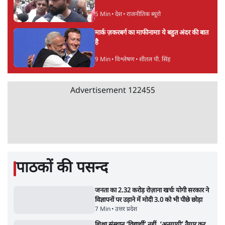
5 Min
•
देश
पीएम मोदी लाल किले से बताएं पैलेट गन चलाने का
आदेश किसका था, जंतर मंतर हमाराः CJP
5 Min
•
देश
सुखबीर बादल और पीएम मोदी मिले, पंजाब चुनाव से
पहले बीजेपी-अकाली दल गठबंधन की अटकलें तेज
6 Min
•
पंजाब
Advertisement
संसद में क्या FCRA बिल पेश कर सकते हैं शाह?
कांग्रेस ने अपने सांसदों के लिए जारी किया व्हिप
6 Min
•
देश
'E20- दाल में काला नहीं, पूरी दाल ही काली; वाहनों
को बरबाद कर रहा है इथेनॉल': राहुल