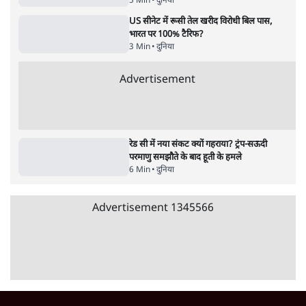
पाठकों की पसन्द
जनता का 2.32 करोड़ रोज़ाना खर्चः योगी सरकार ने
विज्ञापनों पर उड़ाने में मोदी 3.0 को भी पीछे छोड़ा
7 Min
•
उत्तर प्रदेश
शिक्षा संस्थान ‘विद्यार्थी’ नहीं, ‘अनुयायी’ तैयार कर
रहे, राहुल गांधी के बयान से छिड़ी नई बहस
6 Min
•
वक़्त-बेवक़्त
क्या 95 साल पुराने भारतीय सांख्यिकी संस्थान की
स्वायत्तता पर भी अब मंडरा रहा ख़तरा?
8 Min
•
विश्लेषण
Advertisement