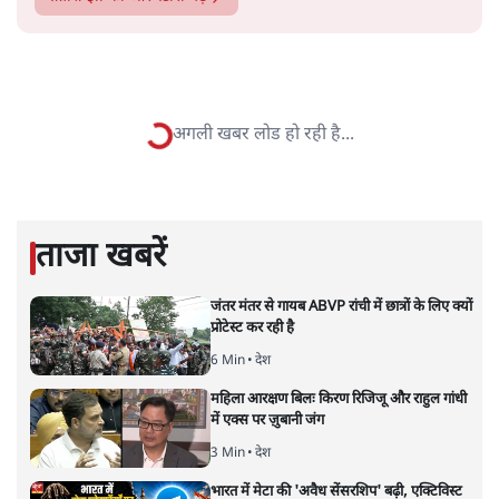
सतीश झा
सतीश झा समकालीन भारतीय भाषाई लेखन के सबसे सूक्ष्म,
विश्लेषणात्मक और मानवीय स्वरों में से एक हैं। शिक्षा, समाज,
संस्कृति और भाषा पर उनकी दृष्टि गहरी और साफ़ है। उनकी शैली—
सरल भाषा में जटिल प्रश्नों को खोलने की—उन्हें आज के
हिंदी‑हिंदुस्तानी लेखन में एक विशिष्ट स्थान देती है।
सतीश झा
की और स्टोरी पढ़ें
नतीजों पर परदे डालता घोषणा प्रधान
बजट!