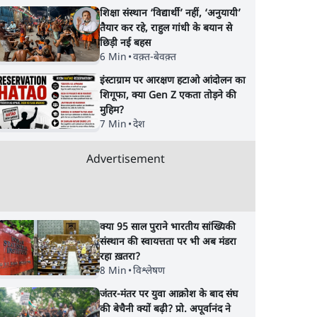
शिक्षा संस्थान ‘विद्यार्थी’ नहीं, ‘अनुयायी’
तैयार कर रहे, राहुल गांधी के बयान से
छिड़ी नई बहस
6 Min
•
वक़्त-बेवक़्त
इंस्टाग्राम पर आरक्षण हटाओ आंदोलन का
शिगूफा, क्या Gen Z एकता तोड़ने की
मुहिम?
7 Min
•
देश
Advertisement
क्या 95 साल पुराने भारतीय सांख्यिकी
संस्थान की स्वायत्तता पर भी अब मंडरा
रहा ख़तरा?
8 Min
•
विश्लेषण
जंतर-मंतर पर युवा आक्रोश के बाद संघ
की बेचैनी क्यों बढ़ी? प्रो. अपूर्वानंद ने