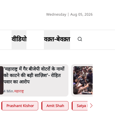
Wednesday | Aug 05, 2026
वीडियो
वक़्त-बेवक़्त
E20 विवादः आप के पीएम आवास
मार्च को रोका, धरने पर बैठे
केजरीवाल-सिसोदिया
5 Min
.
देश
Prashant Kishor
Amit Shah
Satya Hindi
CJP