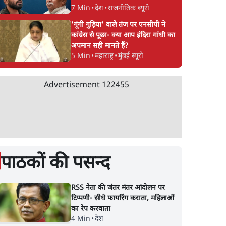
7 Min
•
देश
•
राजनीतिक ब्यूरो
'गूंगी गुड़िया' वाले तंज पर एनसीपी ने
कांग्रेस से पूछा- क्या आप इंदिरा गांधी का
अपमान सही मानते हैं?
5 Min
•
महाराष्ट्र
•
मुंबई ब्यूरो
Advertisement
122455
पाठकों की पसन्द
RSS नेता की जंतर मंतर आंदोलन पर
टिप्पणी- सीधे फायरिंग कराता, महिलाओं
का रेप करवाता
4 Min
•
देश