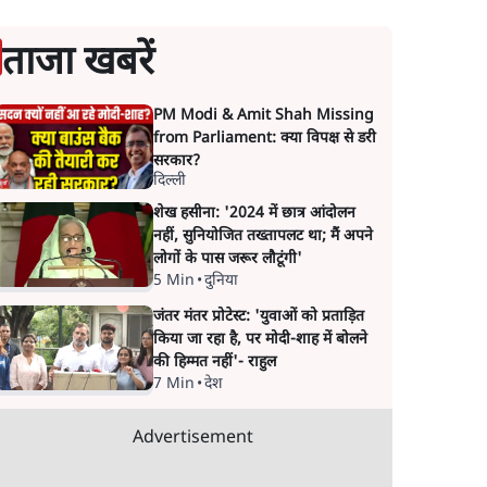
ताजा खबरें
PM Modi & Amit Shah Missing
from Parliament: क्या विपक्ष से डरी
सरकार?
दिल्ली
शेख हसीना: '2024 में छात्र आंदोलन
नहीं, सुनियोजित तख्तापलट था; मैं अपने
लोगों के पास जरूर लौटूंगी'
5 Min
•
दुनिया
जंतर मंतर प्रोटेस्ट: 'युवाओं को प्रताड़ित
किया जा रहा है, पर मोदी-शाह में बोलने
की हिम्मत नहीं'- राहुल
7 Min
•
देश
Advertisement