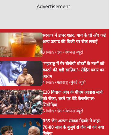
Advertisement
सरकार ने डाबर शहद, गाय के घी और कई
अन्य उत्पाद की बिक्री पर रोक लगाई
3 Min
•
देश
•
नेशनल ब्यूरो
'महाराष्ट्र में गैर बीजेपी वोटरों के नामों को
काटने की बड़ी साज़िश'- रोहित पवार का
आरोप
4 Min
•
महाराष्ट्र
•
मुंबई ब्यूरो
E20 विवादः आप के पीएम आवास मार्च
को रोका, धरने पर बैठे केजरीवाल-
सिसोदिया
5 Min
•
देश
•
नेशनल ब्यूरो
RSS जेन अल्फा संवादः दिपके ने कहा-
70-80 साल के बुजुर्ग से जेन जी को क्या
मिलेगा