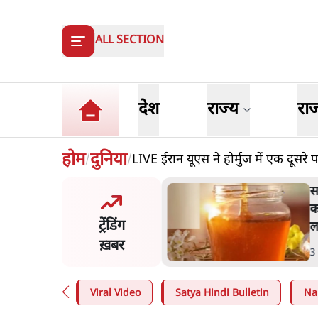
ALL SECTION
देश
राज्य
रा
होम
दुनिया
LIVE ईरान यूएस ने होर्मुज में एक दूसर
/
/
र ने डाबर शहद, गाय के घी और
'म
्य उत्पाद की बिक्री पर रोक
क
ट्रेंडिंग
प
ख़बर
n
.
देश
4
Viral Video
Satya Hindi Bulletin
Na