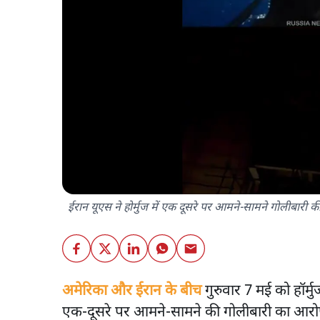
ईरान यूएस ने होर्मुज में एक दूसरे पर आमने-सामने गोलीबारी क
अमेरिका और ईरान के बीच
गुरुवार 7 मई को हॉर्मुज 
एक-दूसरे पर आमने-सामने की गोलीबारी का आरोप