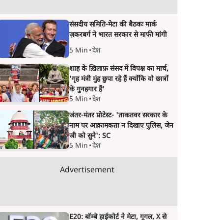
संसदीय समिति-मेटा की बैठकः मार्क
ज़करबर्ग ने भारत सरकार से माफी मांगी
5 Min
•
देश
शाह के ख़िलाफ़ संसद में विपक्ष का मार्च,
'गृह मंत्री मुंह छुपा रहे हैं क्योंकि वो छात्रों
के गुनहगार हैं'
5 Min
•
देश
जंतर-मंतर प्रोटेस्ट- 'ताकतवर सरकार के
नाम पर आक्रामकता न दिखाए पुलिस, जेन
जी को सुने': SC
5 Min
•
देश
Advertisement
E20: बॉम्बे हाईकोर्ट ने मेटा, गूगल, X से