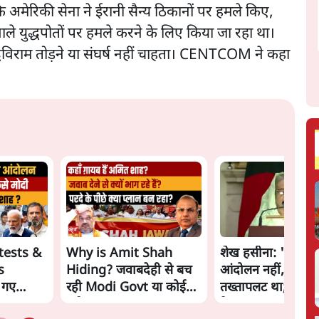
अमेरिकी सेना ने ईरानी सैन्य ठिकानों पर हमले किए,
ाले युद्धपोतों पर हमले करने के लिए किया जा रहा था।
्धविराम तोड़ने या संघर्ष नहीं चाहता। CENTCOM ने कहा
tests &
Why is Amit Shah
शेख हसीना: '2024 में
s
Hiding? जवाबदेही से बच
आंदोलन नहीं, सुनिय
 गए
रही Modi Govt या कोई
तख्तापलट था; मैं अपन
नई चाल? | The Daily
के पास जरूर लौटूंगी'