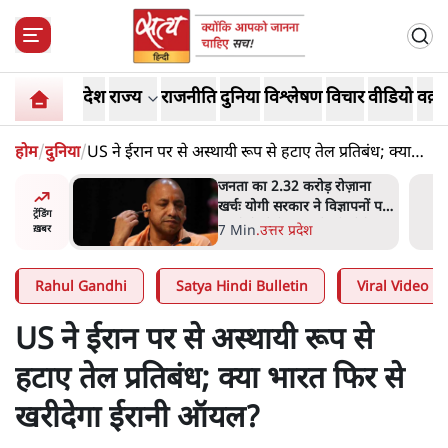
देश
राज्य
राजनीति
दुनिया
विश्लेषण
विचार
वीडियो
वक़्त
होम
/
दुनिया
/
US ने ईरान पर से अस्थायी रूप से हटाए तेल प्रतिबंध; क्या
भारत फिर से खरीदेगा ईरानी ऑयल?
ोज़ाना
उलटबांसीः राष्ट्र के चरित्र की मरम्मत
्ञापनों पर
जारी है
ट्रेंडिंग
भी पीछे
11 Min
.
व्यंग्य/उलटबाँसी
ख़बर
Rahul Gandhi
Satya Hindi Bulletin
Viral Video
US ने ईरान पर से अस्थायी रूप से
हटाए तेल प्रतिबंध; क्या भारत फिर से
खरीदेगा ईरानी ऑयल?