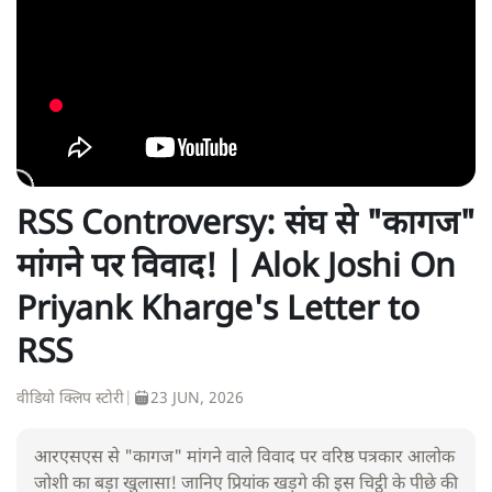
RSS Controversy: संघ से "कागज"
मांगने पर विवाद! | Alok Joshi On
Priyank Kharge's Letter to
RSS
वीडियो क्लिप स्टोरी
|
23 JUN, 2026
आरएसएस से "कागज" मांगने वाले विवाद पर वरिष्ठ पत्रकार आलोक
जोशी का बड़ा खुलासा! जानिए प्रियांक खड़गे की इस चिट्ठी के पीछे की