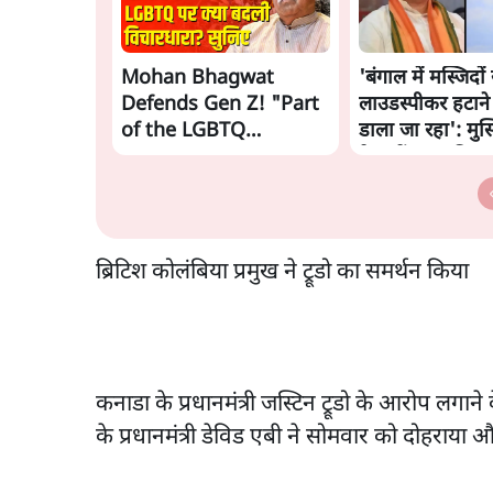
Mohan Bhagwat
'बंगाल में मस्जिदों 
Defends Gen Z! "Part
लाउडस्पीकर हटाने
of the LGBTQ
डाला जा रहा': मुस
Community"—Is This
नेताओं का अमित 
the RSS's New Move?
पत्र
ब्रिटिश कोलंबिया प्रमुख ने ट्रूडो का समर्थन किया
कनाडा के प्रधानमंत्री जस्टिन ट्रूडो के आरोप लगा
के प्रधानमंत्री डेविड एबी ने सोमवार को दोहराया