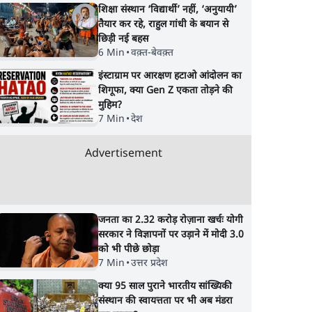
शिक्षा संस्थान ‘विद्यार्थी’ नहीं, ‘अनुयायी’
नकवी बोले- 'शासन तंत्र
100% टैरिफ?
तैयार कर रहे, राहुल गांधी के बयान से
ध्वस्त, ग़ुस्से में युवा'
छिड़ी नई बहस
6 Min
•
वक़्त-बेवक़्त
इंस्टाग्राम पर आरक्षण हटाओ आंदोलन का
शिगूफा, क्या Gen Z एकता तोड़ने की
मुहिम?
7 Min
•
देश
Advertisement
जनता का 2.32 करोड़ रोज़ाना खर्चः योगी
सरकार ने विज्ञापनों पर उड़ाने में मोदी 3.0
को भी पीछे छोड़ा
7 Min
•
उत्तर प्रदेश
क्या 95 साल पुराने भारतीय सांख्यिकी
संस्थान की स्वायत्तता पर भी अब मंडरा