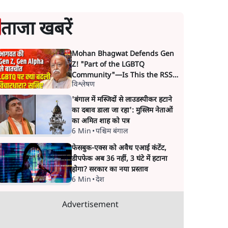
ताजा खबरें
Mohan Bhagwat Defends Gen
Z! "Part of the LGBTQ
Community"—Is This the RSS's
विश्लेषण
New Move?
'बंगाल में मस्जिदों से लाउडस्पीकर हटाने
का दबाव डाला जा रहा': मुस्लिम नेताओं
का अमित शाह को पत्र
6 Min
•
पश्चिम बंगाल
फेसबुक-एक्स को अवैध एआई कंटेंट,
डीपफेक अब 36 नहीं, 3 घंटे में हटाना
होगा? सरकार का नया प्रस्ताव
6 Min
•
देश
Advertisement