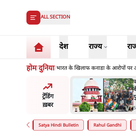
ALL SECTION
देश
राज्य
रा
होम
दुनिया
भारत के खिलाफ कनाडा के आरोपों पर अम
/
/
य समिति-मेटा की बैठकः मार्क
ज
र्ग ने भारत सरकार से माफी
क
ट्रेंडिंग
प
ख़बर
n
.
देश
5
Satya Hindi Bulletin
Rahul Gandhi