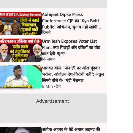
Abhijeet Dipke Press
Conference: CJP का 'Kya Bolti
Public' अभियान, चुनाव नहीं लड़ेगी
दिल्ली
CJP!
Urmilesh Exposes Voter List
Plan: क्या पिछड़ों और दलितों का वोट
काट देगी BJP?
विश्लेषण
भागवत बोले- 'जेन ज़ी पर आँख मूंदकर
भरोसा, आंदोलन देश-विरोधी नहीं'; अतुल
लिमये बोले थे- 'एंटी नेशनल'
6 Min
•
देश
Advertisement
अतीक अहमद के बेटे अबान अहमद की