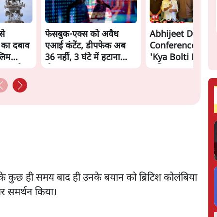
से
फेसबुक-एक्स को अवैध
Abhijeet Dipke 
 का दबाव
एआई कंटेंट, डीपफेक अब
Conference: CJP
्लिम
36 नहीं, 3 घंटे में हटाना
'Kya Bolti Public
शाह को
होगा? सरकार का नया
अभियान, चुनाव नहीं 
प्रस्ताव
CJP!
ने के कुछ ही समय बाद ही उनके बयान को ब्रिटिश कोलंबिया
 और समर्थन किया।