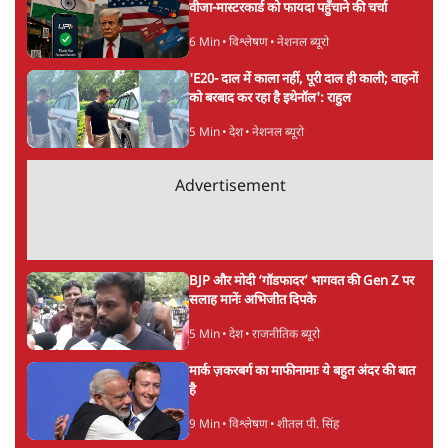
वीजा-मास्टरकार्ड को फायदा पहुँचाने की चर्चा
6 Min
•
विश्लेषण
•
नेशनल ब्यूरो
'E20- दाल में काला नहीं, पूरी दाल ही काली; वाहनों
को बरबाद कर रहा है इथेनॉल': राहुल
5 Min
•
देश
•
नेशनल ब्यूरो
Advertisement
BJP और मोदी ‘गॉडफादर’ भागवत की Gen Z पर
सलाह मानेंः अभिजीत दिपके
5 Min
•
देश
•
राजनीतिक ब्यूरो
मार्क ज़करबर्ग का माफीनामाः ये बहुत अंदर की बात
है
9 Min
•
विश्लेषण
•
शीतल पी. सिंह