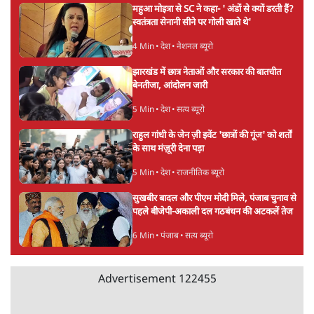
महुआ मोइत्रा से SC ने कहा- ' अंडों से क्यों डरती हैं?
स्वतंत्रता सेनानी सीने पर गोली खाते थे'
4 Min
•
देश
•
नेशनल ब्यूरो
झारखंड में छात्र नेताओं और सरकार की बातचीत
बेनतीजा, आंदोलन जारी
5 Min
•
देश
•
सत्य ब्यूरो
राहुल गांधी के जेन ज़ी इवेंट 'छात्रों की गूंज' को शर्तों
के साथ मंज़ूरी देना पड़ा
5 Min
•
देश
•
राजनीतिक ब्यूरो
सुखबीर बादल और पीएम मोदी मिले, पंजाब चुनाव से
पहले बीजेपी-अकाली दल गठबंधन की अटकलें तेज
6 Min
•
पंजाब
•
सत्य ब्यूरो
Advertisement
122455