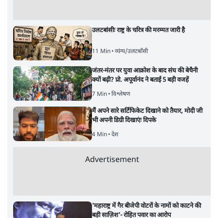
उलटबांसीः राष्ट्र के चरित्र की मरम्मत जारी है
11 Min
•
व्यंग्य/उलटबाँसी
जंतर-मंतर पर युवा आक्रोश के बाद संघ की बेचैनी
क्यों बढ़ी? प्रो. अपूर्वानंद ने बताईं 5 बड़ी वजहें
7 Min
•
विश्लेषण
मैं अपने सारे सर्टिफिकेट दिखाने को तैयार, मोदी जी
भी अपनी डिग्री दिखाएंः दिपके
4 Min
•
देश
Advertisement
'महाराष्ट्र में गैर बीजेपी वोटरों के नामों को काटने की
बड़ी साज़िश'- रोहित पवार का आरोप