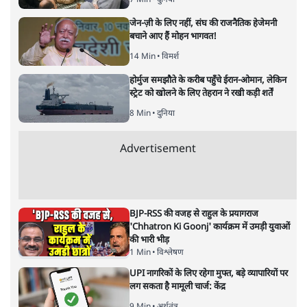
7 Min
•
दुनिया
जेन-ज़ी के लिए नहीं, संघ की राजनैतिक हेजेमनी
बचाने आए हैं मोहन भागवत!
14 Min
•
विमर्श
होर्मुज समझौते के करीब पहुँचे ईरान-ओमान, लेकिन
स्ट्रेट को खोलने के लिए तेहरान ने रखी कड़ी शर्तें
8 Min
•
दुनिया
Advertisement
BJP-RSS की वजह से राहुल के प्रयागराज
'Chhatron Ki Goonj' कार्यक्रम में उमड़ी युवाओं
की भारी भीड़
1 Min
•
विश्लेषण
UPI नागरिकों के लिए रहेगा मुफ्त, बड़े व्यापारियों पर
लग सकता है मामूली चार्ज: केंद्र