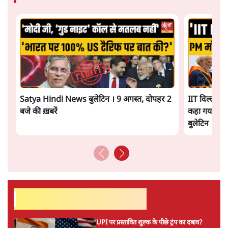
Satya Hindi News बुलेटिन । 9 अगस्त, दोपहर 2
IIT दिल्ली के
बजे की ख़बरें
कहा गया! | ओ
बुलेटिन
सर्वाधिक पढ़ी गयी खबरें
UPI पर प्रस्तावित शुल्क के पीछे ट्रंप का दबाव?