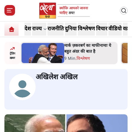
देश
राज्य
राजनीति
दुनिया
विश्लेषण
विचार
वीडियो
वक़्त
र’ भागवत
मार्क ज़करबर्ग का माफीनामाः ये
ेंः
बहुत अंदर की बात है
ट्रेंडिंग
9 Min
.
विश्लेषण
ख़बर
अखिलेश अखिल