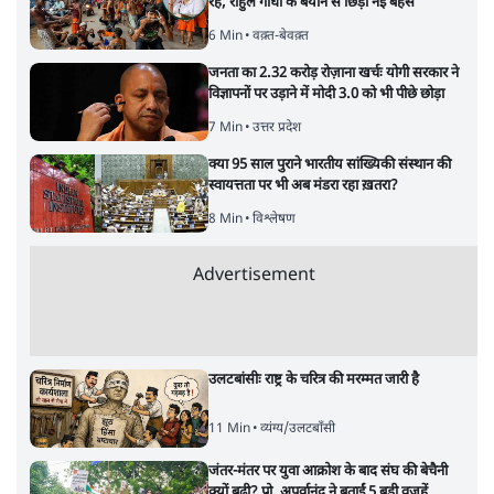
रहे, राहुल गांधी के बयान से छिड़ी नई बहस
6 Min
•
वक़्त-बेवक़्त
जनता का 2.32 करोड़ रोज़ाना खर्चः योगी सरकार ने
विज्ञापनों पर उड़ाने में मोदी 3.0 को भी पीछे छोड़ा
7 Min
•
उत्तर प्रदेश
क्या 95 साल पुराने भारतीय सांख्यिकी संस्थान की
स्वायत्तता पर भी अब मंडरा रहा ख़तरा?
8 Min
•
विश्लेषण
Advertisement
उलटबांसीः राष्ट्र के चरित्र की मरम्मत जारी है
11 Min
•
व्यंग्य/उलटबाँसी
जंतर-मंतर पर युवा आक्रोश के बाद संघ की बेचैनी
क्यों बढ़ी? प्रो. अपूर्वानंद ने बताईं 5 बड़ी वजहें