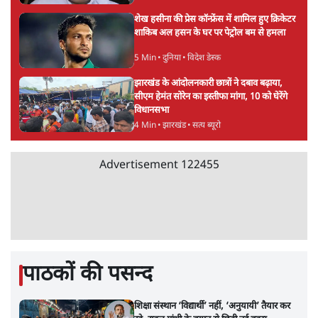
शेख हसीना की प्रेस कॉन्फ्रेंस में शामिल हुए क्रिकेटर
शाकिब अल हसन के घर पर पेट्रोल बम से हमला
5 Min
•
दुनिया
•
विदेश डेस्क
झारखंड के आंदोलनकारी छात्रों ने दबाव बढ़ाया,
सीएम हेमंत सोरेन का इस्तीफा मांगा, 10 को घेरेंगे
विधानसभा
4 Min
•
झारखंड
•
सत्य ब्यूरो
Advertisement
122455
पाठकों की पसन्द
शिक्षा संस्थान ‘विद्यार्थी’ नहीं, ‘अनुयायी’ तैयार कर