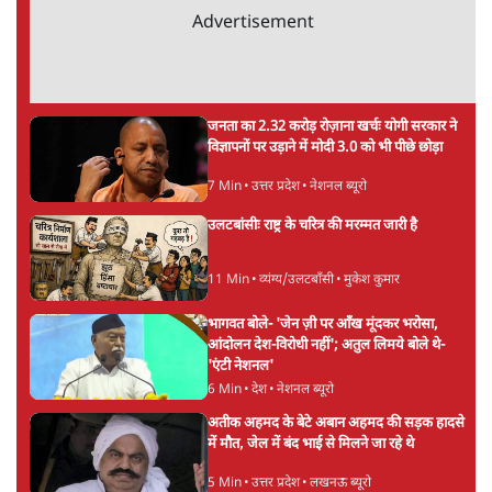
Advertisement
जनता का 2.32 करोड़ रोज़ाना खर्चः योगी सरकार ने
विज्ञापनों पर उड़ाने में मोदी 3.0 को भी पीछे छोड़ा
7 Min
•
उत्तर प्रदेश
•
नेशनल ब्यूरो
उलटबांसीः राष्ट्र के चरित्र की मरम्मत जारी है
11 Min
•
व्यंग्य/उलटबाँसी
•
मुकेश कुमार
भागवत बोले- 'जेन ज़ी पर आँख मूंदकर भरोसा,
आंदोलन देश-विरोधी नहीं'; अतुल लिमये बोले थे-
'एंटी नेशनल'
6 Min
•
देश
•
नेशनल ब्यूरो
अतीक अहमद के बेटे अबान अहमद की सड़क हादसे
में मौत, जेल में बंद भाई से मिलने जा रहे थे
5 Min
•
उत्तर प्रदेश
•
लखनऊ ब्यूरो