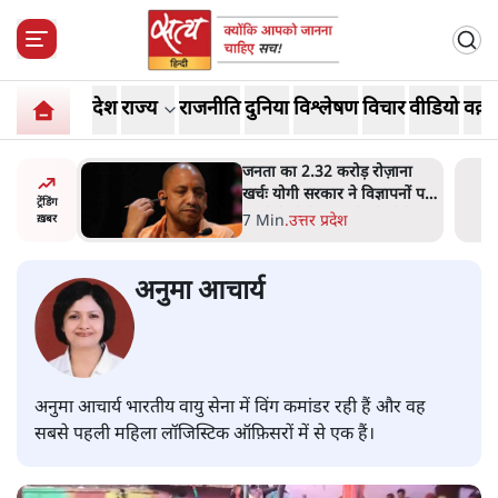
देश
राज्य
राजनीति
दुनिया
विश्लेषण
विचार
वीडियो
वक़्त
ोज़ाना
उलटबांसीः राष्ट्र के चरित्र की मरम्मत
्ञापनों पर
जारी है
ट्रेंडिंग
भी पीछे
11 Min
.
व्यंग्य/उलटबाँसी
ख़बर
अनुमा आचार्य
अनुमा आचार्य भारतीय वायु सेना में विंग कमांडर रही हैं और वह
सबसे पहली महिला लॉजिस्टिक ऑफ़िसरों में से एक हैं।