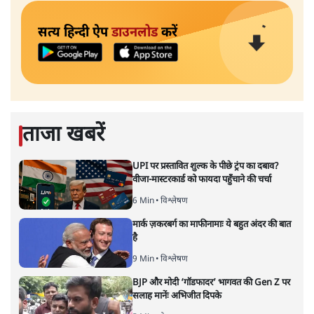
सत्य हिन्दी ऐप
डाउनलोड
करें
ताजा खबरें
UPI पर प्रस्तावित शुल्क के पीछे ट्रंप का दबाव?
वीजा-मास्टरकार्ड को फायदा पहुँचाने की चर्चा
6 Min
•
विश्लेषण
मार्क ज़करबर्ग का माफीनामाः ये बहुत अंदर की बात
है
9 Min
•
विश्लेषण
BJP और मोदी ‘गॉडफादर’ भागवत की Gen Z पर
सलाह मानेंः अभिजीत दिपके