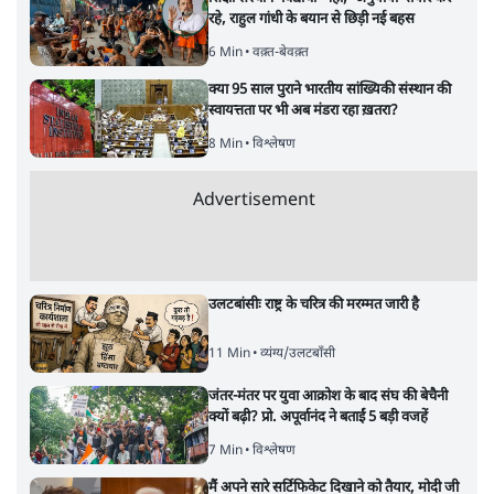
रहे, राहुल गांधी के बयान से छिड़ी नई बहस
6 Min
•
वक़्त-बेवक़्त
क्या 95 साल पुराने भारतीय सांख्यिकी संस्थान की
स्वायत्तता पर भी अब मंडरा रहा ख़तरा?
8 Min
•
विश्लेषण
Advertisement
उलटबांसीः राष्ट्र के चरित्र की मरम्मत जारी है
11 Min
•
व्यंग्य/उलटबाँसी
जंतर-मंतर पर युवा आक्रोश के बाद संघ की बेचैनी
क्यों बढ़ी? प्रो. अपूर्वानंद ने बताईं 5 बड़ी वजहें
7 Min
•
विश्लेषण
मैं अपने सारे सर्टिफिकेट दिखाने को तैयार, मोदी जी