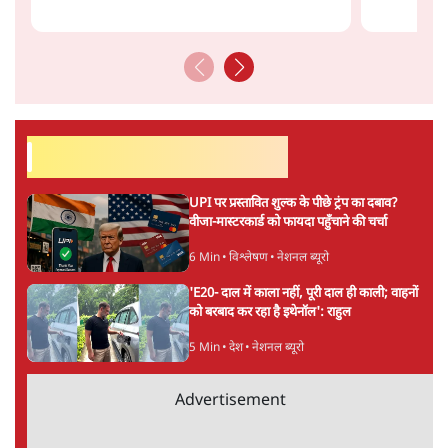
सर्वाधिक पढ़ी गयी खबरें
UPI पर प्रस्तावित शुल्क के पीछे ट्रंप का दबाव?
वीजा-मास्टरकार्ड को फायदा पहुँचाने की चर्चा
6 Min
•
विश्लेषण
•
नेशनल ब्यूरो
'E20- दाल में काला नहीं, पूरी दाल ही काली; वाहनों
को बरबाद कर रहा है इथेनॉल': राहुल
5 Min
•
देश
•
नेशनल ब्यूरो
Advertisement