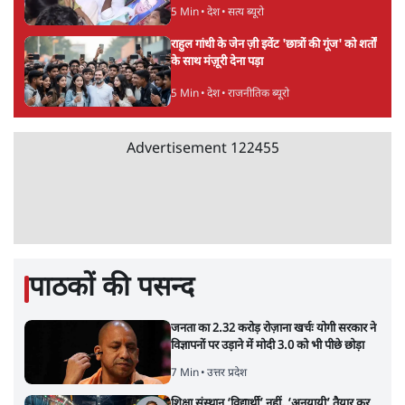
5 Min
•
देश
•
सत्य ब्यूरो
राहुल गांधी के जेन ज़ी इवेंट 'छात्रों की गूंज' को शर्तों
के साथ मंज़ूरी देना पड़ा
5 Min
•
देश
•
राजनीतिक ब्यूरो
Advertisement
122455
पाठकों की पसन्द
जनता का 2.32 करोड़ रोज़ाना खर्चः योगी सरकार ने
विज्ञापनों पर उड़ाने में मोदी 3.0 को भी पीछे छोड़ा
7 Min
•
उत्तर प्रदेश
शिक्षा संस्थान ‘विद्यार्थी’ नहीं, ‘अनुयायी’ तैयार कर