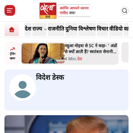
देश
राज्य
राजनीति
दुनिया
विश्लेषण
विचार
वीडियो
वक़्त
े कहा- ' अंडों
Abhijeet Dipke Press
ंत्रता सेनानी
Conference: CJP का 'Kya
ट्रेंडिंग
े'
Bolti Public' अभियान, चुनाव
-
.
दिल्ली
ख़बर
नहीं लड़ेगी CJP!
विदेश डेस्क