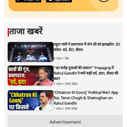
ताजा खबरें
राहुल गांधी ने प्रयागराज में जेन ज़ी को झकझोरा- 3D
संदेश- दर्द, डेटा, दौलत
6 Min
•
देश
"40 करोड़ युवाओं की ताकत!" Prayagraj में
Rahul Gandhi ने क्यों कही दर्द, डाटा, दौलत की
बात?
1 Min
•
उत्तर प्रदेश
'Chhatron Ki Goonj' Political War! Ajay
Rai, Tarun Chugh & Shatrughan on
Rahul Gandhi
1 Min
•
उत्तर प्रदेश
Advertisement