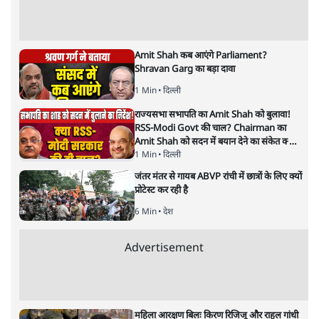
Amit Shah कब आएंगे Parliament?
Shravan Garg का बड़ा दावा
1 Min
•
दिल्ली
राज्यसभा सभापति का Amit Shah को बुलावा!
RSS-Modi Govt की चाल? Chairman का
Amit Shah को सदन में बयान देने का संकेत क्यों?
Senior journalist Vinod Agnihotri ने इसे
1 Min
•
दिल्ली
Modi Government और RSS की संभावित
जंतर मंतर से गायब ABVP रांची में छात्रों के लिए क्यों
strategy से जोड़कर बड़ा सवाल उठाया है।
प्रोटेस्ट कर रही है
6 Min
•
देश
Advertisement
महिला आरक्षण बिलः किरण रिजिजू और राहुल गांधी