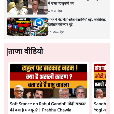
में एक्स पर ज़ुबानी जंग
4 Min
•
देश
भारत में मेटा की 'अवैध सेंसरशिप' बढ़ी, एक्टिविस्ट
टेलीग्राम की तरफ मुड़े
11 Min
•
देश
ताजा वीडियो
Soft Stance on Rahul Gandhi! मोदी सरकार
Sangh Par
की क्या है मजबूरी? | Prabhu Chawla
Yogi आपस में 