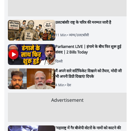
उलटबांसीः राष्ट्र के चरित्र की मरम्मत जारी है
11 Min
•
व्यंग्य/उलटबाँसी
Parliament LIVE | हंगामे के बीच फिर शुरू हुई
संसद | 2 Bills Today
दिल्ली
मैं अपने सारे सर्टिफिकेट दिखाने को तैयार, मोदी जी
भी अपनी डिग्री दिखाएंः दिपके
4 Min
•
देश
Advertisement
'महाराष्ट्र में गैर बीजेपी वोटरों के नामों को काटने की