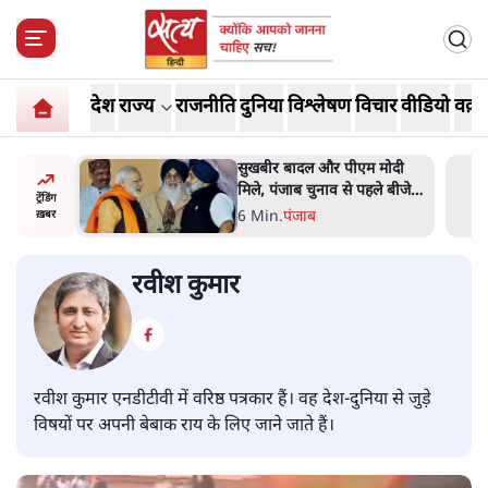
देश
राज्य
राजनीति
दुनिया
विश्लेषण
विचार
वीडियो
वक़्त
सुखबीर बादल और पीएम मोदी
मिले, पंजाब चुनाव से पहले बीजेपी-
ट्रेंडिंग
अकाली दल गठबंधन की अटकलें
6 Min
.
पंजाब
ख़बर
तेज
रवीश कुमार
रवीश कुमार एनडीटीवी में वरिष्ठ पत्रकार हैं। वह देश-दुनिया से जुड़े
विषयों पर अपनी बेबाक राय के लिए जाने जाते हैं।