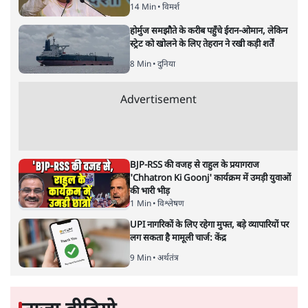
14 Min
•
विमर्श
होर्मुज समझौते के करीब पहुँचे ईरान-ओमान, लेकिन
स्ट्रेट को खोलने के लिए तेहरान ने रखी कड़ी शर्तें
8 Min
•
दुनिया
Advertisement
BJP-RSS की वजह से राहुल के प्रयागराज
'Chhatron Ki Goonj' कार्यक्रम में उमड़ी युवाओं
की भारी भीड़
1 Min
•
विश्लेषण
UPI नागरिकों के लिए रहेगा मुफ्त, बड़े व्यापारियों पर
लग सकता है मामूली चार्ज: केंद्र
9 Min
•
अर्थतंत्र