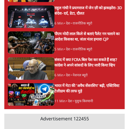
राहुल गांधी ने प्रयागराज में जेन ज़ी को झकझोरा- 3D
संदेश- दर्द, डेटा, दौलत
6 Min
•
देश
•
राजनीतिक ब्यूरो
पीएम मोदी लाल किले से बताएं पैलेट गन चलाने का
आदेश किसका था, जंतर मंतर हमाराः CJP
5 Min
•
देश
•
राजनीतिक ब्यूरो
संसद में क्या FCRA बिल पेश कर सकते हैं शाह?
कांग्रेस ने अपने सांसदों के लिए जारी किया व्हिप
6 Min
•
देश
•
नेशनल ब्यूरो
भारत में मेटा की 'अवैध सेंसरशिप' बढ़ी, एक्टिविस्ट
टेलीग्राम की तरफ मुड़े
11 Min
•
देश
•
यूसुफ किरमानी
Advertisement
122455