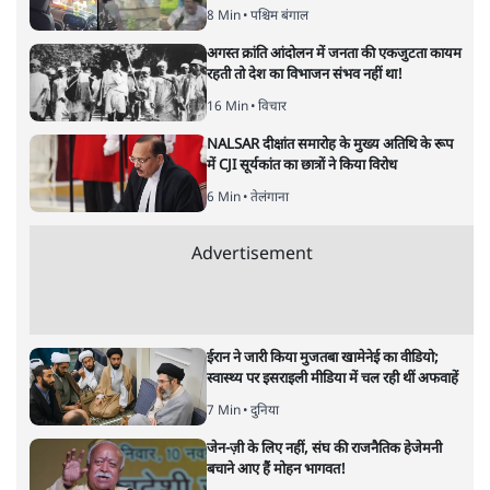
8 Min
•
पश्चिम बंगाल
अगस्त क्रांति आंदोलन में जनता की एकजुटता कायम
रहती तो देश का विभाजन संभव नहीं था!
16 Min
•
विचार
NALSAR दीक्षांत समारोह के मुख्य अतिथि के रूप
में CJI सूर्यकांत का छात्रों ने किया विरोध
6 Min
•
तेलंगाना
Advertisement
ईरान ने जारी किया मुजतबा खामेनेई का वीडियो;
स्वास्थ्य पर इसराइली मीडिया में चल रही थीं अफवाहें
7 Min
•
दुनिया
जेन-ज़ी के लिए नहीं, संघ की राजनैतिक हेजेमनी
बचाने आए हैं मोहन भागवत!