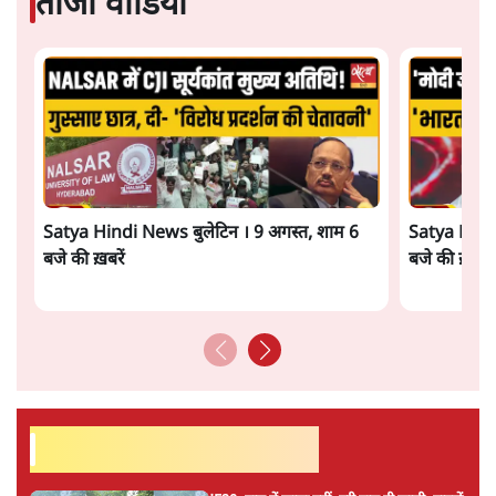
ताजा वीडियो
Satya Hindi News बुलेटिन । 9 अगस्त, शाम 6
Satya Hindi
बजे की ख़बरें
बजे की ख़बरें
सर्वाधिक पढ़ी गयी खबरें