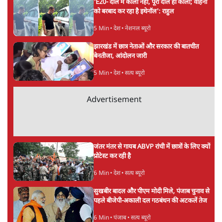
'E20- दाल में काला नहीं, पूरी दाल ही काली; वाहनों
को बरबाद कर रहा है इथेनॉल': राहुल
5 Min
•
देश
•
नेशनल ब्यूरो
झारखंड में छात्र नेताओं और सरकार की बातचीत
बेनतीजा, आंदोलन जारी
5 Min
•
देश
•
सत्य ब्यूरो
Advertisement
जंतर मंतर से गायब ABVP रांची में छात्रों के लिए क्यों
प्रोटेस्ट कर रही है
6 Min
•
देश
•
सत्य ब्यूरो
सुखबीर बादल और पीएम मोदी मिले, पंजाब चुनाव से
पहले बीजेपी-अकाली दल गठबंधन की अटकलें तेज
6 Min
•
पंजाब
•
सत्य ब्यूरो