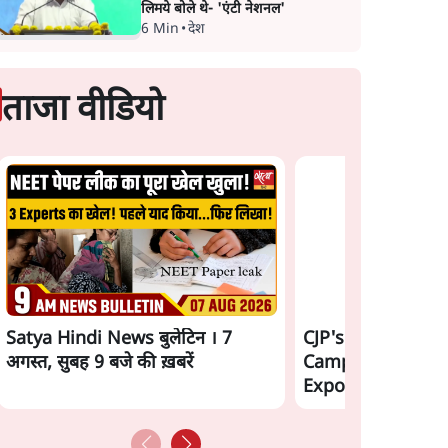
लिमये बोले थे- 'एंटी नेशनल'
6 Min
•
देश
ताजा वीडियो
Satya Hindi News बुलेटिन । 7
CJP's New Septe
अगस्त, सुबह 9 बजे की ख़बरें
Campaign! Barkh
Exposes Modi Gov
Ashutosh