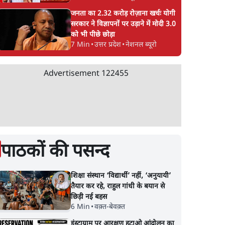
जनता का 2.32 करोड़ रोज़ाना खर्चः योगी
सरकार ने विज्ञापनों पर उड़ाने में मोदी 3.0
को भी पीछे छोड़ा
7 Min
•
उत्तर प्रदेश
•
नेशनल ब्यूरो
Advertisement
122455
पाठकों की पसन्द
शिक्षा संस्थान ‘विद्यार्थी’ नहीं, ‘अनुयायी’
तैयार कर रहे, राहुल गांधी के बयान से
छिड़ी नई बहस
6 Min
•
वक़्त-बेवक़्त
इंस्टाग्राम पर आरक्षण हटाओ आंदोलन का