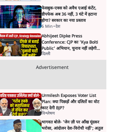
फेसबुक-एक्स को अवैध एआई कंटेंट,
डीपफेक अब 36 नहीं, 3 घंटे में हटाना
होगा? सरकार का नया प्रस्ताव
6 Min
•
देश
Abhijeet Dipke Press
Conference: CJP का 'Kya Bolti
Public' अभियान, चुनाव नहीं लड़ेगी
दिल्ली
CJP!
Advertisement
Urmilesh Exposes Voter List
Plan: क्या पिछड़ों और दलितों का वोट
काट देगी BJP?
विश्लेषण
भागवत बोले- 'जेन ज़ी पर आँख मूंदकर
भरोसा, आंदोलन देश-विरोधी नहीं'; अतुल