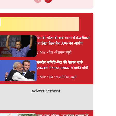
सर्वाधिक पढ़ी गयी खबरें
मेटा के सरेंडर के बाद भारत में केजरीवाल
का इंस्टा हैंडल बैनः AAP का आरोप
3 Min
•
देश
•
नेशनल ब्यूरो
संसदीय समिति-मेटा की बैठकः मार्क
ज़करबर्ग ने भारत सरकार से माफी मांगी
5 Min
•
देश
•
राजनीतिक ब्यूरो
Advertisement