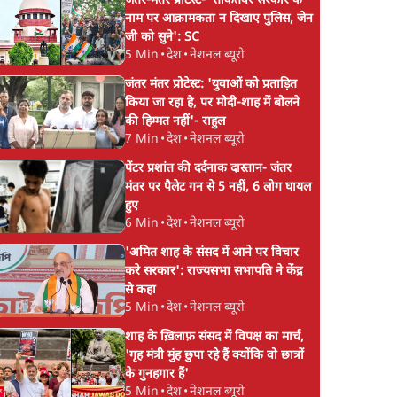
जंतर-मंतर प्रोटेस्ट- 'ताकतवर सरकार के
नाम पर आक्रामकता न दिखाए पुलिस, जेन
जी को सुने': SC
5 Min
•
देश
•
नेशनल ब्यूरो
जंतर मंतर प्रोटेस्ट: 'युवाओं को प्रताड़ित
किया जा रहा है, पर मोदी-शाह में बोलने
की हिम्मत नहीं'- राहुल
7 Min
•
देश
•
नेशनल ब्यूरो
पेंटर प्रशांत की दर्दनाक दास्तान- जंतर
मंतर पर पैलेट गन से 5 नहीं, 6 लोग घायल
हुए
6 Min
•
देश
•
नेशनल ब्यूरो
'अमित शाह के संसद में आने पर विचार
करे सरकार': राज्यसभा सभापति ने केंद्र
से कहा
5 Min
•
देश
•
नेशनल ब्यूरो
शाह के ख़िलाफ़ संसद में विपक्ष का मार्च,
'गृह मंत्री मुंह छुपा रहे हैं क्योंकि वो छात्रों
के गुनहगार हैं'
5 Min
•
देश
•
नेशनल ब्यूरो