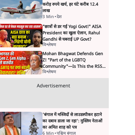
करोड़ रुपये खर्च, हर घंटे करीब 12.4
लाख
3 Min
•
देश
"छात्रों से डर गई Yogi Govt!" AISA
President का खुला ऐलान, Rahul
Gandhi से घबराई UP Govt?
विश्लेषण
Mohan Bhagwat Defends Gen
Z! "Part of the LGBTQ
Community"—Is This the RSS's
विश्लेषण
New Move?
Advertisement
'बंगाल में मस्जिदों से लाउडस्पीकर हटाने
का दबाव डाला जा रहा': मुस्लिम नेताओं
का अमित शाह को पत्र
6 Min
•
पश्चिम बंगाल