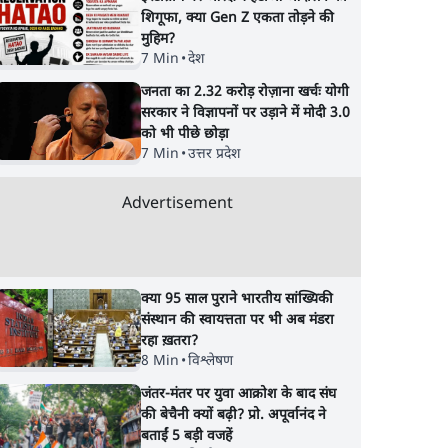
शिगूफा, क्या Gen Z एकता तोड़ने की
मुहिम?
7 Min
•
देश
जनता का 2.32 करोड़ रोज़ाना खर्चः योगी
सरकार ने विज्ञापनों पर उड़ाने में मोदी 3.0
को भी पीछे छोड़ा
7 Min
•
उत्तर प्रदेश
Advertisement
क्या 95 साल पुराने भारतीय सांख्यिकी
संस्थान की स्वायत्तता पर भी अब मंडरा
रहा ख़तरा?
8 Min
•
विश्लेषण
जंतर-मंतर पर युवा आक्रोश के बाद संघ
की बेचैनी क्यों बढ़ी? प्रो. अपूर्वानंद ने
बताईं 5 बड़ी वजहें