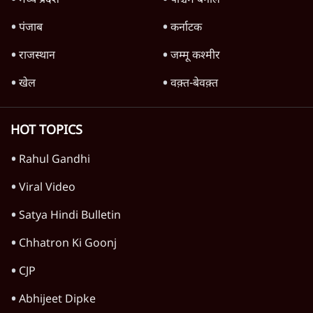
Yogi आपस में क्यों भिड़े?
1 Min
•
विश्लेषण
Why BJP Allowed Rahul's Prayagraj
Rally?
1 Min
•
विश्लेषण
Advertisement
Chhatron Ki Goonj in Prayagraj: राहुल
गांधी के उतरते ही बैकफुट पर Yogi Govt?
1 Min
•
विश्लेषण
Shravan Garg's Explosive Analysis-
"घबरा गए हैं Modi-Shah, ख़तरे में है Sangh!"
| The Daily Show
1 Min
•
विश्लेषण
Gen Z Rejects Mohan Bhagwat &
Modi! RSS Game Plan Backfires?
1 Min
•
विश्लेषण