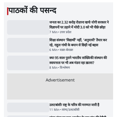
की क्या है मजबूरी? | Prabhu Chawla
Yogi आपस में 
सर्वाधिक पढ़ी गयी खबरें
UPI पर प्रस्तावित शुल्क के पीछे ट्रंप का दबाव?
वीजा-मास्टरकार्ड को फायदा पहुँचाने की चर्चा
6 Min
•
विश्लेषण
•
नेशनल ब्यूरो
'E20- दाल में काला नहीं, पूरी दाल ही काली; वाहनों
को बरबाद कर रहा है इथेनॉल': राहुल
5 Min
•
देश
•
नेशनल ब्यूरो
Advertisement