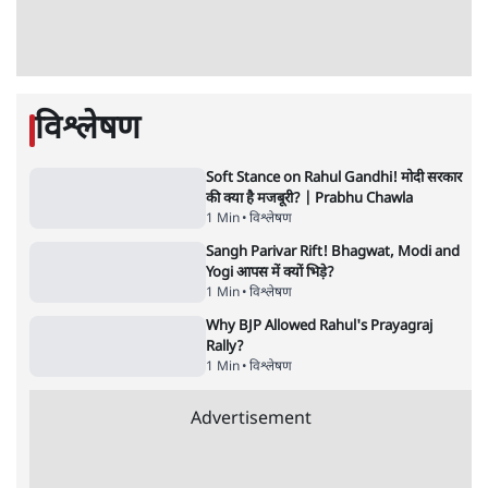
बेनतीजा, आंदोलन जारी
5 Min
•
देश
•
सत्य ब्यूरो
Advertisement
122455
पाठकों की पसन्द
जनता का 2.32 करोड़ रोज़ाना खर्चः योगी सरकार ने
विज्ञापनों पर उड़ाने में मोदी 3.0 को भी पीछे छोड़ा
7 Min
•
उत्तर प्रदेश
शिक्षा संस्थान ‘विद्यार्थी’ नहीं, ‘अनुयायी’ तैयार कर
रहे, राहुल गांधी के बयान से छिड़ी नई बहस
6 Min
•
वक़्त-बेवक़्त
क्या 95 साल पुराने भारतीय सांख्यिकी संस्थान की