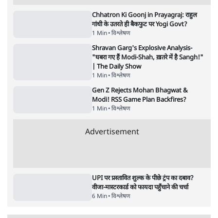
स्वायत्तता पर भी अब मंडरा रहा ख़तरा?
8 Min
•
विश्लेषण
Advertisement
उलटबांसीः राष्ट्र के चरित्र की मरम्मत जारी है
11 Min
•
व्यंग्य/उलटबाँसी
जंतर-मंतर पर युवा आक्रोश के बाद संघ की बेचैनी
क्यों बढ़ी? प्रो. अपूर्वानंद ने बताईं 5 बड़ी वजहें
7 Min
•
विश्लेषण
मैं अपने सारे सर्टिफिकेट दिखाने को तैयार, मोदी जी
भी अपनी डिग्री दिखाएंः दिपके
4 Min
•
देश
Advertisement