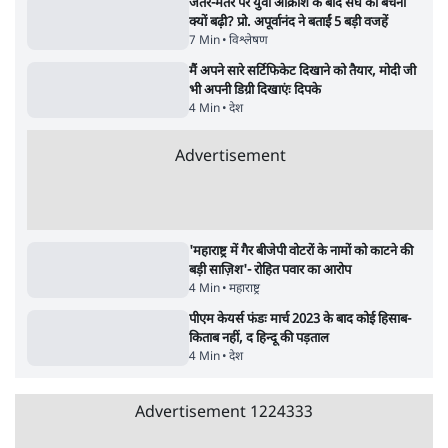
BJP और मोदी ‘गॉडफादर’ भागवत की Gen Z पर
सलाह मानेंः अभिजीत दिपके
5 Min
•
देश
•
राजनीतिक ब्यूरो
मार्क ज़करबर्ग का माफीनामाः ये बहुत अंदर की बात
है
9 Min
•
विश्लेषण
•
शीतल पी. सिंह
महुआ मोइत्रा से SC ने कहा- ' अंडों से क्यों डरती हैं?
स्वतंत्रता सेनानी सीने पर गोली खाते थे'
4 Min
•
देश
•
नेशनल ब्यूरो
Abhijeet Dipke Press Conference: CJP
का 'Kya Bolti Public' अभियान, चुनाव नहीं
लड़ेगी CJP!
दिल्ली
•
सत्य ब्यूरो
झारखंड में छात्र नेताओं और सरकार की बातचीत