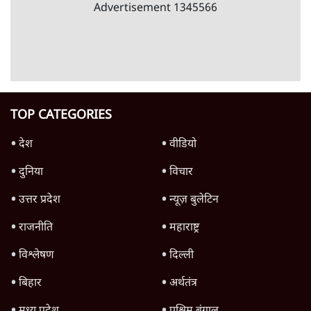
'महाराष्ट्र में गैर बीजेपी वोटरों के नामों को काटने की
बड़ी साज़िश'- रोहित पवार का आरोप
4 Min
•
महाराष्ट्र
पीएम केयर्स फंडः मार्च 2023 के बाद कोई हिसाब-
किताब नहीं, द हिन्दू की पड़ताल
4 Min
•
देश
Advertisement
1224333
विश्लेषण
Soft Stance on Rahul Gandhi! मोदी सरकार
की क्या है मजबूरी? | Prabhu Chawla
1 Min
•
विश्लेषण
Sangh Parivar Rift! Bhagwat, Modi and