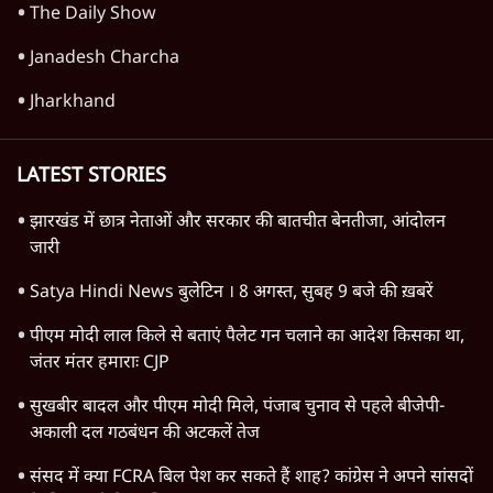
दुनिया
विचार
उत्तर प्रदेश
न्यूज़ बुलेटिन
राजनीति
महाराष्ट्र
विश्लेषण
दिल्ली
बिहार
अर्थतंत्र
मध्य प्रदेश
पश्चिम बंगाल
पंजाब
कर्नाटक
राजस्थान
जम्मू कश्मीर
खेल
वक़्त-बेवक़्त
HOT TOPICS
Rahul Gandhi