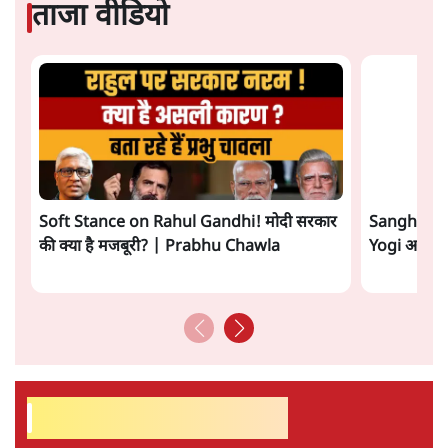
अगली खबर लोड हो रही है...
ताजा खबरें
राहुल गांधी ने प्रयागराज में जेन ज़ी को झकझोरा- 3D
संदेश- दर्द, डेटा, दौलत
6 Min
•
देश
"40 करोड़ युवाओं की ताकत!" Prayagraj में
Rahul Gandhi ने क्यों कही दर्द, डाटा, दौलत की
बात?
1 Min
•
उत्तर प्रदेश
'Chhatron Ki Goonj' Political War! Ajay
Rai, Tarun Chugh & Shatrughan on
Rahul Gandhi
1 Min
•
उत्तर प्रदेश