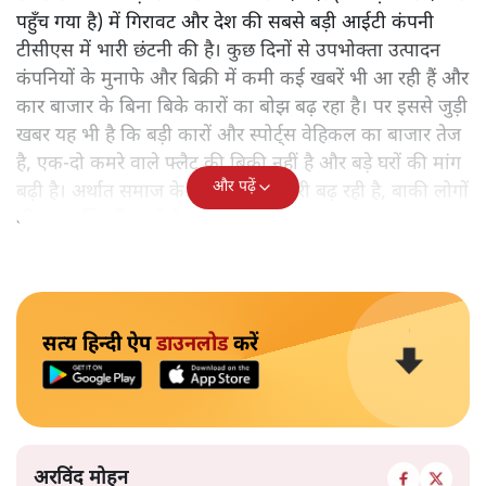
पहुँच गया है) में गिरावट और देश की सबसे बड़ी आईटी कंपनी
टीसीएस में भारी छंटनी की है। कुछ दिनों से उपभोक्ता उत्पादन
कंपनियों के मुनाफे और बिक्री में कमी कई खबरें भी आ रही हैं और
कार बाजार के बिना बिके कारों का बोझ बढ़ रहा है। पर इससे जुड़ी
खबर यह भी है कि बड़ी कारों और स्पोर्ट्स वेहिकल का बाजार तेज
है, एक-दो कमरे वाले फ्लैट की बिक्री नहीं है और बड़े घरों की मांग
और पढ़ें
बढ़ी है। अर्थात समाज के एक वर्ग में अमीरी बढ़ रही है, बाकी लोगों
की क्रयशक्ति गिर रही है।
सत्य हिन्दी ऐप
डाउनलोड
करें
अरविंद मोहन