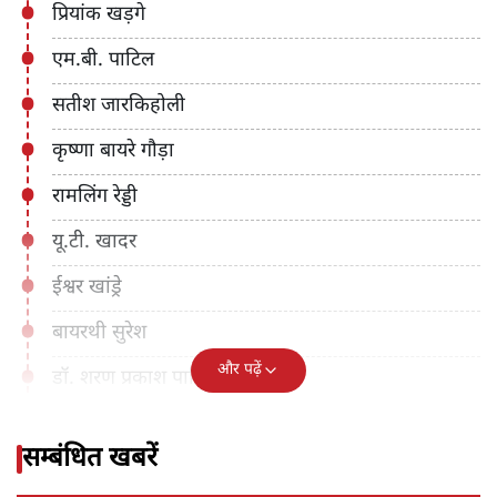
प्रियांक खड़गे
एम.बी. पाटिल
सतीश जारकिहोली
कृष्णा बायरे गौड़ा
रामलिंग रेड्डी
यू.टी. खादर
ईश्वर खांड्रे
बायरथी सुरेश
और पढ़ें
डॉ. शरण प्रकाश पाटिल
सम्बंधित खबरें