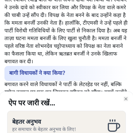
और स्पीकर रथींद्र बोस के पास अपना दावा पेश किया था। स्पीकर
ने उनके दावे को स्वीकार कर लिया और विपक्ष के नेता वाले कमरे
की चाबी उन्हें सौंप दी। विपक्ष के नेता बनने के बाद उन्होंने कहा है
कि ममता बनर्जी उनकी नेता हैं। हालाँकि, टीएमसी ने उन्हें पहले ही
पार्टी विरोधी गतिविधियों के लिए पार्टी से निकाल दिया है। अब यह
ताज़ा घटना ममता बनर्जी के लिए खुला चुनौती है। ममता बनर्जी ने
पहले वरिष्ठ नेता शोभनदेव चट्टोपाध्याय को विपक्ष का नेता बनाने
का फैसला किया था, लेकिन ऋतब्रत बनर्जी ने उनके खिलाफ
बगावत कर दी।
बागी विधायकों ने क्या किया?
बगावत करने वाले विधायकों ने पार्टी के लेटरहेड पर नहीं, बल्कि
सफेद कागज पर एक पत्र लिखकर स्पीकर को सौंपा। इसमें उन्होंने
लिखा- ममता बनर्जी- पार्टी की नेता, ऋतब्रत बनर्जी- विपक्ष के नेता
ऐप पर जारी रखें...
ऐप पर जारी रखें...
ऐप पर जारी रखें...
ऐप पर जारी रखें...
Clo
Clo
Clo
Clo
और शेउली साहा, जावेद खान, संदीपन साहा और सबीना यास्मिन-
उपनेता।
बेहतर अनुभव
बेहतर अनुभव
बेहतर अनुभव
बेहतर अनुभव
हर समाचार के बेहतर अनुभव के लिए!
हर समाचार के बेहतर अनुभव के लिए!
हर समाचार के बेहतर अनुभव के लिए!
हर समाचार के बेहतर अनुभव के लिए!
बाद में मीडिया को संबोधित करते हुए ऋतब्रत बनर्जी ने कहा, 'हम