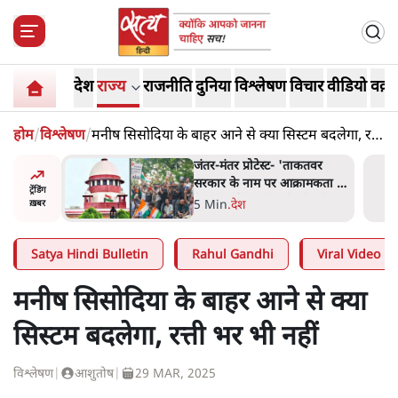
देश
राज्य
राजनीति
दुनिया
विश्लेषण
विचार
वीडियो
वक़्त
होम
/
विश्लेषण
/
मनीष सिसोदिया के बाहर आने से क्या सिस्टम बदलेगा, रत्ती
भर भी नहीं
ाकतवर
जंतर मंतर प्रोटेस्ट: 'युवाओं को
रामकता न
प्रताड़ित किया जा रहा है, पर मोदी-
ट्रेंडिंग
ो सुने':
शाह में बोलने की हिम्मत नहीं'-
7 Min
.
देश
ख़बर
राहुल
Satya Hindi Bulletin
Rahul Gandhi
Viral Video
मनीष सिसोदिया के बाहर आने से क्या
सिस्टम बदलेगा, रत्ती भर भी नहीं
विश्लेषण
|
आशुतोष
|
29 MAR, 2025