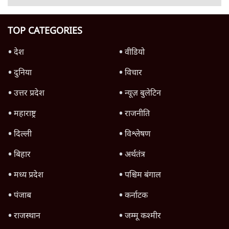
इंस्टाग्राम पर आरक्षण हटाओ आंदोलन का शिगूफा,
क्या Gen Z एकता तोड़ने की मुहिम?
7 Min
•
देश
Advertisement
जनता का 2.32 करोड़ रोज़ाना खर्चः योगी सरकार ने
विज्ञापनों पर उड़ाने में मोदी 3.0 को भी पीछे छोड़ा
7 Min
•
उत्तर प्रदेश
क्या 95 साल पुराने भारतीय सांख्यिकी संस्थान की
स्वायत्तता पर भी अब मंडरा रहा ख़तरा?
8 Min
•
विश्लेषण
जंतर-मंतर पर युवा आक्रोश के बाद संघ की बेचैनी
क्यों बढ़ी? प्रो. अपूर्वानंद ने बताईं 5 बड़ी वजहें
7 Min
•
विश्लेषण
Advertisement