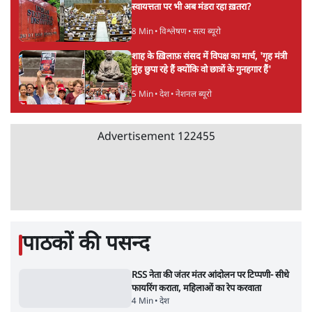
Advertisement
अतीक अहमद के बेटे अबान अहमद की सड़क हादसे
में मौत, जेल में बंद भाई से मिलने जा रहे थे
5 Min
•
उत्तर प्रदेश
उलटबांसीः राष्ट्र के चरित्र की मरम्मत जारी है
11 Min
•
व्यंग्य/उलटबाँसी
'अमित शाह के संसद में आने पर विचार करे सरकार':
राज्यसभा सभापति ने केंद्र से कहा
5 Min
•
देश
Advertisement