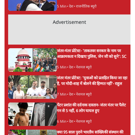
अगली खबर लोड हो रही है...
ताजा खबरें
Abhijeet Dipke Press Conference: CJP
का 'Kya Bolti Public' अभियान, चुनाव नहीं
लड़ेगी CJP!
दिल्ली
Urmilesh Exposes Voter List Plan: क्या
पिछड़ों और दलितों का वोट काट देगी BJP?
विश्लेषण
भागवत बोले- 'जेन ज़ी पर आँख मूंदकर भरोसा,
आंदोलन देश-विरोधी नहीं'; अतुल लिमये बोले थे-
'एंटी नेशनल'
6 Min
•
देश