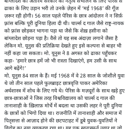
जो देश एक से ज़्यादा बार सैनिक शासन का शिकार हो चला हो, वहाँ
यह ऐसी शर्त रखना और सेना का उसे मंज़ूर कर लेना बताता है कि
छात्रों का यह आंदोलन देश की भावना का प्रतीक बन गया है।
नोबेल से सम्मानित अर्थशास्त्री प्रोफ़ेसर मोहम्मद यूनुस ने जब
बांग्लादेश की अंतरिम सरकार का नेतृत्व सँभालने के लिए पेरिस से
ढाका के लिए उड़ान भरी तो उनके ज़ेहन में ‘मई 1968’ की गूँज
ज़रूर रही होगी। 56 साल पहले पेरिस के छात्र आंदोलन ने न सिर्फ़
फ़्रांस बल्कि पूरी दुनिया हिला दी थी। चार्ल्स द गाल जैसे राष्ट्र-नायक
को फ़्रांस छोड़कर भागना पड़ा था जैसे कि शेख़ हसीना को
बांग्लादेश छोड़ना पड़ा है। वैसे तो यह सब अंदाज़ा लगाने जैसा है
लेकिन मो. यूनुस की प्रतिक्रिया देखते हुए इसे कल्पना से बाहर भी
नहीं कहा जा सकता। मो. यूनुस ने 8 अगस्त को ढाका पहुँचकर
कहा- 'हमारे छात्र हमें जो भी रास्ता दिखाएंगे, हम उसी के साथ