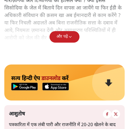
नाराज़गियों और टिप्पणियों का हासिल क्या ? क्या इससे
सिसोदिया के जेल में बिताये दिन वापस आ जायेंगे या फिर ईडी के
अधिकारी संविधान की क़सम खा अब ईमानदारी से काम करेंगे ?
या फिर निचली अदालतें अब बिना राजनीतिक सत्ता के दबाव में
आये, नियमतः ज़मानत देंगी और असाधारण परिस्थितियों में ही
और पढ़ें
आरोपी को जेल की सैर करनी होगी ?
सत्य हिन्दी ऐप
डाउनलोड
करें
आशुतोष
पत्रकारिता में एक लंबी पारी और राजनीति में 20-20 खेलने के बाद