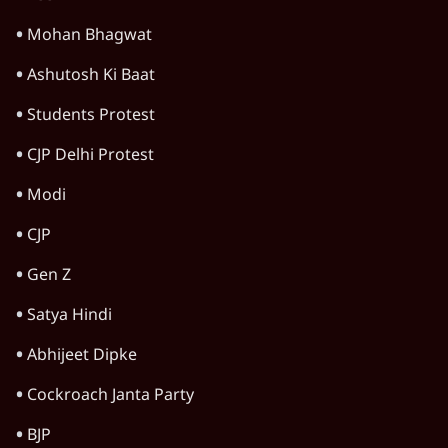
विश्लेषण
CJP's New September Campaign!
Barkha Dutt Exposes Modi Govt's
Panic! | Ashutosh
विश्लेषण
झारखंड छात्र आंदोलन: फँस गए हेमंत सोरेन,
समझौता होने देगी BJP?
विश्लेषण
Advertisement
राहुल गांधी Prayagraj Event: क्या UP में छात्र
आंदोलन से डरी Yogi Govt?
विश्लेषण
Prayagraj Chhatron Ki Goonj
Cancelled! Rahul Gandhi के Student
Outreach से डरी BJP? | Ashutosh
विश्लेषण
राम मंदिर में चढ़ावे को लेकर विवाद: SP के मनोज