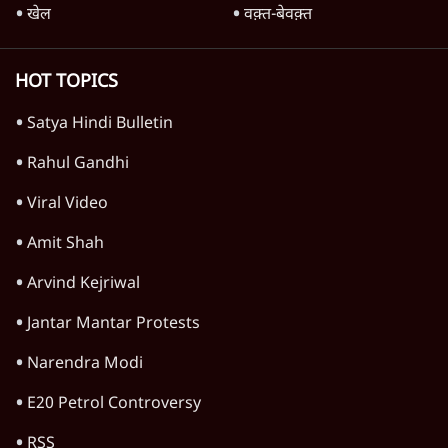
'महाराष्ट्र में गैर बीजेपी वोटरों के नामों को काटने की
बड़ी साज़िश'- रोहित पवार का आरोप
4 Min
•
महाराष्ट्र
राहुल गांधी ने कहा- अमित शाह ने ही छात्रों पर पैलेट
गन चलवाई, सरकार का आरोपों से इंकार
11 Min
•
देश
Advertisement
1224333
विश्लेषण
Urmilesh Exposes Voter List Plan: क्या
पिछड़ों और दलितों का वोट काट देगी BJP?