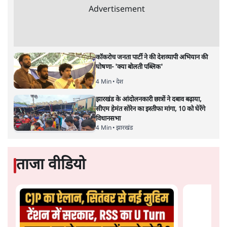
किसी ने सोचा भी न था कि नए “राहुल गाँधी” या वह राहुल गाँधी
जो “भारत पद-यात्रा” के बाद एक नए अवतार में हैं, भाजपा के
मर्मस्थल पर इतना करारा प्रहार करेंगे जिसे नरेंद्र मोदी और अमित
शाह जैसे “योद्धा” भी झेल नहीं पायेंगे। चुनाव परिणाम और
तज्जनित संसदीय केमिस्ट्री में बदलाव ने प्रधानमंत्री और गृहमंत्री
को ही नहीं स्पीकर को भी सकते में डाल दिया है। अब संसद में
पिछली संसद जैसी सत्ता-पक्ष की मनमानी का जवाब उससे ज्यादा
समेकित ऊँचे स्वर में विपक्ष दे रहा है।
एक सदन के सभापति तो “चेयर का अपमान किया जा रहा है” का
आरोप लगा कर बाहर चले गए। कुछ ही महीने पहले यही दोनों
सदन थे, यही सभापति और स्पीकर थे जब कम संख्या में और बंटे
विपक्ष को बिल पास करने के दौरान बाहर निकाल दिया जाता था।
सदन में बाएं हाथ से हिकारत के भाव में विपक्ष के सदस्यों को “चुप
बैठ-ओओओ” की डांट अब पीठासीन अधिकारी देते भी हैं तो
पचासों विपक्षी एमपी “पहले उनको चुप कराओ“ के काउंटर से
उनकी निष्ठा पर प्रश्न-चिन्ह लगाते हैं। धीरे-धीरे विपक्ष को संसद में