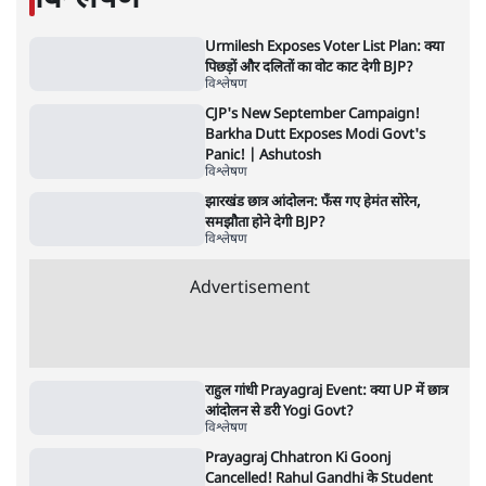
Advertisement
जंतर-मंतर प्रोटेस्ट- 'ताकतवर सरकार के नाम पर
आक्रामकता न दिखाए पुलिस, जेन जी को सुने': SC
5 Min
•
देश
•
नेशनल ब्यूरो
जंतर मंतर प्रोटेस्ट: 'युवाओं को प्रताड़ित किया जा रहा
है, पर मोदी-शाह में बोलने की हिम्मत नहीं'- राहुल
7 Min
•
देश
•
नेशनल ब्यूरो
पेंटर प्रशांत की दर्दनाक दास्तान- जंतर मंतर पर पैलेट
गन से 5 नहीं, 6 लोग घायल हुए
6 Min
•
देश
•
नेशनल ब्यूरो
क्या 95 साल पुराने भारतीय सांख्यिकी संस्थान की
स्वायत्तता पर भी अब मंडरा रहा ख़तरा?
8 Min
•
विश्लेषण
•
सत्य ब्यूरो