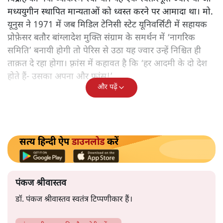
आगे बढ़ेंगे!’
मो. यूनुस 84 साल के हैं। मई 1968 में वे 28 साल के जोशीले युवा
थे जो तीन साल पहले फुलब्राइट छात्रवृत्ति पाकर अमेरिका
अर्थशास्त्र में शोध के लिए गये थे। पेरिस के मज़दूरों के साथ खड़े हुए
छात्र-छात्राओं ने जिस तरह विश्वविद्यालय को चार्ल्स द गाल की
तानाशाही के ख़िलाफ़ मोर्चे में बदला था उसकी लहर ने पूरी दुनिया
के छात्रों को भिगो दिया था। राजनीति में तानाशाही और समाज में
पितृसत्ता से आज़ाद होने की छटपटाहट में डूबे युवक-युवतियों ने
विद्रोह का नया व्याकरण रचा था। यह एक स्वतःस्फूर्त ज्वार था जो
मध्ययुगीन स्थापित मान्यताओं को ध्वस्त करने पर आमादा था। मो.
यूनुस ने 1971 में जब मिडिल टेनिसी स्टेट यूनिवर्सिटी में सहायक
प्रोफ़ेसर बतौर बांग्लादेश मुक्ति संग्राम के समर्थन में ‘नागरिक
समिति’ बनायी होगी तो पेरिस से उठा यह ज्वार उन्हें निश्चित ही
ताक़त दे रहा होगा। फ़्रांस में कहावत है कि ‘हर आदमी के दो देश
होते हैं- उसका अपना और फ़्रांस!’
और पढ़ें