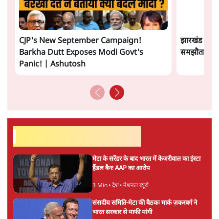
और पढ़ें
“स्पेस” मिलने लगा है।
सत्य हिन्दी ऐप
डाउनलोड
करें
एन.के. सिंह
एनके सिंह वरिष्ठ पत्रकार हैं और ब्रॉडकास्ट एडिटर्स एसोसिएशन के
पूर्व महासचिव हैं।
एन.के. सिंह
की और स्टोरी पढ़ें