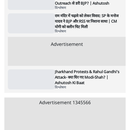
शाह के ख़िलाफ़ संसद में विपक्ष का मार्च, 'गृह मंत्री
मुंह छुपा रहे हैं क्योंकि वो छात्रों के गुनहगार हैं'
5 Min
•
देश
•
नेशनल ब्यूरो
Advertisement
122455
पाठकों की पसन्द
RSS नेता की जंतर मंतर आंदोलन पर टिप्पणी- सीधे
फायरिंग कराता, महिलाओं का रेप करवाता
4 Min
•
देश
शिक्षा संस्थान ‘विद्यार्थी’ नहीं, ‘अनुयायी’ तैयार कर
रहे, राहुल गांधी के बयान से छिड़ी नई बहस
6 Min
•
वक़्त-बेवक़्त