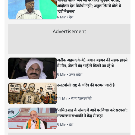
विपक्ष को कमजोर समझने की ग़लती न
करें, संसद इसका प्रमाण!
विचार
|
एन.के. सिंह
|
29 MAR, 2025
एन.के. सिंह
कुछ ही महीने पहले यही दोनों सदन थे, यही सभापति और स्पीकर थे
जब कम संख्या में और बंटे विपक्ष को बिल पास करने के दौरान बाहर
निकाल दिया जाता था। लेकिन अब भाजपा की डार-डार पर कांग्रेस का
पात-पात!