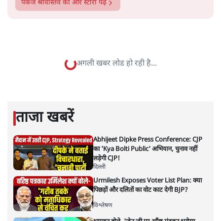
सत्य हिन्दी ऐप
डाउनलोड
करें
पंकज श्रीवास्तव
डॉ. पंकज श्रीवास्तव स्वतंत्र टिप्पणीकार हैं।
पंकज श्रीवास्तव
की और स्टोरी पढ़ें