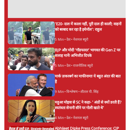
'E20- दाल में काला नहीं, पूरी दाल ही काली; वाहनों
को बरबाद कर रहा है इथेनॉल': राहुल
5 Min
•
देश
•
नेशनल ब्यूरो
BJP और मोदी ‘गॉडफादर’ भागवत की Gen Z पर
सलाह मानेंः अभिजीत दिपके
5 Min
•
देश
•
राजनीतिक ब्यूरो
मार्क ज़करबर्ग का माफीनामाः ये बहुत अंदर की बात
है
9 Min
•
विश्लेषण
•
शीतल पी. सिंह
महुआ मोइत्रा से SC ने कहा- ' अंडों से क्यों डरती हैं?
स्वतंत्रता सेनानी सीने पर गोली खाते थे'
4 Min
•
देश
•
नेशनल ब्यूरो
Abhijeet Dipke Press Conference: CJP