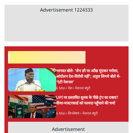
Advertisement
1224333
सर्वाधिक पढ़ी गयी खबरें
भागवत बोले- 'जेन ज़ी पर आँख मूंदकर भरोसा,
आंदोलन देश-विरोधी नहीं'; अतुल लिमये बोले थे-
'एंटी नेशनल'
6 Min
•
देश
•
नेशनल ब्यूरो
UPI पर प्रस्तावित शुल्क के पीछे ट्रंप का दबाव?
वीजा-मास्टरकार्ड को फायदा पहुँचाने की चर्चा
6 Min
•
विश्लेषण
•
नेशनल ब्यूरो
Advertisement