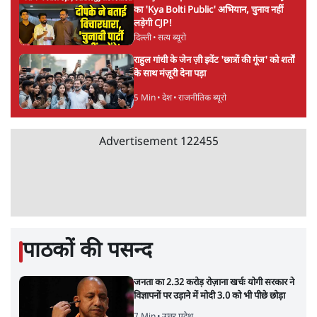
का 'Kya Bolti Public' अभियान, चुनाव नहीं
लड़ेगी CJP!
दिल्ली
•
सत्य ब्यूरो
राहुल गांधी के जेन ज़ी इवेंट 'छात्रों की गूंज' को शर्तों
के साथ मंज़ूरी देना पड़ा
5 Min
•
देश
•
राजनीतिक ब्यूरो
Advertisement
122455
पाठकों की पसन्द
जनता का 2.32 करोड़ रोज़ाना खर्चः योगी सरकार ने
विज्ञापनों पर उड़ाने में मोदी 3.0 को भी पीछे छोड़ा
7 Min
•
उत्तर प्रदेश