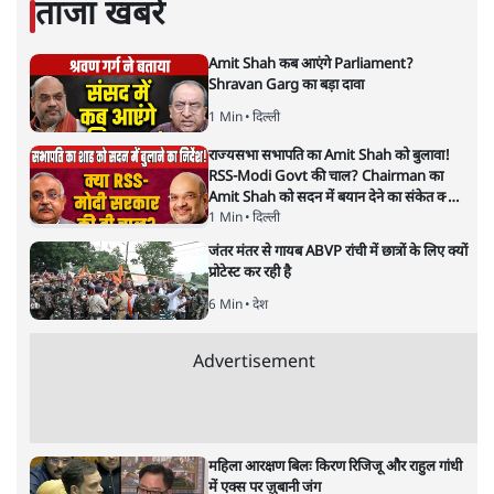
ताजा खबरें
Amit Shah कब आएंगे Parliament?
Shravan Garg का बड़ा दावा
1 Min
•
दिल्ली
राज्यसभा सभापति का Amit Shah को बुलावा!
RSS-Modi Govt की चाल? Chairman का
Amit Shah को सदन में बयान देने का संकेत क्यों?
Senior journalist Vinod Agnihotri ने इसे
1 Min
•
दिल्ली
Modi Government और RSS की संभावित
जंतर मंतर से गायब ABVP रांची में छात्रों के लिए क्यों
strategy से जोड़कर बड़ा सवाल उठाया है।
प्रोटेस्ट कर रही है
6 Min
•
देश
Advertisement
महिला आरक्षण बिलः किरण रिजिजू और राहुल गांधी
में एक्स पर ज़ुबानी जंग