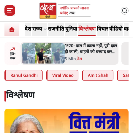
देश
राज्य
राजनीति
दुनिया
विश्लेषण
विचार
वीडियो
वक़्त
ं, पूरी दाल
BJP और मोदी ‘गॉडफादर’ भागवत
रबाद कर
की Gen Z पर सलाह मानेंः
ट्रेंडिंग
अभिजीत दिपके
5 Min
.
देश
ख़बर
Rahul Gandhi
Viral Video
Amit Shah
Satya
विश्लेषण