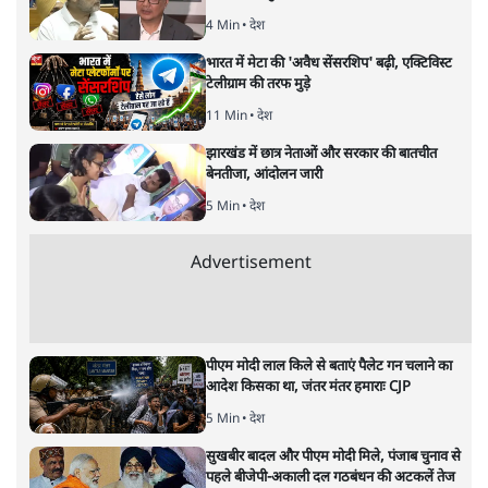
4 Min
•
देश
भारत में मेटा की 'अवैध सेंसरशिप' बढ़ी, एक्टिविस्ट
टेलीग्राम की तरफ मुड़े
11 Min
•
देश
झारखंड में छात्र नेताओं और सरकार की बातचीत
बेनतीजा, आंदोलन जारी
5 Min
•
देश
Advertisement
पीएम मोदी लाल किले से बताएं पैलेट गन चलाने का
आदेश किसका था, जंतर मंतर हमाराः CJP
5 Min
•
देश
सुखबीर बादल और पीएम मोदी मिले, पंजाब चुनाव से
पहले बीजेपी-अकाली दल गठबंधन की अटकलें तेज