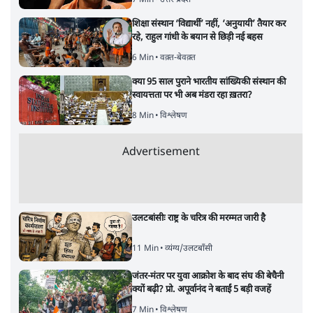
शिक्षा संस्थान ‘विद्यार्थी’ नहीं, ‘अनुयायी’ तैयार कर
रहे, राहुल गांधी के बयान से छिड़ी नई बहस
6 Min
•
वक़्त-बेवक़्त
क्या 95 साल पुराने भारतीय सांख्यिकी संस्थान की
स्वायत्तता पर भी अब मंडरा रहा ख़तरा?
8 Min
•
विश्लेषण
Advertisement
उलटबांसीः राष्ट्र के चरित्र की मरम्मत जारी है
11 Min
•
व्यंग्य/उलटबाँसी
जंतर-मंतर पर युवा आक्रोश के बाद संघ की बेचैनी
क्यों बढ़ी? प्रो. अपूर्वानंद ने बताईं 5 बड़ी वजहें
7 Min
•
विश्लेषण