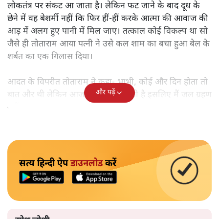
लोकतंत्र पर संकट आ जाता है। लेकिन फट जाने के बाद दूध के
छेने में वह बेशर्मी नहीं कि फिर हीं-हीं करके आत्मा की आवाज की
आड़ में अलग हुए पानी में मिल जाए। तत्काल कोई विकल्प था सो
जैसे ही तोताराम आया पत्नी ने उसे कल शाम का बचा हुआ बेल के
शर्बत का एक गिलास दिया।
आदत के विपरीत तोताराम ने कहा- भाभी, कोई और दिन होता तो
और पढ़ें
बात और थी लेकिन आज निर्जला एकादशी है इसलिए मैं जल ग्रहण
नहीं कर सकता।
सत्य हिन्दी ऐप
डाउनलोड
करें