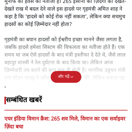
मुनाफे की हवस का नतीजा है। 265 इंसानों की ज़िंदगी को देखते-
देखते राख में बदल देने वाले इस हादसे पर गृहमंत्री अमित शाह ने
कहा है कि ‘हादसे को कोई रोक नहीं सकता’, लेकिन क्या सचमुच
हादसों का कोई ज़िम्मेदार नहीं होता?
गृहमंत्री का बयान हादसों को ईश्वरीय इच्छा मानने जैसा लगता है,
जबकि हादसे हमेशा सिस्टम की विफलता का नतीजा होते हैं। एक
समय था जब ऐसे हादसों के बाद मंत्री इस्तीफा दे देते थे, जैसे लाल
बहादुर शास्त्री ने रेल दुर्घटना के बाद किया था। लेकिन आज
ज़िम्मेदारी तय करने की बात कम ही होती है। नागरिक उड्डयन मंत्री
और पढ़ें
राम मोहन नायडू ने जाँच शुरू होने की पुष्टि की, लेकिन सवाल यह
है कि क्या यह हादसा टाला जा सकता था?
सम्बंधित खबरें
एयर इंडिया विमान क्रैश: 265 शव मिले, विमान का एक सर्वाइवर
ज़िंदा बचा